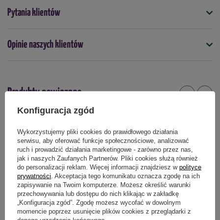
Symbol
Pytania klientów
4000159082410
Nasiona na taśmie
Opinie naszych klientów
nie
Termin wysiewu
luty
marzec
kwiecień
maj
Produkty powiązane
Podmiot odpowiedzialny za ten produkt na terenie UE
Więcej
Konfiguracja zgód
Wykorzystujemy pliki cookies do prawidłowego działania
serwisu, aby oferować funkcje społecznościowe, analizować
ruch i prowadzić działania marketingowe - zarówno przez nas,
jak i naszych Zaufanych Partnerów. Pliki cookies służą również
do personalizacji reklam. Więcej informacji znajdziesz w
polityce
prywatności
. Akceptacja tego komunikatu oznacza zgodę na ich
zapisywanie na Twoim komputerze. Możesz określić warunki
przechowywania lub dostępu do nich klikając w zakładkę
„Konfiguracja zgód”. Zgodę możesz wycofać w dowolnym
momencie poprzez usunięcie plików cookies z przeglądarki z
danego urządzenia końcowego.