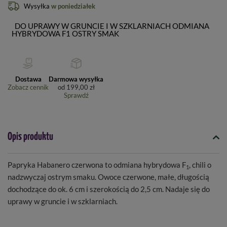
Wysyłka
w poniedziałek
DO UPRAWY W GRUNCIE I W SZKLARNIACH ODMIANA
HYBRYDOWA F1 OSTRY SMAK
Dostawa
Darmowa wysyłka
Zobacz cennik
od
199,00 zł
Sprawdź
Opis produktu
Papryka Habanero czerwona to odmiana hybrydowa F
, chili o
1
nadzwyczaj ostrym smaku. Owoce czerwone, małe, długością
dochodzące do ok. 6 cm i szerokością do 2,5 cm. Nadaje się do
uprawy w gruncie i w szklarniach.