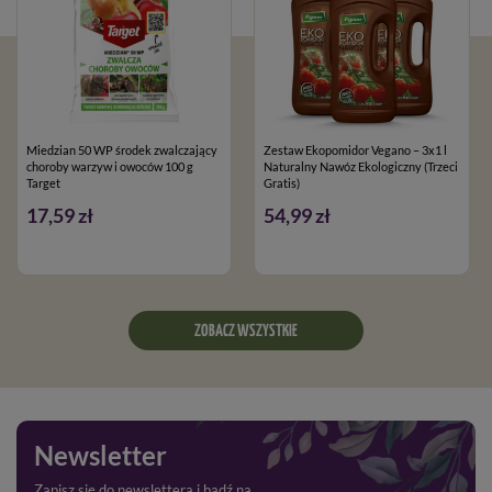
Miedzian 50 WP środek zwalczający
Zestaw Ekopomidor Vegano – 3x1 l
choroby warzyw i owoców 100 g
Naturalny Nawóz Ekologiczny (Trzeci
Target
Gratis)
17,59 zł
54,99 zł
ZOBACZ WSZYSTKIE
Newsletter
Zapisz się do newslettera i bądź na