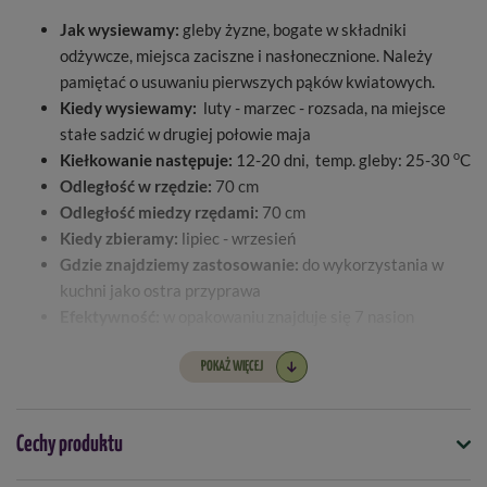
Jak wysiewamy:
gleby żyzne, bogate w składniki
odżywcze, miejsca zaciszne i nasłonecznione. Należy
pamiętać o usuwaniu pierwszych pąków kwiatowych.
Kiedy wysiewamy:
luty - marzec - rozsada, na miejsce
stałe sadzić w drugiej połowie maja
o
Kiełkowanie następuje:
12-20 dni, temp. gleby: 25-30
C
Odległość w rzędzie:
70 cm
Odległość miedzy rzędami:
70 cm
Kiedy zbieramy:
lipiec - wrzesień
Gdzie znajdziemy zastosowanie:
do wykorzystania w
kuchni jako ostra przyprawa
Efektywność:
w opakowaniu znajduje się 7 nasion
POKAŻ WIĘCEJ
Cechy produktu