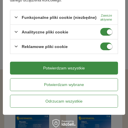
Rzodkiewka Poloneza - Kiepenkerl
Gipsówka - Mix Nasiona -
Kiepenkerl
Zawsze
Funkcjonalne pliki cookie (niezbędne)
aktywne
12,09 zł
6,59 zł
Analityczne pliki cookie
Kategorie powiązane
Reklamowe pliki cookie
Nasiona warzyw
,
Potwierdzam wszystkie
Podobne produkty
Potwierdzam wybrane
Odrzucam wszystkie