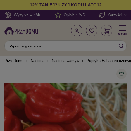
12% TANIEJ? UŻYJ KODU LATO12
Wysyłka w 48h
Opinie 4.9/5
Korzyści
Przy Domu
Nasiona
Nasiona warzyw
Papryka Habanero czerwon