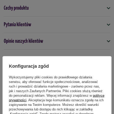
Stanowisko -
 słoneczne
Cechy produktu
Gleba -
 przepuszczalna, umiarkowanie wilgotna
Symbol
Pytania klientów
Mrozoodporność -
wysoka
5904826821854
Zastosowanie  -
 rabaty i obwódki ogrodowe
Docelowa wysokość (cm)
Opinie naszych klientów
120
Kolor
Sadzonka sprzedawana jest w doniczce C2 o pojemności 2 
Żółty
litrów.
Produkty powiązane
Konfiguracja zgód
Mrozoodporność
Wysokość sprzedawanej rośliny to około 25-40 cm.
tak
Wykorzystujemy pliki cookies do prawidłowego działania
serwisu, aby oferować funkcje społecznościowe, analizować
Paczka z roślinami wysyłana jest bezpośrednio ze szkółki, 
Termin sadzenia
ruch i prowadzić działania marketingowe - zarówno przez nas,
dlatego może przyjść w innym terminie niż pozostałe 
wiosna
jesień
jak i naszych Zaufanych Partnerów. Pliki cookies służą również
do personalizacji reklam. Więcej informacji znajdziesz w
polityce
zamówione produkty.
prywatności
. Akceptacja tego komunikatu oznacza zgodę na ich
zapisywanie na Twoim komputerze. Możesz określić warunki
przechowywania lub dostępu do nich klikając w zakładkę
„Konfiguracja zgód”. Zgodę możesz wycofać w dowolnym