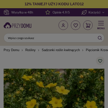
12% TANIEJ? UŻYJ KODU LATO12
Wysyłka w 48h
Opinie 4.9/5
Korzyści
Przy Domu
Rośliny
Sadzonki roślin kwitnących
Pięciornik Krzew