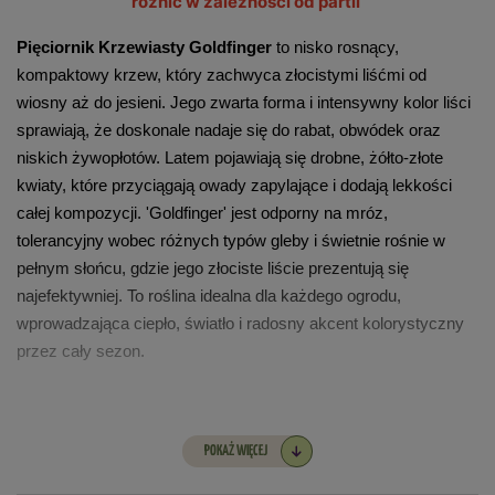
różnić w zależności od partii
Pięciornik Krzewiasty Goldfinger
 to nisko rosnący, 
kompaktowy krzew, który zachwyca złocistymi liśćmi od 
wiosny aż do jesieni. Jego zwarta forma i intensywny kolor liści 
sprawiają, że doskonale nadaje się do rabat, obwódek oraz 
niskich żywopłotów. Latem pojawiają się drobne, żółto-złote 
kwiaty, które przyciągają owady zapylające i dodają lekkości 
całej kompozycji. 'Goldfinger' jest odporny na mróz, 
tolerancyjny wobec różnych typów gleby i świetnie rośnie w 
pełnym słońcu, gdzie jego złociste liście prezentują się 
najefektywniej. To roślina idealna dla każdego ogrodu, 
wprowadzająca ciepło, światło i radosny akcent kolorystyczny 
przez cały sezon.
Tempo wzrostu -
 umiarkowane
POKAŻ WIĘCEJ
Docelowa wysokość - 
1-1,2 m