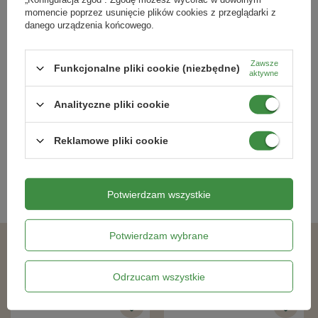
momencie poprzez usunięcie plików cookies z przeglądarki z
danego urządzenia końcowego.
Zawsze
Funkcjonalne pliki cookie (niezbędne)
Berberys Thunberga 'Inspiration' –
Bez Czarny Black Lace (Sambucus
aktywne
Sadzonka 15-25 cm
Nigra Black Lace)
Analityczne pliki cookie
49,49 zł
48,39 zł
Reklamowe pliki cookie
Kategorie powiązane
Potwierdzam wszystkie
Sadzonki roślin kwitnących
,
Potwierdzam wybrane
Podobne produkty
Odrzucam wszystkie