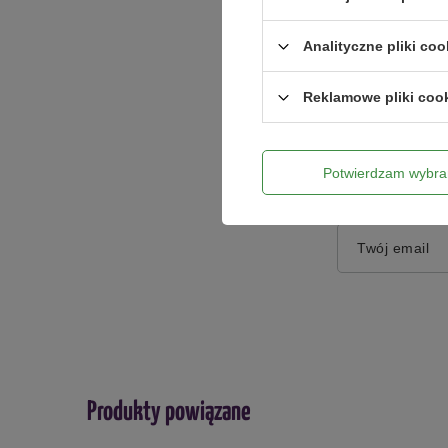
Analityczne pliki coo
Reklamowe pliki coo
Dodaj włas
Potwierdzam wybra
Twoje imię
Twój email
Produkty powiązane