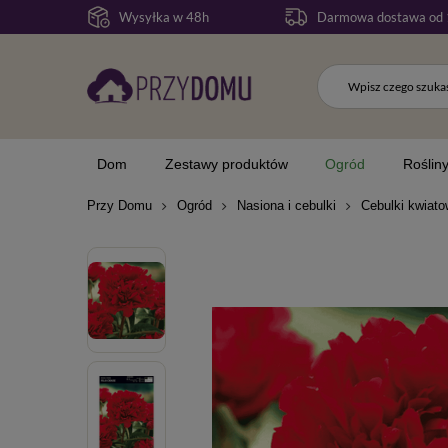
Wysyłka w 48h
Darmowa dostawa od 
Dom
Zestawy produktów
Ogród
Roślin
Przy Domu
Ogród
Nasiona i cebulki
Cebulki kwiat