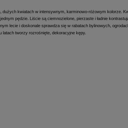
, dużych kwiatach w intensywnym, karminowo-różowym kolorze. Kwiaty
dnym pędzie. Liście są ciemnozielone, pierzaste i ładnie kontrastu
ym lecie i doskonale sprawdza się w rabatach bylinowych, ogrodach k
u latach tworzy rozrośnięte, dekoracyjne kępy.