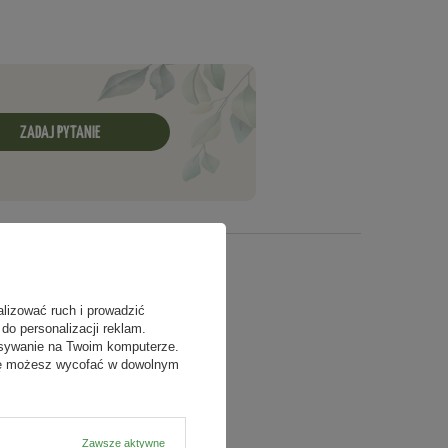
ZADAJ PYTANIE
alizować ruch i prowadzić
do personalizacji reklam.
isywanie na Twoim komputerze.
odę możesz wycofać w dowolnym
Zawsze aktywne