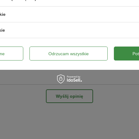
kie
kie
ne zdjęcie produktu:
ne
Odrzucam wszystkie
Po
Wyślij opinię