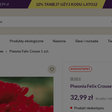
12% TANIEJ? UŻYJ KODU LATO12
199 zł
y
Produkty ekologiczne
Nasiona
Siew i rozsada
Tw
owe
Piwonia Felix Crouse 1 szt.
NIEDOSTĘPNY
BENEX
Piwonia Felix Crouse 
32,99 zł
brutto
/
sz
Produkt niedostępny