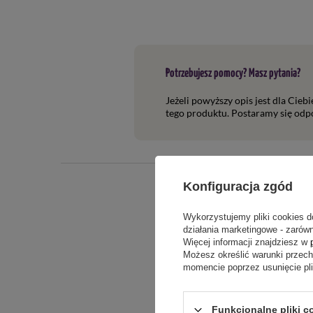
Potrzebujesz pomocy? Masz pytania?
Jeżeli powyższy opis jest dla Cieb
tego produktu. Postaramy się odpo
Konfiguracja zgód
Wykorzystujemy pliki cookies d
działania marketingowe - zarówn
Więcej informacji znajdziesz w
Możesz określić warunki przec
momencie poprzez usunięcie pl
Treść twojej o
Funkcjonalne pliki c