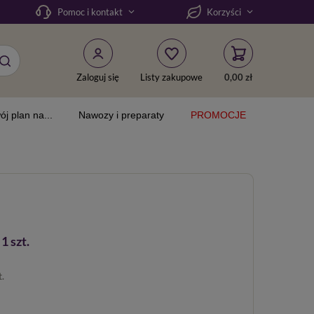
Pomoc i kontakt
Korzyści
Zaloguj się
Listy zakupowe
0,00 zł
ój plan na...
Nawozy i preparaty
PROMOCJE
1 szt.
t.