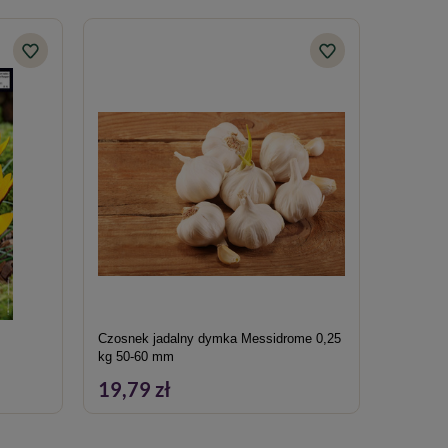
Czosnek jadalny dymka Messidrome 0,25
Szczawik
kg 50-60 mm
19,79 zł
7,99 z