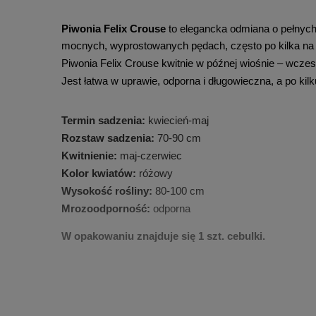
Piwonia Felix Crouse
 to elegancka odmiana o pełnych
mocnych, wyprostowanych pędach, często po kilka na je
Piwonia Felix Crouse kwitnie w późnej wiośnie – wczesn
Jest łatwa w uprawie, odporna i długowieczna, a po kilk
Termin sadzenia:
 kwiecień-maj
Rozstaw sadzenia: 
70-90 cm
Kwitnienie:
 maj-czerwiec
Kolor kwiatów:
 różowy
Wysokość rośliny: 
80-100 cm
Mrozoodporność: 
odporna
W opakowaniu znajduje się 1 szt. cebulki.