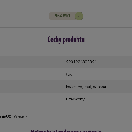
POKAŻ WIĘCEJ
Cechy produktu
5901924805854
tak
kwiecień
maj
wiosna
Czerwony
enie UE
Więcej