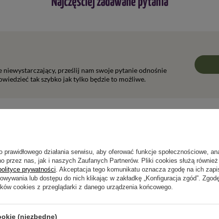
Najczęściej zadawane pytania
ie niewystarczający, prześlij nam swoje pytanie odnośnie
wiedzieć tak szybko jak tylko będzie to możliwe.
Napisz swoją opinię
o prawidłowego działania serwisu, aby oferować funkcje społecznościowe, an
o przez nas, jak i naszych Zaufanych Partnerów. Pliki cookies służą również 
Twoja ocena:
polityce prywatności
. Akceptacja tego komunikatu oznacza zgodę na ich zap
5/5
howywania lub dostępu do nich klikając w zakładkę „Konfiguracja zgód”. Zg
ików cookies z przeglądarki z danego urządzenia końcowego.
pinii
ookie (niezbędne)