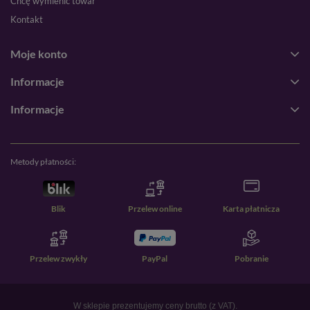
Chcę wymienić towar
Kontakt
Moje konto
Informacje
Informacje
Metody płatności:
Blik
Przelew online
Karta płatnicza
Przelew zwykły
PayPal
Pobranie
W sklepie prezentujemy ceny brutto (z VAT).