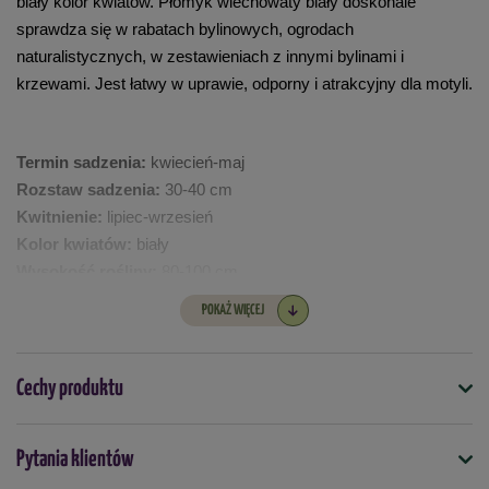
biały kolor kwiatów. Płomyk wiechowaty biały doskonale 
sprawdza się w rabatach bylinowych, ogrodach 
naturalistycznych, w zestawieniach z innymi bylinami i 
krzewami. Jest łatwy w uprawie, odporny i atrakcyjny dla motyli.
Termin sadzenia:
 kwiecień-maj
Rozstaw sadzenia: 
30-40 cm
Kwitnienie:
 lipiec-wrzesień
Kolor kwiatów:
biały
Wysokość rośliny: 
80-100 cm
Mrozoodporność: 
odporna
POKAŻ WIĘCEJ
W opakowaniu znajduje się 1 szt. cebulki.
Cechy produktu
Symbol
Pytania klientów
5901924829386