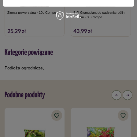
Opakowanie:
20 l
Ziemia uniwersalna - 10L Compo
BIO Granuplant do sadzenia roślin
2-5mm - 3L Compo
25,29 zł
43,99 zł
Kategorie powiązane
Podłoża ogrodnicze
,
Podobne produkty