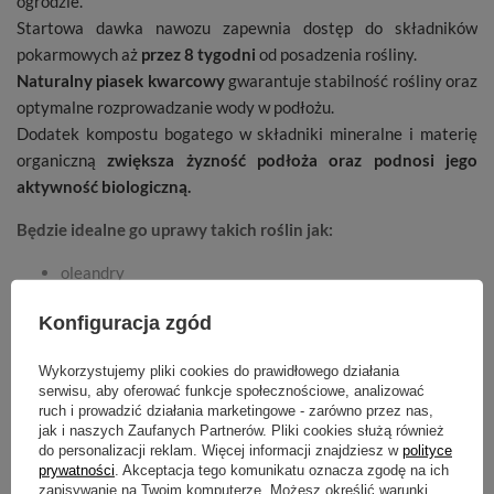
ogrodzie.
Startowa dawka nawozu zapewnia dostęp do składników
pokarmowych aż
przez 8 tygodni
od posadzenia rośliny.
Naturalny piasek kwarcowy
gwarantuje stabilność rośliny oraz
optymalne rozprowadzanie wody w podłożu.
Dodatek kompostu bogatego w składniki mineralne i materię
organiczną
zwiększa żyzność podłoża oraz podnosi jego
aktywność biologiczną.
Będzie idealne go uprawy takich roślin jak:
oleandry
hibiskusy
Konfiguracja zgód
figi
oliwki
Wykorzystujemy pliki cookies do prawidłowego działania
serwisu, aby oferować funkcje społecznościowe, analizować
POKAŻ WIĘCEJ
Dawkowanie:
ruch i prowadzić działania marketingowe - zarówno przez nas,
jak i naszych Zaufanych Partnerów. Pliki cookies służą również
Doniczki
do personalizacji reklam. Więcej informacji znajdziesz w
polityce
Cechy produktu
prywatności
. Akceptacja tego komunikatu oznacza zgodę na ich
26 cm - 10 litrów
zapisywanie na Twoim komputerze. Możesz określić warunki