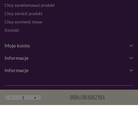
Chcę zareklamować produkt
Chcę zwrócić produkt
Chcę wymienić towar
Kontakt
Moje konto
Informacje
Informacje
Metody płatności:
-
+
DODAJ DO KOSZYKA
Blik
Przelew online
Karta płatnicza
Przelew zwykły
PayPal
Pobranie