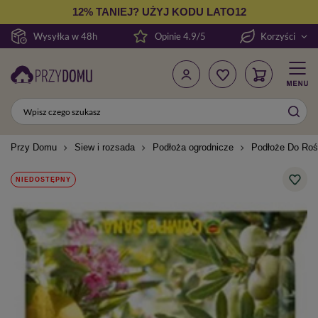
12% TANIEJ? UŻYJ KODU LATO12
Wysyłka w 48h
Opinie 4.9/5
Korzyści
Przy Domu
Siew i rozsada
Podłoża ogrodnicze
Podłoże Do Roś
NIEDOSTĘPNY