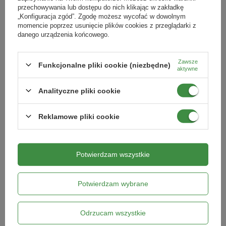
przechowywania lub dostępu do nich klikając w zakładkę
33 cm - 14 litrów
Symbol
„Konfiguracja zgód”. Zgodę możesz wycofać w dowolnym
Pytania klientów
40 cm - 30 litrów
momencie poprzez usunięcie plików cookies z przeglądarki z
4008398812386
46 cm - 40 litrów
danego urządzenia końcowego.
50 cm - 50 litrów
Do jakich roślin
Opinie naszych klientów
śródziemnomorskich
Zawsze
Funkcjonalne pliki cookie (niezbędne)
aktywne
Skrzynki
Podmiot odpowiedzialny za ten produkt na terenie UE
Więcej
Analityczne pliki cookie
Produkty powiązane
40 cm – 12 litrów
60 cm – 18 litrów
Reklamowe pliki cookie
80 cm – 24 litry
100 cm – 30 litrów
Potwierdzam wszystkie
Termin stosowania:
od lutego do listopada
Skład: t
orf wysoki (stopień rozkładu H2 - H7), kompost, wapno,
Potwierdzam wybrane
piasek kwarcowy, nawóz NPK, nawóz organiczny, azotan
amonowo-wapniowy.
Odrzucam wszystkie