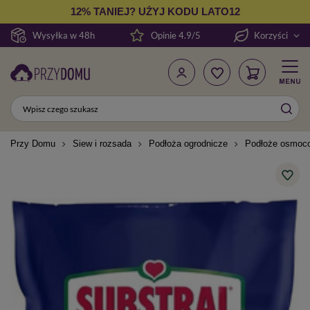
12% TANIEJ? UŻYJ KODU LATO12
Wysyłka w 48h
Opinie 4.9/5
Korzyści
Przy Domu
Siew i rozsada
Podłoża ogrodnicze
Podłoże osmocot