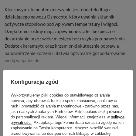
Kluczowym elementem mieszanki jest dodatek długo
działającego nawozu Osmocote, który uwalnia składniki
odżywcze stopniowo pod wpływem temperatury i wilgoci.
Dzięki temu rośliny mają zapewnione stałe i bezpieczne
dokarmianie przez wiele miesięcy bez ryzyka przenawożenia.
Dodatek keramzytu oraz krzemionki skutecznie poprawia
napowietrzenie korzeni i ułatwia optymalne gospodarowanie
wodą w upalne dni.
Zalety produktu:
Konfiguracja zgód
- Technologia Osmocote:
zawiera kultowy nawóz o
przedłużonym działaniu, który odżywia rośliny codziennie
Wykorzystujemy pliki cookies do prawidłowego działania
nawet do 6 miesięcy.
POKAŻ WIĘCEJ
serwisu, aby oferować funkcje społecznościowe, analizować
ruch i prowadzić działania marketingowe - zarówno przez nas,
- Obfite kwitnienie:
specjalnie zbalansowany skład stymuluje
jak i naszych Zaufanych Partnerów. Pliki cookies służą również
do personalizacji reklam. Więcej informacji znajdziesz w
polityce
zawiązywanie licznych pąków i przedłuża żywotność kwiatów.
Cechy produktu
prywatności
. Akceptacja tego komunikatu oznacza zgodę na ich
zapisywanie na Twoim komputerze. Możesz określić warunki
- Optymalna struktura z keramzytem:
naturalny drenaż w
przechowywania lub dostępu do nich klikając w zakładkę