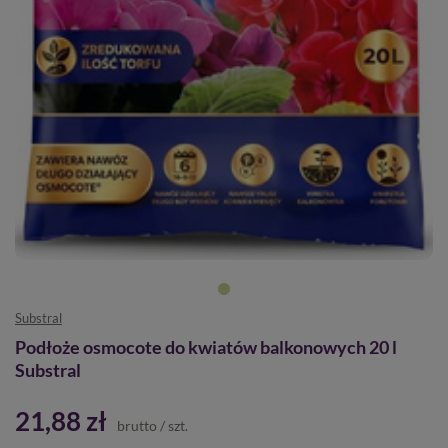
Substral
Podłoże osmocote do kwiatów balkonowych 20 l
Substral
21,88 zł
brutto
/
szt.