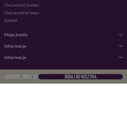
Chcę zwrócić produkt
Chcę wymienić towar
Kontakt
Moje konto
Informacje
Informacje
-
+
DODAJ DO KOSZYKA
Metody płatności:
Blik
Przelew online
Karta płatnicza
Przelew zwykły
PayPal
Pobranie