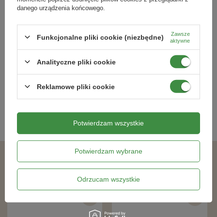
danego urządzenia końcowego.
Zawsze
SUBSTRAL podłoże CACTUS 3L
SUBSTRAL podłoże ORCHIDEA 3L
Funkcjonalne pliki cookie (niezbędne)
aktywne
Analityczne pliki cookie
21,99 zł
9,01 zł
Reklamowe pliki cookie
Kategorie powiązane
Podłoża ogrodnicze
,
Potwierdzam wszystkie
Potwierdzam wybrane
Podobne produkty
Odrzucam wszystkie