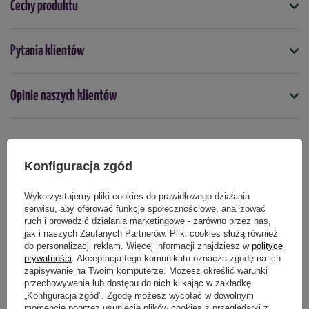
Cechy produktu
Torf wysoki, torf niski, nawozy WE: Osmocote NPK 15-09-11,
Osmocote NPK 15-09-12 oraz Plant Starter NPK 10-52-10.
Symbol
Pytania klientów
5907487105561
pH w H
O:
5,5 - 6,5
2
przewodność elektryczna roztworu wodnego EC:
poniżej 150
Do jakich roślin
Opinie naszych klientów
mS/m
rośliny doniczkowe
roślin zielonych
postać
: stała, sypka,
frakcja
: 0-20 mm
Produkty powiązane
Konfiguracja zgód
Wykorzystujemy pliki cookies do prawidłowego działania
serwisu, aby oferować funkcje społecznościowe, analizować
ruch i prowadzić działania marketingowe - zarówno przez nas,
jak i naszych Zaufanych Partnerów. Pliki cookies służą również
do personalizacji reklam. Więcej informacji znajdziesz w
polityce
prywatności
. Akceptacja tego komunikatu oznacza zgodę na ich
zapisywanie na Twoim komputerze. Możesz określić warunki
przechowywania lub dostępu do nich klikając w zakładkę
„Konfiguracja zgód”. Zgodę możesz wycofać w dowolnym
momencie poprzez usunięcie plików cookies z przeglądarki z