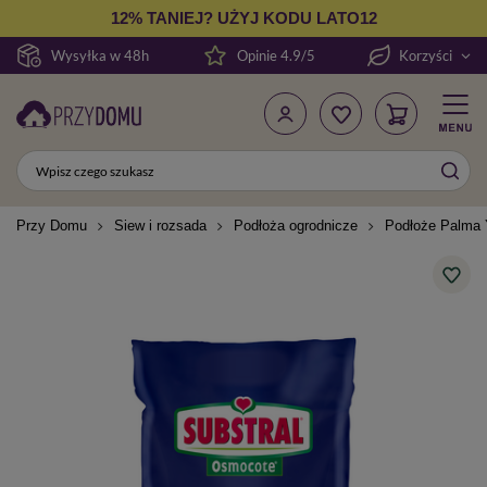
12% TANIEJ? UŻYJ KODU LATO12
Wysyłka w 48h
Opinie 4.9/5
Korzyści
Przy Domu
Siew i rozsada
Podłoża ogrodnicze
Podłoże Palma Y