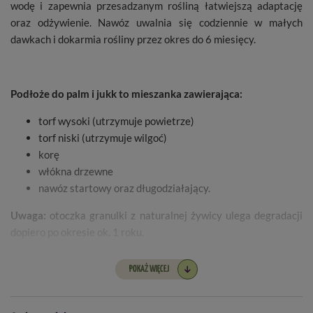
wodę i zapewnia przesadzanym rośliną łatwiejszą adaptację
oraz odżywienie. Nawóz uwalnia się codziennie w małych
dawkach i dokarmia rośliny przez okres do 6 miesięcy.
Podłoże do palm i jukk to mieszanka zawierająca:
torf wysoki (utrzymuje powietrze)
torf niski (utrzymuje wilgoć)
korę
włókna drzewne
nawóz startowy oraz długodziałający.
Uwaga:
otoczka granulki z naturalnej żywicy ulega degradacji
dopiero po okresie ok. 1 roku.
POKAŻ WIĘCEJ
Skład