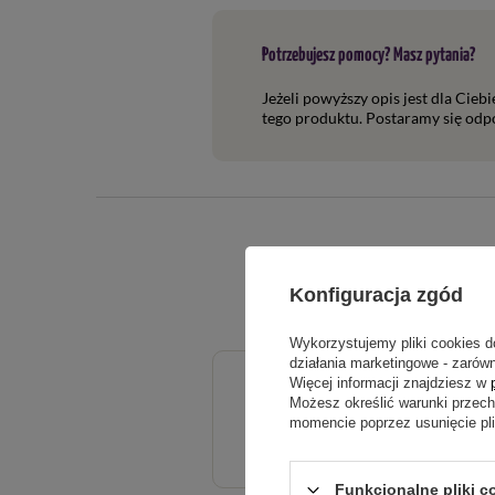
Potrzebujesz pomocy? Masz pytania?
Jeżeli powyższy opis jest dla Cieb
tego produktu. Postaramy się odpo
Konfiguracja zgód
Wykorzystujemy pliki cookies d
działania marketingowe - zarówn
Więcej informacji znajdziesz w
5.00
Możesz określić warunki przec
momencie poprzez usunięcie pl
Liczba wystawionych opinii: 1
Funkcjonalne pliki c