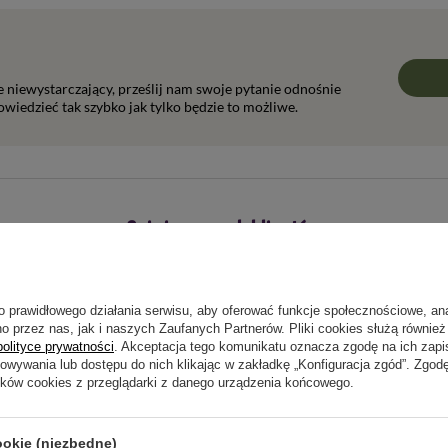
ie niewystarczający, prześlij nam swoje pytanie odnośnie
wiedzieć tak szybko jak tylko będzie to możliwe.
Opinie naszych klientów
o prawidłowego działania serwisu, aby oferować funkcje społecznościowe, an
5/5
o przez nas, jak i naszych Zaufanych Partnerów. Pliki cookies służą również 
Opinia potwierdzona zakupem
polityce prywatności
. Akceptacja tego komunikatu oznacza zgodę na ich zap
Po otwarciu opakowań miało być po 8 nasion było w jednym
howywania lub dostępu do nich klikając w zakładkę „Konfiguracja zgód”. Zg
kupię. Zobaczymy jeszcze jaka jest zdolność kiełkowania.
ików cookies z przeglądarki z danego urządzenia końcowego.
2024-03-01
Krzysztof, Wrocław
ookie (niezbędne)