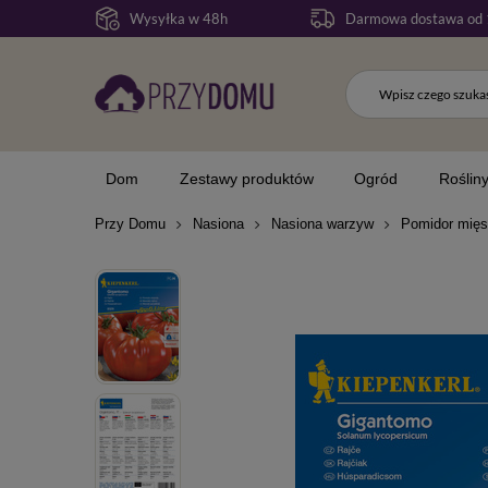
Wysyłka w 48h
Darmowa dostawa od 
Dom
Zestawy produktów
Ogród
Roślin
Przy Domu
Nasiona
Nasiona warzyw
Pomidor mięsi