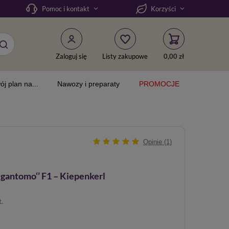
Pomoc i kontakt
Korzyści
Zaloguj się
Listy zakupowe
0,00 zł
ój plan na...
Nawozy i preparaty
PROMOCJE
Opinie (1)
igantomo‘’ F1 – Kiepenkerl
t.