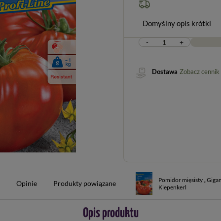
Domyślny opis krótki
-
+
Dostawa
Zobacz cennik
Pomidor mięsisty ,,Giga
w
Opinie
Produkty powiązane
Kiepenkerl
Opis produktu