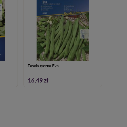
Fasola tyczna Eva
Gorczycz
Kiepenke
16,49 zł
12,09