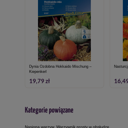
Dynia Ozdobna Hokkaido Mischung –
Nasturc
Kiepenkerl
19,79 zł
16,49
Kategorie powiązane
Nasiona warzyw
,
Warzywnik prosty w obsłudze
,