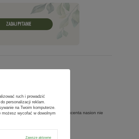
ZADAJ PYTANIE
alizować ruch i prowadzić
do personalizacji reklam.
isywanie na Twoim komputerze.
 5 a drugim 6 Więcej od tego producenta nasion nie
odę możesz wycofać w dowolnym
Zawsze aktywne