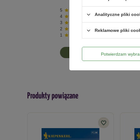
5
Analityczne pliki coo
4
3
2
Reklamowe pliki coo
1
NAPISZ SWOJĄ OPINIĘ
Potwierdzam wybra
Produkty powiązane