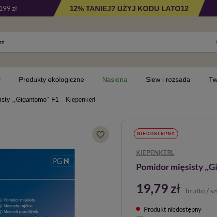
12% TANIEJ? UŻYJ KODU LATO12
199 zł
y
Produkty ekologiczne
Nasiona
Siew i rozsada
Tw
sty ,,Gigantomo‘’ F1 – Kiepenkerl
NIEDOSTĘPNY
KIEPENKERL
Pomidor mięsisty ,,G
19,79 zł
brutto
/
sz
Produkt niedostępny