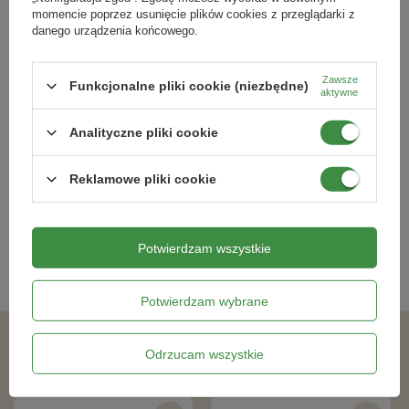
momencie poprzez usunięcie plików cookies z przeglądarki z
danego urządzenia końcowego.
Zawsze
Funkcjonalne pliki cookie (niezbędne)
aktywne
Roszponka Vit Valerianella locusta
Sałata krucha (lodowa) Grandes
Lakos Kiepenkerl
Analityczne pliki cookie
21,99 zł
10,99 zł
Reklamowe pliki cookie
Kategorie powiązane
Potwierdzam wszystkie
Nasiona warzyw
,
Potwierdzam wybrane
Podobne produkty
Odrzucam wszystkie