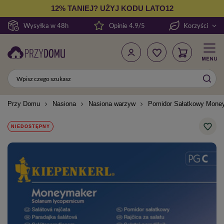
12% TANIEJ? UŻYJ KODU LATO12
Wysyłka w 48h
Opinie 4.9/5
Korzyści
Przy Domu
Nasiona
Nasiona warzyw
Pomidor Sałatkowy Mone
NIEDOSTĘPNY