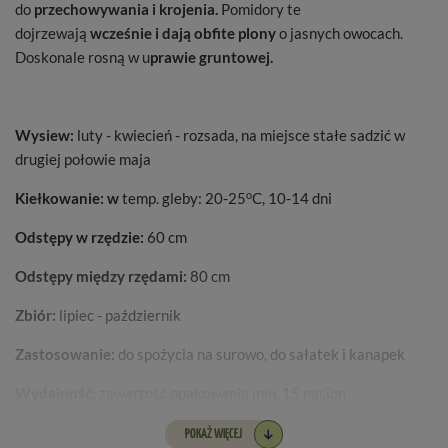
do
przechowywania i krojenia.
Pomidory te
dojrzewają
wcześnie i dają obfite plony
o jasnych owocach.
Doskonale rosną w u
prawie gruntowej.
Wysiew:
luty - kwiecień - rozsada, na miejsce stałe sadzić w
drugiej połowie maja
o
Kiełkowanie:
w
temp. gleby: 20-25
C, 10-14 dni
Odstępy w rzędzie:
60 cm
Odstępy między rzędami:
80 cm
Zbiór:
lipiec - październik
Zastosowanie:
do spożycia na surowo, do sałatek i kanapek
Wydajność:
zawartość opakowania min. 15 nasion
Nazwa łacińska:
Solanum lycopersicum
POKAŻ WIĘCEJ