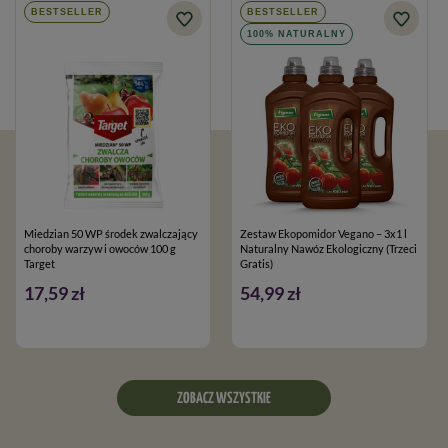
BESTSELLER
BESTSELLER
100% NATURALNY
Miedzian 50 WP środek zwalczający
Zestaw Ekopomidor Vegano – 3x1 l
choroby warzyw i owoców 100 g
Naturalny Nawóz Ekologiczny (Trzeci
Target
Gratis)
17,59 zł
54,99 zł
ZOBACZ WSZYSTKIE