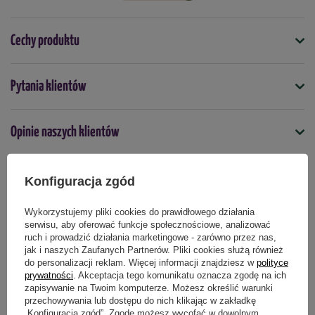
Cechy produktu
Symbol
Pytania klientów
4000159083318
Nasiona na taśmie
Opinie naszych klientów
nie
Odporność na choroby
Konfiguracja zgód
nie dotyczy
Produkty powiązane
Termin wysiewu
Wykorzystujemy pliki cookies do prawidłowego działania
serwisu, aby oferować funkcje społecznościowe, analizować
luty
marzec
kwiecień
maj
ruch i prowadzić działania marketingowe - zarówno przez nas,
jak i naszych Zaufanych Partnerów. Pliki cookies służą również
do personalizacji reklam. Więcej informacji znajdziesz w
polityce
Podmiot odpowiedzialny za ten produkt na terenie UE
Więcej
prywatności
. Akceptacja tego komunikatu oznacza zgodę na ich
zapisywanie na Twoim komputerze. Możesz określić warunki
przechowywania lub dostępu do nich klikając w zakładkę
„Konfiguracja zgód”. Zgodę możesz wycofać w dowolnym