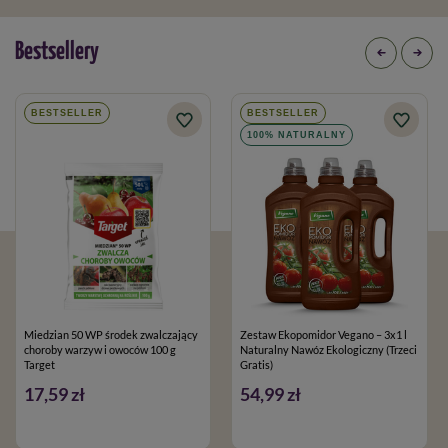
Bestsellery
BESTSELLER
BESTSELLER
100% NATURALNY
Miedzian 50 WP środek zwalczający
Zestaw Ekopomidor Vegano – 3x1 l
choroby warzyw i owoców 100 g
Naturalny Nawóz Ekologiczny (Trzeci
Target
Gratis)
17,59 zł
54,99 zł