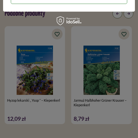
Podobne produkty
Hyzop lekarski ,, Ysop ‘’ – Kiepenkerl
Jarmuż Halbhoher Grüner Krauser –
Kiepenkerl
12,09 zł
8,79 zł