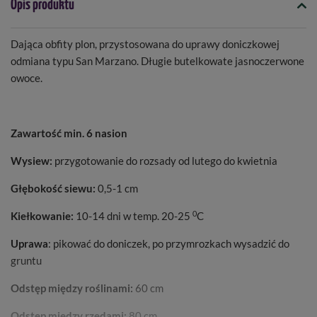
Opis produktu
Dająca obfity plon, przystosowana do uprawy doniczkowej
odmiana typu San Marzano. Długie butelkowate jasnoczerwone
owoce.
Zawartość min. 6 nasion
Wysiew:
przygotowanie do rozsady od lutego do kwietnia
Głębokość siewu:
0,5-1 cm
0
Kiełkowanie:
10-14 dni w temp. 20-25
C
Uprawa
: pikować do doniczek, po przymrozkach wysadzić do
gruntu
Odstęp między roślinami:
60 cm
Odstęp między rzędami:
80 cm