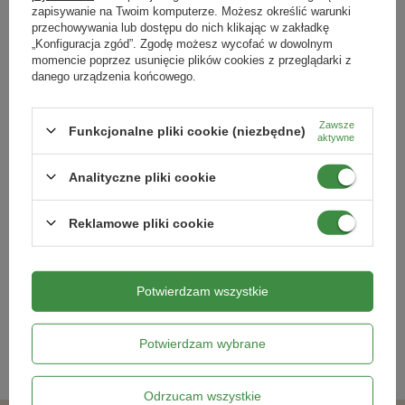
zapisywanie na Twoim komputerze. Możesz określić warunki
przechowywania lub dostępu do nich klikając w zakładkę
Podmiot odpowiedzialny za ten produkt na terenie UE
Więcej
„Konfiguracja zgód”. Zgodę możesz wycofać w dowolnym
momencie poprzez usunięcie plików cookies z przeglądarki z
danego urządzenia końcowego.
Zawsze
Funkcjonalne pliki cookie (niezbędne)
aktywne
Analityczne pliki cookie
Mieszanka kwiatów do ogrodów
Cebula Stuttgarter Riesen Allium
skalnych Steingartenblumen Mix
cepa
Reklamowe pliki cookie
10,99 zł
8,79 zł
Potwierdzam wszystkie
Kategorie powiązane
Potwierdzam wybrane
Nasiona warzyw
,
Odrzucam wszystkie