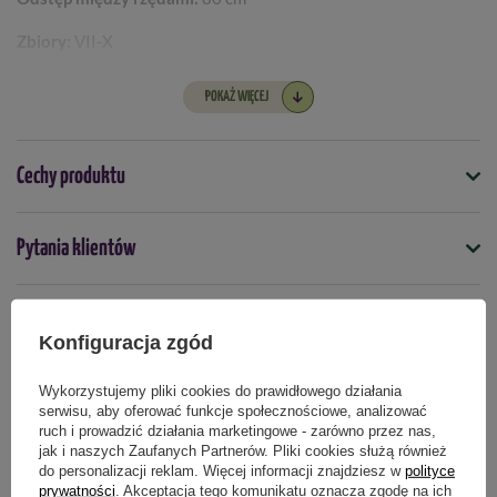
Zbiory
: VII-X
Preferowane stanowisko:
słoneczne
POKAŻ WIĘCEJ
Waga owocu:
100 - 150 g
Wysokość rośliny:
200 cm
Cechy produktu
Długość życia:
jednoroczne
Symbol
Pytania klientów
Zimotrwałość:
nie
4000159082816
Odmiana F1:
tak
Nasiona na taśmie
Opinie naszych klientów
nie
Konfiguracja zgód
Odporność na choroby
Wykorzystujemy pliki cookies do prawidłowego działania
nie dotyczy
serwisu, aby oferować funkcje społecznościowe, analizować
Produkty powiązane
ruch i prowadzić działania marketingowe - zarówno przez nas,
Termin wysiewu
jak i naszych Zaufanych Partnerów. Pliki cookies służą również
luty
marzec
kwiecień
do personalizacji reklam. Więcej informacji znajdziesz w
polityce
prywatności
. Akceptacja tego komunikatu oznacza zgodę na ich