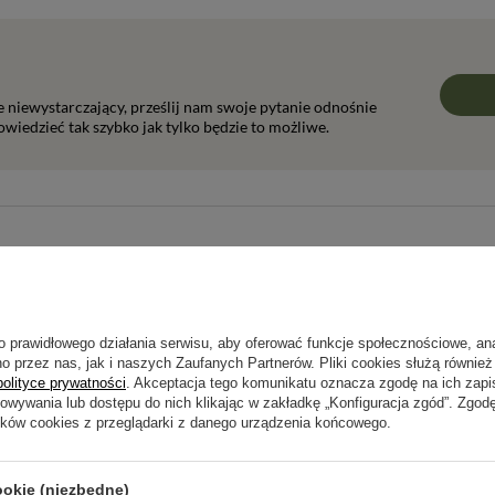
ie niewystarczający, prześlij nam swoje pytanie odnośnie
wiedzieć tak szybko jak tylko będzie to możliwe.
Napisz swoją opinię
Twoja ocena:
5/5
o prawidłowego działania serwisu, aby oferować funkcje społecznościowe, an
o przez nas, jak i naszych Zaufanych Partnerów. Pliki cookies służą również 
polityce prywatności
. Akceptacja tego komunikatu oznacza zgodę na ich zap
howywania lub dostępu do nich klikając w zakładkę „Konfiguracja zgód”. Zg
pinii
ików cookies z przeglądarki z danego urządzenia końcowego.
ookie (niezbędne)