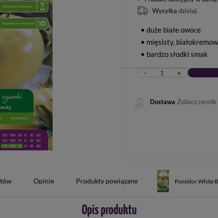
Wysyłka
dzisiaj
• duże białe owoce
• mięsisty, białokremo
• bardzo słodki smak
-
+
Dostawa
Zobacz cennik
ntów
Opinie
Produkty powiązane
Pomidor White B
Opis produktu