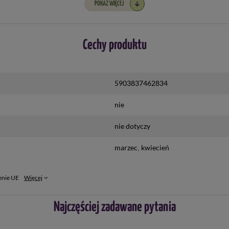
POKAŻ WIĘCEJ
Cechy produktu
5903837462834
nie
nie dotyczy
marzec
kwiecień
enie UE
Więcej
Najczęściej zadawane pytania