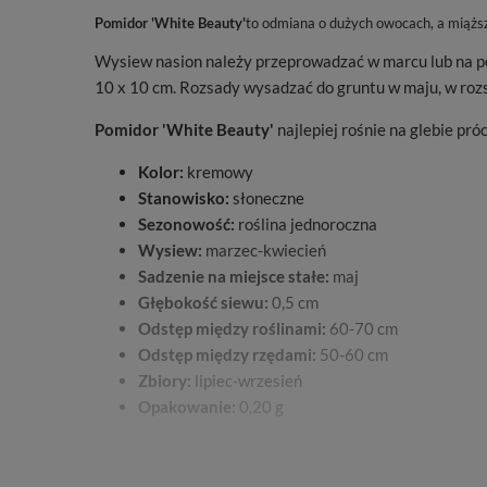
Pomidor 'White Beauty'
to odmiana o dużych owocach, a miąższ 
Wysiew nasion należy przeprowadzać w marcu lub na po
10 x 10 cm. Rozsady wysadzać do gruntu w maju, w roz
Pomidor 'White Beauty'
najlepiej rośnie na glebie pr
Kolor:
kremowy
Stanowisko:
słoneczne
Sezonowość:
roślina jednoroczna
Wysiew:
marzec-kwiecień
Sadzenie na miejsce stałe:
maj
Głębokość siewu:
0,5 cm
Odstęp między roślinami:
60-70 cm
Odstęp między rzędami:
50-60 cm
Zbiory:
lipiec-wrzesień
Opakowanie:
0,20 g