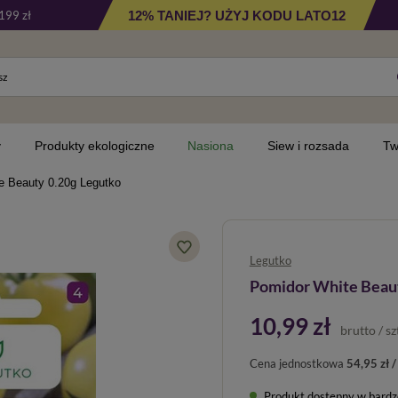
12% TANIEJ? UŻYJ KODU LATO12
199 zł
y
Produkty ekologiczne
Nasiona
Siew i rozsada
Tw
e Beauty 0.20g Legutko
Legutko
Pomidor White Beaut
10,99 zł
brutto
/
sz
Cena jednostkowa
54,95 zł /
Produkt dostępny w bardzo 