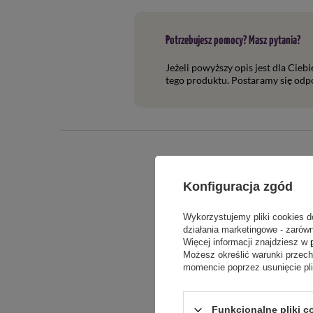
Potrzebujesz pomocy? Masz pytania?
Jeżeli powyższy opis jest dla Cieb
tego produktu. Postaramy się odpo
Konfiguracja zgód
Wykorzystujemy pliki cookies d
działania marketingowe - zarówn
Więcej informacji znajdziesz w
Możesz określić warunki przec
Treść twojej o
momencie poprzez usunięcie pl
Funkcjonalne pliki c