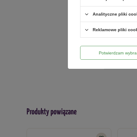
Analityczne pliki coo
Dodaj włas
Reklamowe pliki coo
Twoje imię
Potwierdzam wybra
Twój email
Produkty powiązane