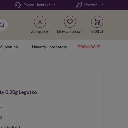
Pomoc i kontakt
Korzyści
Zaloguj się
Listy zakupowe
0,00 zł
ój plan na...
Nawozy i preparaty
PROMOCJE
y 0.20g Legutko
t.
 g
dużej ilości