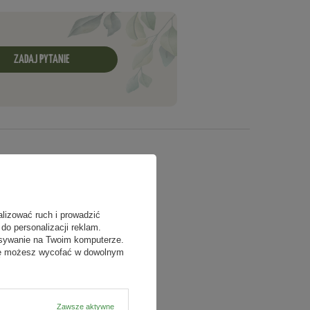
ZADAJ PYTANIE
alizować ruch i prowadzić
do personalizacji reklam.
isywanie na Twoim komputerze.
odę możesz wycofać w dowolnym
Zawsze aktywne