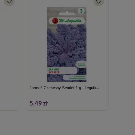
Jarmuż Czerwony Scarlet 1 g - Legutko
Cebula Ai
5,49 zł
7,69 z