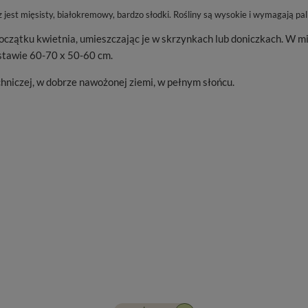
jest mięsisty, białokremowy, bardzo słodki. Rośliny są wysokie i wymagają pali
czątku kwietnia, umieszczając je w skrzynkach lub doniczkach. W mi
stawie 60-70 x 50-60 cm.
óchniczej, w dobrze nawożonej ziemi, w pełnym słońcu.