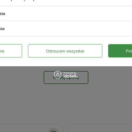
kie
ne zdjęcie produktu:
kie
ne
Odrzucam wszystkie
Po
Wyślij opinię