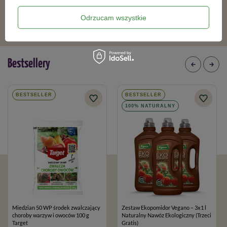
12,09 zł
208,99 zł
Odrzucam wszystkie
Bestsellery
BESTSELLER
BESTSELLER
100% NATURALNY
Miedzian 50 WP środek zwalczający
Zestaw Ekopomidor Vegano – 3x1 l
choroby warzyw i owoców 100 g
Naturalny Nawóz Ekologiczny (Trzeci
Target
Gratis)