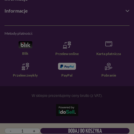
Informacje
Metody płatności:
Blik
Przelew online
Karta płatnicza
Przelew zwykły
PayPal
Pobranie
W sklepie prezentujemy ceny brutto (z VAT).
-
+
DODAJ DO KOSZYKA