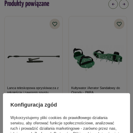
Produkty powiązane
Lanca teleskopowa opryskiwacza z
Kultywator /Aerator Sandałowy do
rękojeścią i zaworem spustu
Ogrodu - PARA
Konfiguracja zgód
43,99 zł
64,89 zł
Wykorzystujemy pliki cookies do prawidłowego działania
serwisu, aby oferować funkcje społecznościowe, analizować
Kategorie powiązane
ruch i prowadzić działania marketingowe - zarówno przez nas,