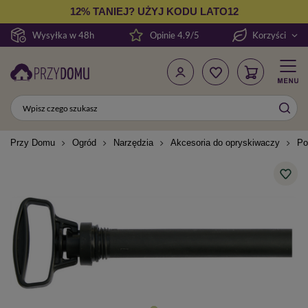
12% TANIEJ? UŻYJ KODU LATO12
Wysyłka w 48h
Opinie 4.9/5
Korzyści
Przy Domu
Ogród
Narzędzia
Akcesoria do opryskiwaczy
Po