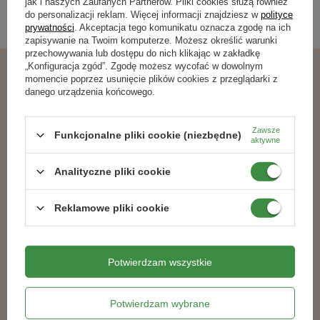
jak i naszych Zaufanych Partnerów. Pliki cookies służą również
do personalizacji reklam. Więcej informacji znajdziesz w
polityce
Akcesoria do opryskiwaczy
,
prywatności
. Akceptacja tego komunikatu oznacza zgodę na ich
zapisywanie na Twoim komputerze. Możesz określić warunki
przechowywania lub dostępu do nich klikając w zakładkę
„Konfiguracja zgód”. Zgodę możesz wycofać w dowolnym
momencie poprzez usunięcie plików cookies z przeglądarki z
Podobne produkty
danego urządzenia końcowego.
DOSTAWA 0 ZŁ
Zawsze
Funkcjonalne pliki cookie (niezbędne)
aktywne
Analityczne pliki cookie
Reklamowe pliki cookie
Potwierdzam wszystkie
Przedłużacz lancy opryskiwacza z
Opryskiwacz plecakowy 16 litrów
łącznikiem
Potwierdzam wybrane