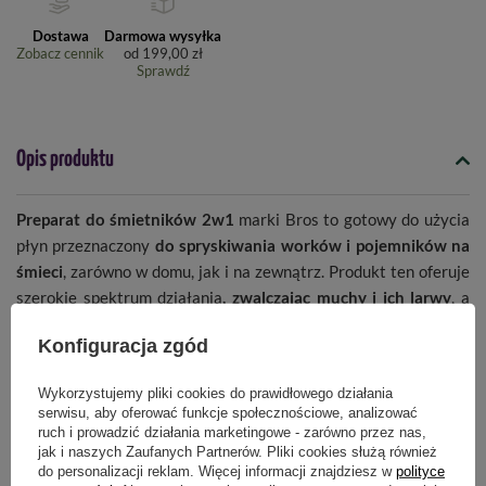
Dostawa
Darmowa wysyłka
Zobacz cennik
od
199,00 zł
Sprawdź
Opis produktu
Preparat do śmietników 2w1
marki Bros to gotowy do użycia
płyn przeznaczony
do spryskiwania worków i pojemników na
śmieci
, zarówno w domu, jak i na zewnątrz. Produkt ten oferuje
szerokie spektrum działania
, zwalczając muchy i ich larwy
, a
także
neutralizując nieprzyjemne zapachy,
pozostawiając
Konfiguracja zgód
przyjemną, cytrynową świeżość. Preparat utrzymuje swoją
skuteczność aż do 2 tygodni.
Wykorzystujemy pliki cookies do prawidłowego działania
serwisu, aby oferować funkcje społecznościowe, analizować
ruch i prowadzić działania marketingowe - zarówno przez nas,
jak i naszych Zaufanych Partnerów. Pliki cookies służą również
Sposób użycia
do personalizacji reklam. Więcej informacji znajdziesz w
polityce