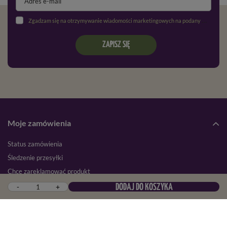
Zgadzam się na otrzymywanie wiadomości marketingowych na podany adres e-mail oraz przetwarzanie danych osobowych zgodnie z
ZAPISZ SIĘ
Moje zamówienia
Status zamówienia
Śledzenie przesyłki
Chcę zareklamować produkt
Chcę zwrócić produkt
-
+
DODAJ DO KOSZYKA
Chcę wymienić towar
Kontakt