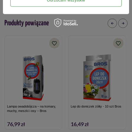
informacje dotyczące produktu.
Produkty powiązane
Lampa owadobójcza – na komary,
Lep do doniczek żółty - 10 szt Bros
muchy, meszki i osy – Bros
76,99 zł
16,49 zł