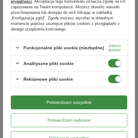
prywatności
. Akceptacja tego komunikatu oznacza zgodę na ich
zapisywanie na Twoim komputerze. Możesz określić warunki
Po opróżnieniu kosza na śmieci należy go dokładnie spryskać
przechowywania lub dostępu do nich klikając w zakładkę
preparatem – od środka i na zewnątrz. Po każdym umieszczeniu
„Konfiguracja zgód”. Zgodę możesz wycofać w dowolnym
momencie poprzez usunięcie plików cookies z przeglądarki z
nowych odpadów w pojemniku konieczne jest rozpylenie na nie
danego urządzenia końcowego.
preparatu, wykonując 5-10 naciśnięć.
Zawsze
Funkcjonalne pliki cookie (niezbędne)
aktywne
Skład
Analityczne pliki cookie
POKAŻ WIĘCEJ
Deltametryna 0,015% (0,015 g/100 g),
Reklamowe pliki cookie
Tetrametryna 0,01% (0,01 g/100g),
Butotlenek piperonylu 0,1% (0,1 g/100 g)
Cechy produktu
Potwierdzam wszystkie
Symbol
Opakowanie
: 500 ml
Pytania klientów
5904517106789
Potwierdzam wybrane
Produktów biobójczych należy używać z zachowaniem środków
ostrożności. Przed każdym użyciem należy przeczytać etykietę i
Opinie naszych klientów
Podmiot odpowiedzialny za ten produkt na terenie UE
Więcej
Odrzucam wszystkie