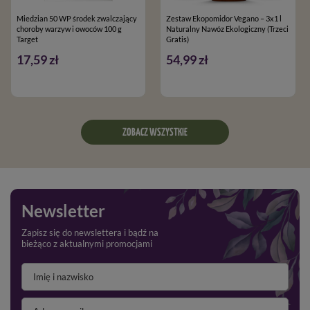
Miedzian 50 WP środek zwalczający
Zestaw Ekopomidor Vegano – 3x1 l
choroby warzyw i owoców 100 g
Naturalny Nawóz Ekologiczny (Trzeci
Target
Gratis)
17,59 zł
54,99 zł
ZOBACZ WSZYSTKIE
Newsletter
Zapisz się do newslettera i bądź na
bieżąco z aktualnymi promocjami