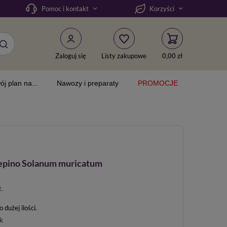
Pomoc i kontakt
Korzyści
Zaloguj się
Listy zakupowe
0,00 zł
ój plan na...
Nawozy i preparaty
PROMOCJE
epino Solanum muricatum
t.
dużej ilości
k