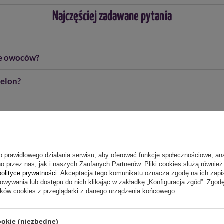
Najczęściej zadawane pytania
je owoców?
melon?
ch?
o prawidłowego działania serwisu, aby oferować funkcje społecznościowe, an
o przez nas, jak i naszych Zaufanych Partnerów. Pliki cookies służą również 
polityce prywatności
. Akceptacja tego komunikatu oznacza zgodę na ich zap
howywania lub dostępu do nich klikając w zakładkę „Konfiguracja zgód”. Zg
ików cookies z przeglądarki z danego urządzenia końcowego.
y z melonem?
ookie (niezbędne)