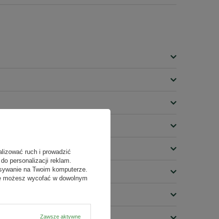
alizować ruch i prowadzić
do personalizacji reklam.
isywanie na Twoim komputerze.
odę możesz wycofać w dowolnym
Zawsze aktywne