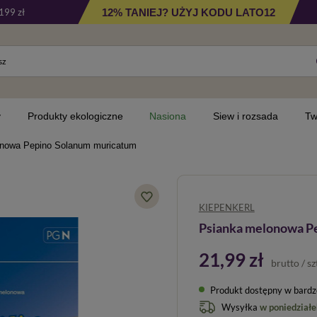
12% TANIEJ? UŻYJ KODU LATO12
199 zł
y
Produkty ekologiczne
Nasiona
Siew i rozsada
Tw
nowa Pepino Solanum muricatum
KIEPENKERL
Psianka melonowa P
21,99 zł
brutto
/
sz
Produkt dostępny w bardzo 
Wysyłka
w poniedziałe