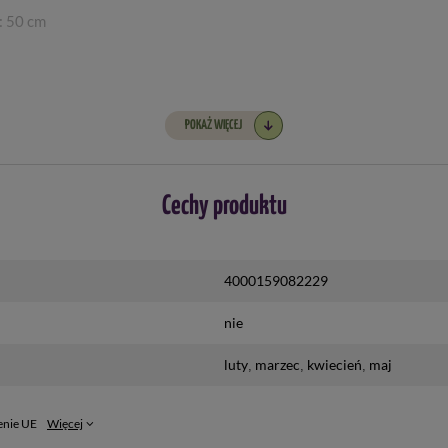
: 50 cm
POKAŻ WIĘCEJ
 po wzejściu pikować
Cechy produktu
4000159082229
nie
luty
marzec
kwiecień
maj
enie UE
Więcej