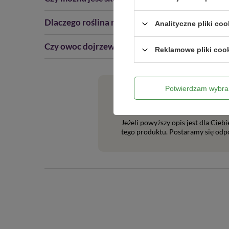
Dlaczego roślina rośnie pięknie, ale owoce są m
Analityczne pliki coo
Czy owoc dojrzewa po zerwaniu?
Reklamowe pliki coo
Potwierdzam wybra
Potrzebujesz pomocy? Mas
Jeżeli powyższy opis jest dla Cieb
tego produktu. Postaramy się odpo