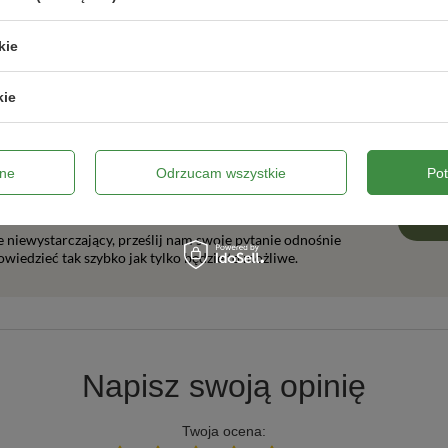
ałe?
kie
kie
ne
Odrzucam wszystkie
Po
z pytania?
ie niewystarczający, prześlij nam swoje pytanie odnośnie
wiedzieć tak szybko jak tylko będzie to możliwe.
Napisz swoją opinię
Twoja ocena: