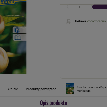
-
+
Dostawa
Zobacz cennik
Psianka melonowa Pepi
w
Opinie
Produkty powiązane
muricatum
Opis produktu