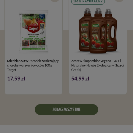
100% NATURALNY
Miedzian 50 WP środek zwalczający
Zestaw Ekopomidor Vegano – 3x1 l
choroby warzyw i owoców 100 g
Naturalny Nawóz Ekologiczny (Trzeci
Target
Gratis)
17,59 zł
54,99 zł
ZOBACZ WSZYSTKIE