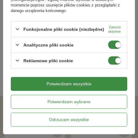
momencie poprzez usunięcie plików cookies z przeglądarki z
Produktów biobójczych należy używać z zachowaniem środków
danego urządzenia końcowego.
ostrożności. Przed każdym użyciem należy przeczytać etykietę i
informacje dotyczące produktu.
Zawsze
ANTS CONTROL TUBA 100 G NA
Down Control Max - Spray na
Funkcjonalne pliki cookie (niezbędne)
aktywne
MRÓWKI Target
karaluchy i prusaki 300 ml
Analityczne pliki cookie
14,29 zł
25,29 zł
Reklamowe pliki cookie
Kategorie powiązane
Potwierdzam wszystkie
Mrówki
,
Potwierdzam wybrane
Podobne produkty
Odrzucam wszystkie
RABAT OD 2 SZT.
DOSTAWA 0 ZŁ