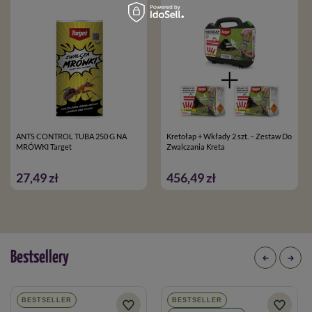
ANTS CONTROL TUBA 250 G NA
Kretołap + Wkłady 2 szt. – Zestaw Do
MRÓWKI Target
Zwalczania Kreta
27,49 zł
456,49 zł
Bestsellery
BESTSELLER
BESTSELLER