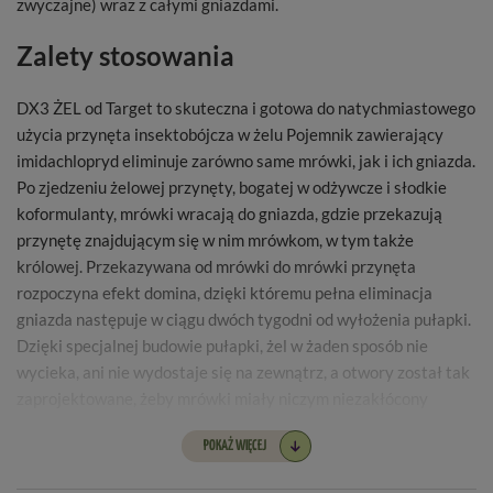
zwyczajne) wraz z całymi gniazdami.
Zalety stosowania
DX3 ŻEL od Target to skuteczna i gotowa do natychmiastowego
użycia przynęta insektobójcza w żelu Pojemnik zawierający
imidachlopryd eliminuje zarówno same mrówki, jak i ich gniazda.
Po zjedzeniu żelowej przynęty, bogatej w odżywcze i słodkie
koformulanty, mrówki wracają do gniazda, gdzie przekazują
przynętę znajdującym się w nim mrówkom, w tym także
królowej. Przekazywana od mrówki do mrówki przynęta
rozpoczyna efekt domina, dzięki któremu pełna eliminacja
gniazda następuje w ciągu dwóch tygodni od wyłożenia pułapki.
Dzięki specjalnej budowie pułapki, żel w żaden sposób nie
wycieka, ani nie wydostaje się na zewnątrz, a otwory został tak
zaprojektowane, żeby mrówki miały niczym niezakłócony
dostęp do przynęty. Żel pozostaje interesujący dla mrówek, a
POKAŻ WIĘCEJ
przez to skuteczny, przez okres 3 miesięcy od postawienia
pułapki.