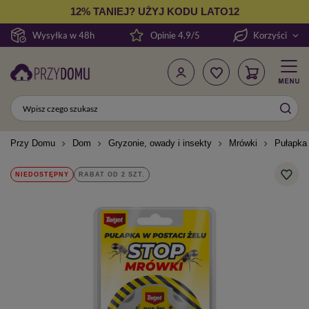
12% TANIEJ? UŻYJ KODU LATO12
Wysyłka w 48h
Opinie 4.9/5
Korzyści
Przy Domu
Dom
Gryzonie, owady i insekty
Mrówki
Pułapka 
NIEDOSTĘPNY
RABAT OD 2 SZT.