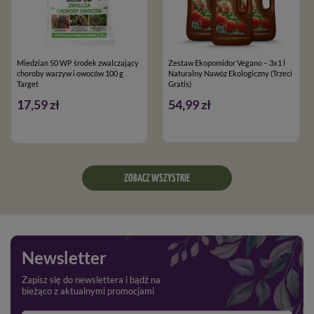
Miedzian 50 WP środek zwalczający
Zestaw Ekopomidor Vegano – 3x1 l
choroby warzyw i owoców 100 g
Naturalny Nawóz Ekologiczny (Trzeci
Target
Gratis)
17,59 zł
54,99 zł
ZOBACZ WSZYSTKIE
Newsletter
Zapisz się do newslettera i bądź na
bieżąco z aktualnymi promocjami