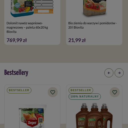
Dolomit nawóz wapniowo-
Bio ziemia do warzyw i pomidorów -
magnezowy – paleta 60x20 kg
20 l Biovita
Biovita
769,99 zł
21,99 zł
Bestsellery
BESTSELLER
BESTSELLER
100% NATURALNY