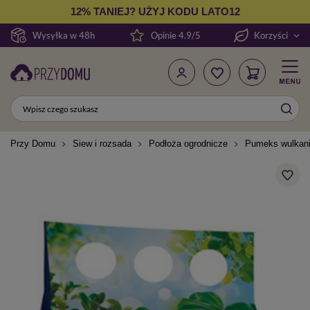
12% TANIEJ? UŻYJ KODU LATO12
Wysyłka w 48h
Opinie 4.9/5
Korzyści
Przy Domu
Siew i rozsada
Podłoża ogrodnicze
Pumeks wulkanic