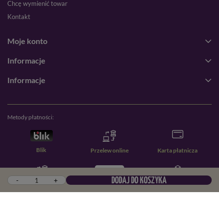
Chcę wymienić towar
Kontakt
Moje konto
Informacje
Informacje
Metody płatności:
Blik
Przelew online
Karta płatnicza
-
+
DODAJ DO KOSZYKA
Przelew zwykły
PayPal
Pobranie
W sklepie prezentujemy ceny brutto (z VAT).