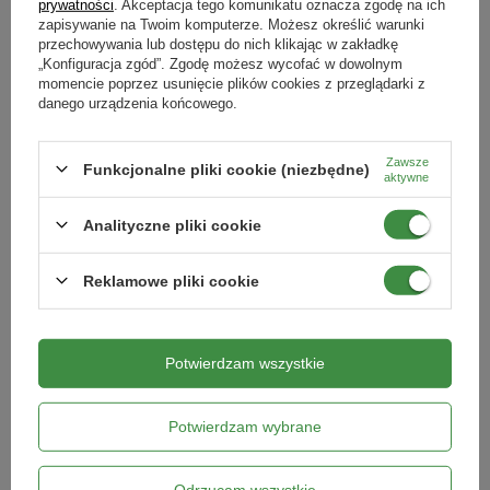
prywatności
. Akceptacja tego komunikatu oznacza zgodę na ich
Wszechstronność zastosowań
– może być używany
zapisywanie na Twoim komputerze. Możesz określić warunki
zarówno w ogrodach, jak i w uprawach doniczkowych,
przechowywania lub dostępu do nich klikając w zakładkę
Opinie naszych klientów
Podmiot odpowiedzialny za ten produkt na terenie UE
Więcej
poprawiając jakość gleby w szerokim zakresie roślin – od
„Konfiguracja zgód”. Zgodę możesz wycofać w dowolnym
momencie poprzez usunięcie plików cookies z przeglądarki z
warzyw po rośliny ozdobne.
danego urządzenia końcowego.
Zastosowanie:
Produkty powiązane
Zawsze
Funkcjonalne pliki cookie (niezbędne)
aktywne
rolnictwo i ogrodnictwo
– podłoże do upraw
hydroponicznych, dodatek do podłoży, drenaż
Analityczne pliki cookie
budownictwo
- materiał izolacyjny
Reklamowe pliki cookie
Specyfikacja:
Potwierdzam wszystkie
Frakcja:
4-15 mm
Potwierdzam wybrane
Opakowanie:
5 L
Brykiet włókna kokosowego - 650 g
Bio ziemia do warzyw i pomidorów -
20 l Biovita
Odrzucam wszystkie