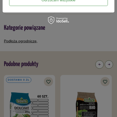
10,99 zł
21,99 zł
Kategorie powiązane
Podłoża ogrodnicze
,
Podobne produkty
DOSTAWA 0 ZŁ