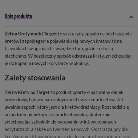
Opis produktu
Żel na Krety marki Target
to skuteczny sposób na odstraszanie
kretów i zapobieganie pojawianiu się nowych kretowisk na
trawnikach, w ogrodach i wszędzie tam, gdzie krety są
niechciane. W bezpieczny sposób odstrasza krety, zniechęcając
je do kopania nowych korytarzy w okolicy.
Zalety stosowania
Żel na Krety od Target to produkt oparty o naturalny olejek
lawendowy, będący naturalnym odstraszaczem kretów. Żel
uwalnia zapach, który jest dla kretów drażniący. Rozchodzi się
on podziemnymi korytarzami kretowiska, skutecznie
zniechęcając szkodniki do bytowania w już wykopanych
korytarzach, a także do tworzenia nowych. Odstraszający dla
kretów zapach lawendy zmusza je do zmiany terytorium, przez