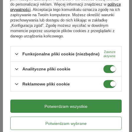
do personalizacji reklam. Więcej informacji znajdziesz w
polityce
prywatności
. Akceptacja tego komunikatu oznacza zgodę na ich
RABAT OD 2 SZT.
RABAT OD 2 SZT.
zapisywanie na Twoim komputerze. Możesz określić warunki
przechowywania lub dostępu do nich klikając w zakładkę
„Konfiguracja zgód”. Zgodę możesz wycofać w dowolnym
momencie poprzez usunięcie plików cookies z przeglądarki z
danego urządzenia końcowego.
Zawsze
Funkcjonalne pliki cookie (niezbędne)
aktywne
Analityczne pliki cookie
Kret Repeller spray – na krety – 400
Spray na komary 300 ml
Reklamowe pliki cookie
ml Target
41,79 zł
16,89 zł
Potwierdzam wszystkie
Kategorie powiązane
Potwierdzam wybrane