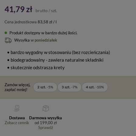
41,79 zł
brutto
/
szt.
Cena jednostkowa
83,58 zł / l
Produkt dostępny w bardzo dużej ilości
Wysyłka
w poniedziałek
• bardzo wygodny w stosowaniu (bez rozcieńczania)
• biodegradowalny - zawiera naturalne składniki
• skutecznie odstrasza krety
Zamów więcej,
2
szt.
-
5
%
3
szt.
-
7
%
4
szt.
-
10
%
zapłać mniej!
Dostawa
Darmowa wysyłka
Zobacz cennik
od
199,00 zł
Sprawdź