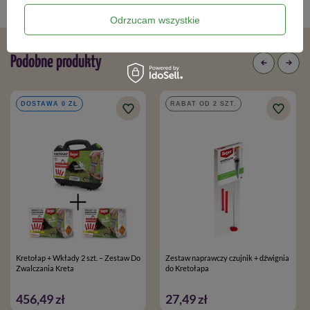
Psy i koty
,
Krety i nornice
,
Odrzucam wszystkie
Podobne produkty
DOSTAWA 0 ZŁ
RABAT OD 2 SZT.
Kretołap + Wkłady 2 szt. – Zestaw Do
Zestaw naprawczy czujnik + dźwignia
Zwalczania Kreta
do Kretołapa
456,49 zł
27,49 zł