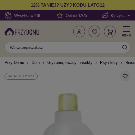
12% TANIEJ? UŻYJ KODU LATO12
Wysyłka w 48h
Opinie 4.9/5
Korzyści
Przy Domu
Dom
Gryzonie, owady i insekty
Psy i koty
Reiss
RABAT OD 2 SZT.