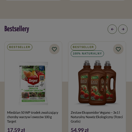
Bestsellery
BESTSELLER
BESTSELLER
100% NATURALNY
Miedzian 50 WP środek zwalczający
Zestaw Ekopomidor Vegano – 3x1 l
choroby warzyw i owoców 100 g
Naturalny Nawóz Ekologiczny (Trzeci
Target
Gratis)
17,59 zł
54,99 zł