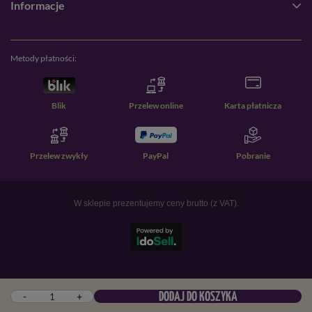
Informacje
Metody płatności:
Blik
Przelew online
Karta płatnicza
Przelew zwykły
PayPal
Pobranie
W sklepie prezentujemy ceny brutto (z VAT).
-
+
DODAJ DO KOSZYKA