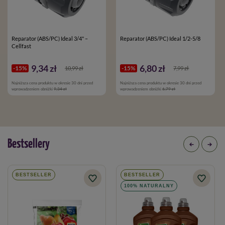
Reparator (ABS/PC) Ideal 3/4" –
Reparator (ABS/PC) Ideal 1/2-5/8
Cellfast
9,34 zł
6,80 zł
-15%
-15%
10,99 zł
7,99 zł
Najniższa cena produktu w okresie 30 dni przed
Najniższa cena produktu w okresie 30 dni przed
wprowadzeniem obniżki
9,34 zł
wprowadzeniem obniżki
6,79 zł
Bestsellery
BESTSELLER
BESTSELLER
100% NATURALNY