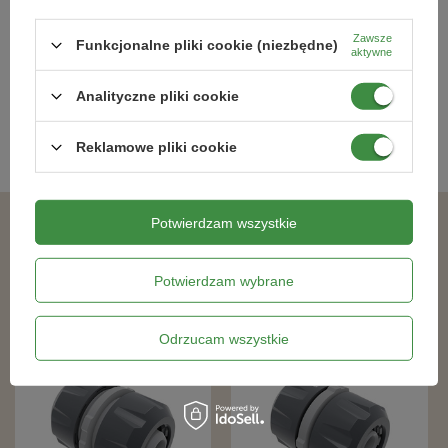
Najniższa cena produktu w okresie 30 dni przed
Najniższa cena produktu w okresie 30 dni przed
Zawsze
wprowadzeniem obniżki
6,79 zł
wprowadzeniem obniżki
9,34 zł
Funkcjonalne pliki cookie (niezbędne)
aktywne
Analityczne pliki cookie
Kategorie powiązane
Reklamowe pliki cookie
Szybkozłączki, reparatory i inne akcesoria
,
Potwierdzam wszystkie
Podobne produkty
Potwierdzam wybrane
W PROMOCJI
W PROMOCJI
Odrzucam wszystkie