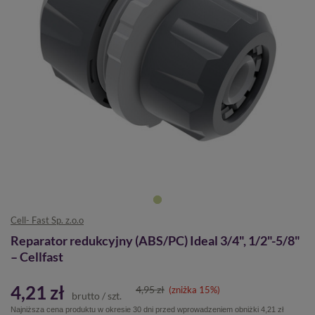
Cell- Fast Sp. z.o.o
Reparator redukcyjny (ABS/PC) Ideal 3/4", 1/2"-5/8"
– Cellfast
4,21 zł
4,95 zł
(zniżka
15
%)
brutto
/
szt.
Najniższa cena produktu w okresie 30 dni przed wprowadzeniem obniżki
4,21 zł