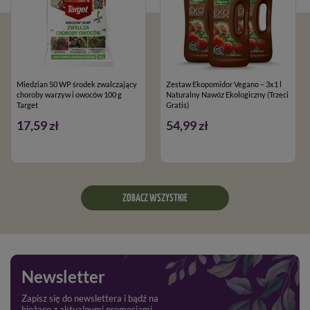
Miedzian 50 WP środek zwalczający
Zestaw Ekopomidor Vegano – 3x1 l
choroby warzyw i owoców 100 g
Naturalny Nawóz Ekologiczny (Trzeci
Target
Gratis)
17,59 zł
54,99 zł
ZOBACZ WSZYSTKIE
Newsletter
Zapisz się do newslettera i bądź na
bieżąco z aktualnymi promocjami