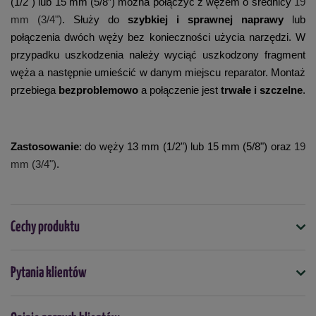
(1/2") lub 15 mm (5/8”) można połączyć z wężem o średnicy
19
mm (3/4")
. Służy do
szybkiej i sprawnej naprawy
lub
połączenia dwóch węży bez konieczności użycia narzędzi. W
przypadku uszkodzenia należy wyciąć uszkodzony fragment
węża a następnie umieścić w danym miejscu reparator. Montaż
przebiega
bezproblemowo
a połączenie jest
trwałe i szczelne
.
Zastosowanie
: do węży 13 mm (1/2") lub 15 mm (5/8") oraz
19
mm (3/4")
.
Cechy produktu
Symbol
Pytania klientów
5901828857751