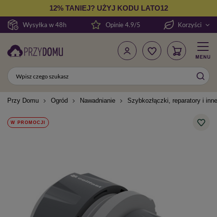
12% TANIEJ? UŻYJ KODU LATO12
Wysyłka w 48h
Opinie 4.9/5
Korzyści
Przy Domu
Ogród
Nawadnianie
Szybkozłączki, reparatory i inn
W PROMOCJI