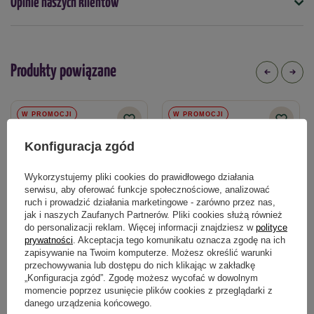
Opinie naszych klientów
Podmiot odpowiedzialny za ten produkt na terenie UE
Więcej
Produkty powiązane
W PROMOCJI
W PROMOCJI
Konfiguracja zgód
Wykorzystujemy pliki cookies do prawidłowego działania
serwisu, aby oferować funkcje społecznościowe, analizować
ruch i prowadzić działania marketingowe - zarówno przez nas,
jak i naszych Zaufanych Partnerów. Pliki cookies służą również
do personalizacji reklam. Więcej informacji znajdziesz w
polityce
prywatności
. Akceptacja tego komunikatu oznacza zgodę na ich
zapisywanie na Twoim komputerze. Możesz określić warunki
przechowywania lub dostępu do nich klikając w zakładkę
Reparator (ABS/PC) Ideal 1/2-5/8
Reparator (ABS/PC) Ideal 3/4" –
„Konfiguracja zgód”. Zgodę możesz wycofać w dowolnym
Cellfast
momencie poprzez usunięcie plików cookies z przeglądarki z
danego urządzenia końcowego.
6,80 zł
9,34 zł
-15%
-15%
7,99 zł
10,99 zł