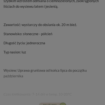
szybkim wzrostem odmiana o ciemnozielonych, zaokrąglonych
liściach do wysiewu latem i jesienią.
Zawartość: wystarczy do obsiania ok. 20 m bież.
Stanowisko: słoneczne - półcień
Długość życia: jednoroczna
Typ nasion: luz
Wysiew: Uprawa gruntowa od końca lipca do początku
października
Czas kiełkowania: 7-14 dni w temp. 10-20°C
Odległość między roślinami: 8-10 cm