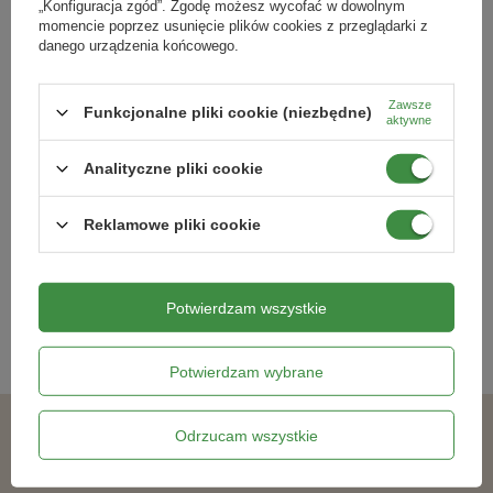
„Konfiguracja zgód”. Zgodę możesz wycofać w dowolnym
momencie poprzez usunięcie plików cookies z przeglądarki z
danego urządzenia końcowego.
Zawsze
Funkcjonalne pliki cookie (niezbędne)
aktywne
Rukola ,,Ruca’’ – Kiepenkerl
Kapusta Biała 'Caraflex' F1 –
Analityczne pliki cookie
Kiepenkerl
12,09 zł
21,99 zł
Reklamowe pliki cookie
Kategorie powiązane
Potwierdzam wszystkie
Nasiona warzyw
,
Potwierdzam wybrane
Odrzucam wszystkie
Podobne produkty