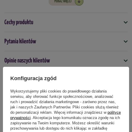
POKAŻ WIĘCEJ
Odległość między grządkami: 15-20 cm
Głębokość siewu: 0,5 - 1,5 cm
Cechy produktu
Kwitnienie: III - IX
Symbol
Pytania klientów
4000159081093
Porady: Przerwać w przypadku zbyt gęstego wysiewu
Nasiona na taśmie
Opinie naszych klientów
nie
Termin wysiewu
Konfiguracja zgód
czerwiec
grudzień
kwiecień
lipiec
listopad
luty
maj
marzec
październik
sierpień
styczeń
wrzesień
Produkty powiązane
Wykorzystujemy pliki cookies do prawidłowego działania
serwisu, aby oferować funkcje społecznościowe, analizować
ruch i prowadzić działania marketingowe - zarówno przez nas,
Podmiot odpowiedzialny za ten produkt na terenie UE
Więcej
jak i naszych Zaufanych Partnerów. Pliki cookies służą również
do personalizacji reklam. Więcej informacji znajdziesz w
polityce
prywatności
. Akceptacja tego komunikatu oznacza zgodę na ich
zapisywanie na Twoim komputerze. Możesz określić warunki
przechowywania lub dostępu do nich klikając w zakładkę