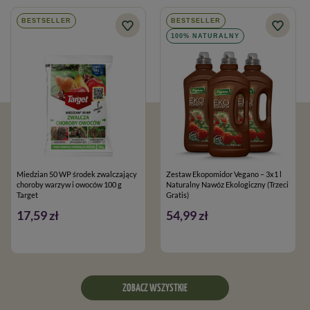
BESTSELLER
BESTSELLER
100% NATURALNY
Miedzian 50 WP środek zwalczający
Zestaw Ekopomidor Vegano – 3x1 l
choroby warzyw i owoców 100 g
Naturalny Nawóz Ekologiczny (Trzeci
Target
Gratis)
17,59 zł
54,99 zł
ZOBACZ WSZYSTKIE