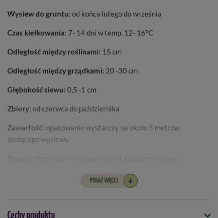
Wysiew do gruntu:
od końca lutego do września
Czas kiełkowania:
7- 14 dni w temp. 12- 16°C
Odległość między roślinami:
15 cm
Odległość między grządkami:
20 -30 cm
Głębokość siewu:
0,5 -1 cm
Zbiory:
od czerwca do października
Zawartość:
opakowanie wystarczy na około 5 metrów
bieżącego wysiewu
Porady:
Przerwać w przypadku zbyt gęstego wysiewu
POKAŻ WIĘCEJ
Cechy produktu