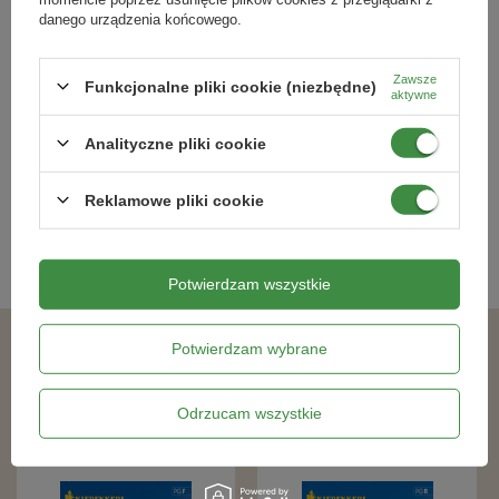
danego urządzenia końcowego.
Kapusta warzywna włoska Vertus 2
Fasola zwykła Saxa Phaseolus
Zawsze
Brassica oleracea var. sabauda
vulgaris var. nanus
Funkcjonalne pliki cookie (niezbędne)
aktywne
6,59 zł
16,49 zł
Analityczne pliki cookie
Reklamowe pliki cookie
Kategorie powiązane
Nasiona warzyw
,
Potwierdzam wszystkie
Potwierdzam wybrane
Podobne produkty
Odrzucam wszystkie