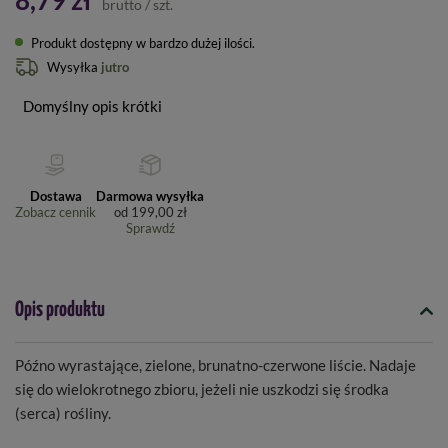
8,79 zł
brutto
/
szt.
Produkt dostępny w bardzo dużej ilości
Wysyłka
jutro
Domyślny opis krótki
Dostawa
Darmowa wysyłka
Zobacz cennik
od
199,00 zł
Sprawdź
Opis produktu
Późno wyrastające, zielone, brunatno-czerwone liście. Nadaje
się do wielokrotnego zbioru, jeżeli nie uszkodzi się środka
(serca) rośliny.