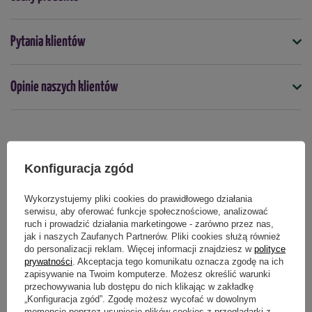
Symbol
Pytania klientów
4000159081260
Nasiona na taśmie
Opinie naszych klientów
nie
Termin wysiewu
luty
marzec
kwiecień
maj
czerwiec
lipiec
sierpień
wrzesień
Produkty powiązane
Konfiguracja zgód
Podmiot odpowiedzialny za ten produkt na terenie UE
Więcej
Wykorzystujemy pliki cookies do prawidłowego działania
serwisu, aby oferować funkcje społecznościowe, analizować
ruch i prowadzić działania marketingowe - zarówno przez nas,
jak i naszych Zaufanych Partnerów. Pliki cookies służą również
do personalizacji reklam. Więcej informacji znajdziesz w
polityce
prywatności
. Akceptacja tego komunikatu oznacza zgodę na ich
zapisywanie na Twoim komputerze. Możesz określić warunki
przechowywania lub dostępu do nich klikając w zakładkę
„Konfiguracja zgód”. Zgodę możesz wycofać w dowolnym
momencie poprzez usunięcie plików cookies z przeglądarki z