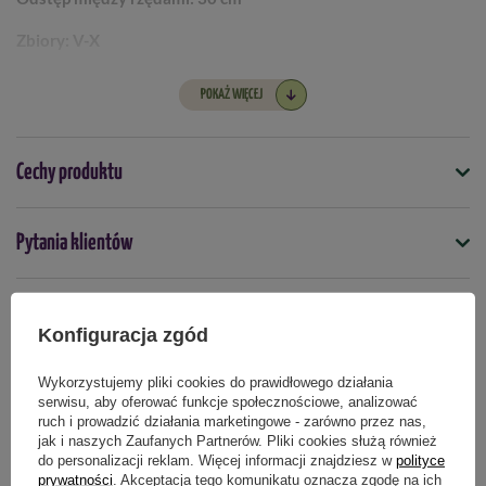
Zbiory
: V-X
Odmiana F1:
nie
POKAŻ WIĘCEJ
Cechy produktu
Symbol
Pytania klientów
4000159081222
Nasiona na taśmie
Opinie naszych klientów
nie
Konfiguracja zgód
Termin wysiewu
Wykorzystujemy pliki cookies do prawidłowego działania
marzec
kwiecień
maj
czerwiec
lipiec
serwisu, aby oferować funkcje społecznościowe, analizować
Produkty powiązane
ruch i prowadzić działania marketingowe - zarówno przez nas,
jak i naszych Zaufanych Partnerów. Pliki cookies służą również
Podmiot odpowiedzialny za ten produkt na terenie UE
Więcej
do personalizacji reklam. Więcej informacji znajdziesz w
polityce
prywatności
. Akceptacja tego komunikatu oznacza zgodę na ich