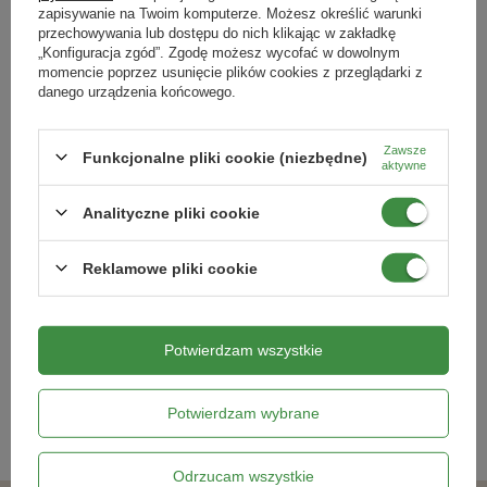
zapisywanie na Twoim komputerze. Możesz określić warunki
przechowywania lub dostępu do nich klikając w zakładkę
„Konfiguracja zgód”. Zgodę możesz wycofać w dowolnym
momencie poprzez usunięcie plików cookies z przeglądarki z
danego urządzenia końcowego.
Zawsze
Funkcjonalne pliki cookie (niezbędne)
aktywne
Analityczne pliki cookie
Groch Zwyczajny Vitara –
Pomidor cherry 'Cherrola' F1 -
Kiepenkerl
Nasiona - Kiepenkerl
Reklamowe pliki cookie
19,79 zł
10,99 zł
Potwierdzam wszystkie
Kategorie powiązane
Potwierdzam wybrane
Nasiona warzyw
,
Odrzucam wszystkie