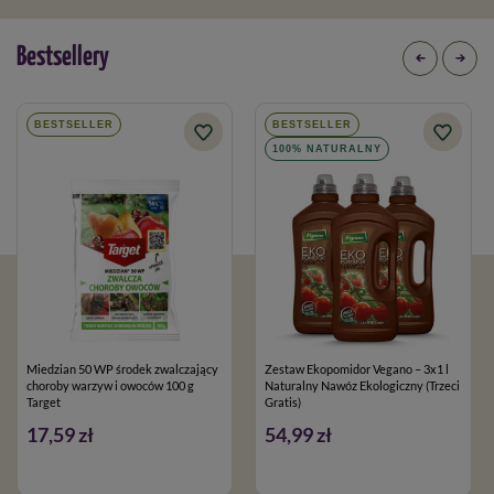
Bestsellery
BESTSELLER
BESTSELLER
100% NATURALNY
Miedzian 50 WP środek zwalczający
Zestaw Ekopomidor Vegano – 3x1 l
choroby warzyw i owoców 100 g
Naturalny Nawóz Ekologiczny (Trzeci
Target
Gratis)
17,59 zł
54,99 zł