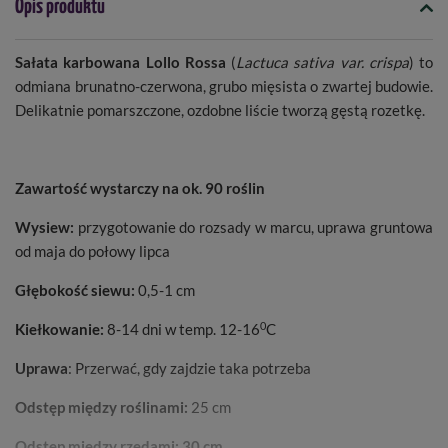
Opis produktu
Sałata karbowana Lollo Rossa
(
Lactuca sativa var. crispa
) to
odmiana brunatno-czerwona, grubo mięsista o zwartej budowie.
Delikatnie pomarszczone, ozdobne liście tworzą gęstą rozetkę.
Zawartość wystarczy na ok.
90 roślin
Wysiew:
przygotowanie do rozsady w marcu, uprawa gruntowa
od maja do połowy lipca
Głębokość siewu:
0,5-1 cm
0
Kiełkowanie:
8-14 dni w temp. 12-16
C
Uprawa
: Przerwać, gdy zajdzie taka potrzeba
Odstęp między roślinami:
25 cm
Odstęp między rzę
dami:
30 cm