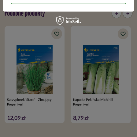
Podobne produkty
Szczypiorek 'Staro' – Zimujący –
Kapusta Pekińska Michihili –
Kiepenkerl
Kiepenkerl
12,09 zł
8,79 zł