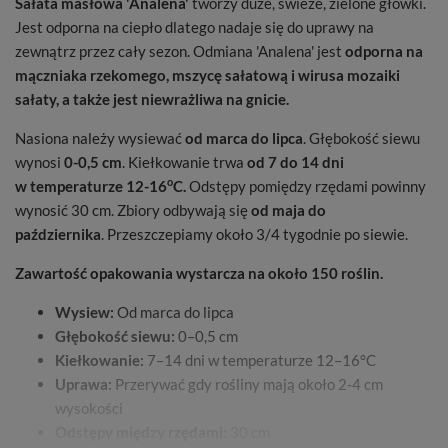
Sałata masłowa 'Analena'
tworzy duże, świeże, zielone główki.
Jest odporna na ciepło dlatego nadaje się do uprawy na
zewnątrz przez cały sezon. Odmiana 'Analena' jest
odporna na
mączniaka rzekomego, mszycę sałatową i wirusa mozaiki
sałaty, a także jest niewrażliwa na gnicie.
Nasiona należy wysiewać
od marca do lipca
. Głębokość siewu
wynosi
0-0,5 cm
. Kiełkowanie trwa
od 7 do 14 dni
o
w temperaturze 12-16
C.
Odstępy pomiędzy rzędami powinny
wynosić 30 cm. Zbiory odbywają się
od maja do
października
. Przeszczepiamy około 3/4 tygodnie po siewie.
Zawartość opakowania wystarcza na około 150 roślin.
Wysiew:
Od marca do lipca
Głębokość siewu:
0–0,5 cm
Kiełkowanie:
7–14 dni w temperaturze 12–16°C
Uprawa:
Przerywać gdy rośliny mają około 2-4 cm
wysokości
Odstępy między rzędami:
30 cm