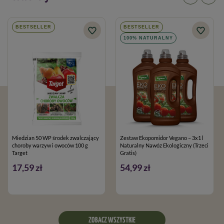
BESTSELLER
BESTSELLER
100% NATURALNY
Miedzian 50 WP środek zwalczający
Zestaw Ekopomidor Vegano – 3x1 l
choroby warzyw i owoców 100 g
Naturalny Nawóz Ekologiczny (Trzeci
Target
Gratis)
17,59 zł
54,99 zł
ZOBACZ WSZYSTKIE