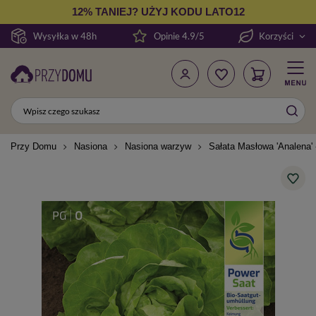
12% TANIEJ? UŻYJ KODU LATO12
Wysyłka w 48h
Opinie 4.9/5
Korzyści
Przy Domu
Nasiona
Nasiona warzyw
Sałata Masłowa 'Analena'