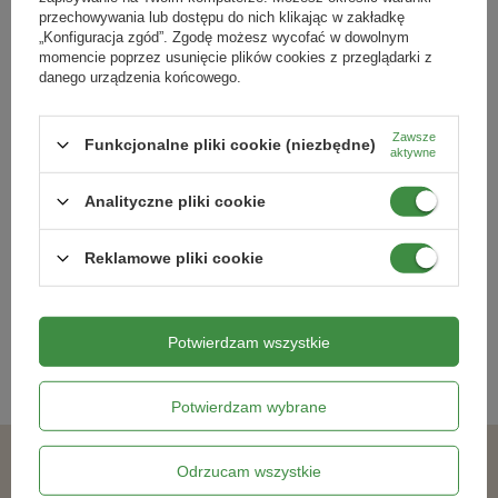
przechowywania lub dostępu do nich klikając w zakładkę
„Konfiguracja zgód”. Zgodę możesz wycofać w dowolnym
momencie poprzez usunięcie plików cookies z przeglądarki z
danego urządzenia końcowego.
Zawsze
Funkcjonalne pliki cookie (niezbędne)
aktywne
Kalarepa 'Delikateß Blauer' –
Dynia Hokkaido Uchiki Kuri
Kiepenkerl
Cucurbita maxima
Analityczne pliki cookie
7,69 zł
19,79 zł
Reklamowe pliki cookie
Kategorie powiązane
Potwierdzam wszystkie
Nasiona warzyw
,
Potwierdzam wybrane
Odrzucam wszystkie
Podobne produkty