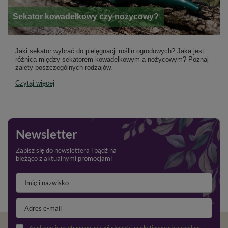
Sekator kowadełkowy czy nożycowy?
Jaki sekator wybrać do pielęgnacji roślin ogrodowych? Jaka jest
różnica między sekatorem kowadełkowym a nożycowym? Poznaj
zalety poszczególnych rodzajów.
Czytaj więcej
Newsletter
Zapisz się do newslettera i bądź na
bieżąco z aktualnymi promocjami
Zgadzam się na otrzymywanie wiadomości marketingowych na podany adres e-mail oraz przetwarzanie danych osobowych zgodnie z