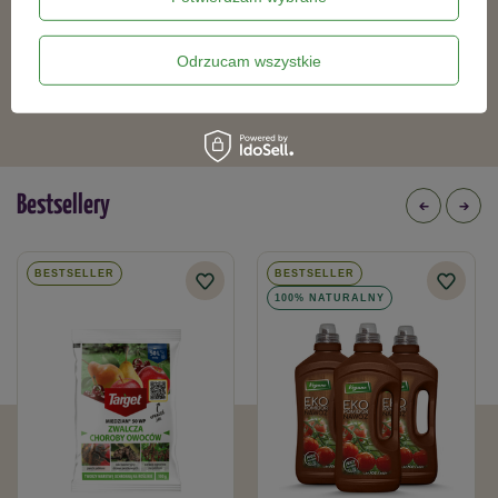
Wieszak na Narzędzia
Zrywacz do owoców z przegubem RG-
M – Multi-Star – Wolf Garten
Odrzucam wszystkie
142,99 zł
120,99 zł
Bestsellery
BESTSELLER
BESTSELLER
100% NATURALNY