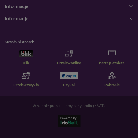
Informacje
Informacje
Metody płatności:
Blik
Przelew online
Karta płatnicza
Przelew zwykły
PayPal
Pobranie
W sklepie prezentujemy ceny brutto (z VAT).