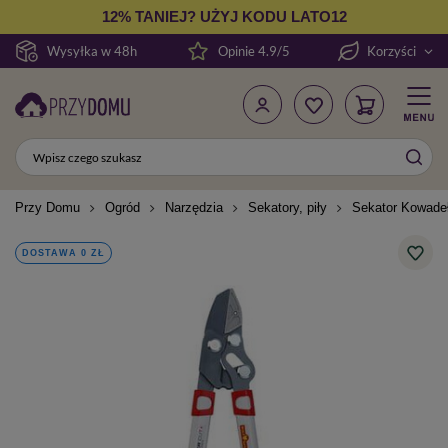
12% TANIEJ? UŻYJ KODU LATO12
Wysyłka w 48h
Opinie 4.9/5
Korzyści
Przy Domu
Ogród
Narzędzia
Sekatory, piły
Sekator Kowade
DOSTAWA 0 ZŁ