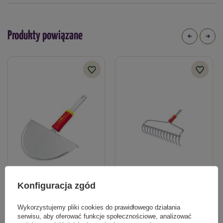
Produkty powiązane
Szpadelek Półksiężycowy
Grabie Kabłąkowe
Konfiguracja zgód
142,99 zł
120,99 zł
Wykorzystujemy pliki cookies do prawidłowego działania
serwisu, aby oferować funkcje społecznościowe, analizować