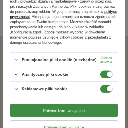
ruch i prowadzić działania marketingowe - zarówno przez nas,
jak i naszych Zaufanych Partnerów. Pliki cookies służą również
Kategorie powiązane
do personalizacji reklam. Więcej informacji znajdziesz w
polityce
prywatności
. Akceptacja tego komunikatu oznacza zgodę na ich
zapisywanie na Twoim komputerze. Możesz określić warunki
Sekatory, piły
,
przechowywania lub dostępu do nich klikając w zakładkę
„Konfiguracja zgód”. Zgodę możesz wycofać w dowolnym
momencie poprzez usunięcie plików cookies z przeglądarki z
danego urządzenia końcowego.
Podobne produkty
Zawsze
Funkcjonalne pliki cookie (niezbędne)
aktywne
Analityczne pliki cookie
Reklamowe pliki cookie
Potwierdzam wszystkie
Potwierdzam wybrane