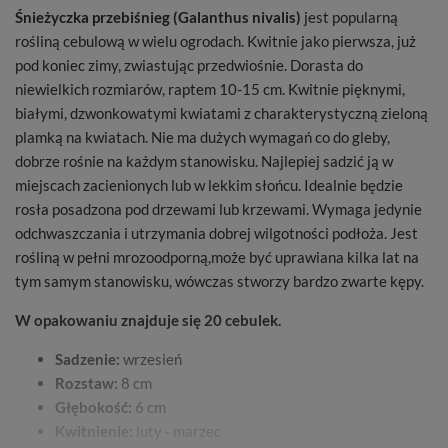
Śnieżyczka przebiśnieg (Galanthus nivalis)
jest popularną
rośliną cebulową w wielu ogrodach. Kwitnie jako pierwsza, już
pod koniec zimy, zwiastując przedwiośnie. Dorasta do
niewielkich rozmiarów, raptem 10-15 cm. Kwitnie pięknymi,
białymi, dzwonkowatymi kwiatami z charakterystyczną zieloną
plamką na kwiatach. Nie ma dużych wymagań co do gleby,
dobrze rośnie na każdym stanowisku. Najlepiej sadzić ją w
miejscach zacienionych lub w lekkim słońcu. Idealnie będzie
rosła posadzona pod drzewami lub krzewami. Wymaga jedynie
odchwaszczania i utrzymania dobrej wilgotności podłoża. Jest
rośliną w pełni mrozoodporną,może być uprawiana kilka lat na
tym samym stanowisku, wówczas stworzy bardzo zwarte kępy.
W opakowaniu znajduje się 20 cebulek.
Sadzenie:
wrzesień
Rozstaw:
8 cm
Głębokość:
6 cm
Kwitnienie:
luty - marzec