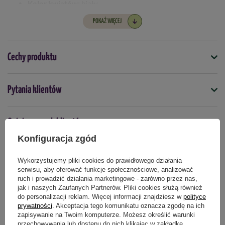
Kolor kwiatów:
biały
Wykopywanie:
mrozoodporna, zimuje w gruncie
POKAŻ WIĘCEJ
Cechy produktu
Symbol
Pytania klientów
5903772170412
Termin sadzenia
Opinie naszych klientów
jesień
Konfiguracja zgód
Wykorzystujemy pliki cookies do prawidłowego działania
Produkty powiązane
serwisu, aby oferować funkcje społecznościowe, analizować
ruch i prowadzić działania marketingowe - zarówno przez nas,
jak i naszych Zaufanych Partnerów. Pliki cookies służą również
do personalizacji reklam. Więcej informacji znajdziesz w
polityce
prywatności
. Akceptacja tego komunikatu oznacza zgodę na ich
zapisywanie na Twoim komputerze. Możesz określić warunki
przechowywania lub dostępu do nich klikając w zakładkę