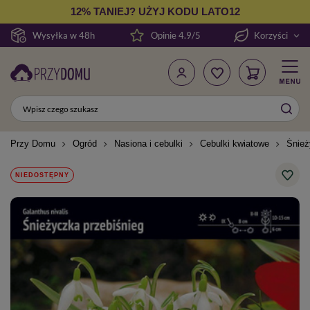
12% TANIEJ? UŻYJ KODU LATO12
Wysyłka w 48h
Opinie 4.9/5
Korzyści
Przy Domu
Ogród
Nasiona i cebulki
Cebulki kwiatowe
Śnież
NIEDOSTĘPNY