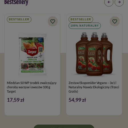
Bestsellery
BESTSELLER
BESTSELLER
100% NATURALNY
Miedzian 50 WP środek zwalczający
Zestaw Ekopomidor Vegano – 3x1 l
choroby warzyw i owoców 100 g
Naturalny Nawóz Ekologiczny (Trzeci
Target
Gratis)
17,59 zł
54,99 zł