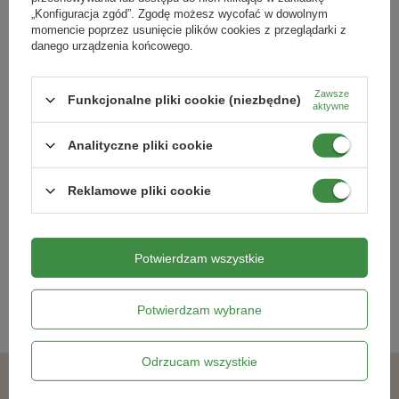
„Konfiguracja zgód”. Zgodę możesz wycofać w dowolnym
momencie poprzez usunięcie plików cookies z przeglądarki z
danego urządzenia końcowego.
Zawsze
Funkcjonalne pliki cookie (niezbędne)
aktywne
Analityczne pliki cookie
Begonia Pełna Żółta Large Flowered
Begonia Dwukolorowa Marmorata 1
Double - 1 szt.
szt.
Reklamowe pliki cookie
8,79 zł
8,79 zł
Potwierdzam wszystkie
Kategorie powiązane
Potwierdzam wybrane
Cebulki kwiatowe
,
Odrzucam wszystkie
Podobne produkty