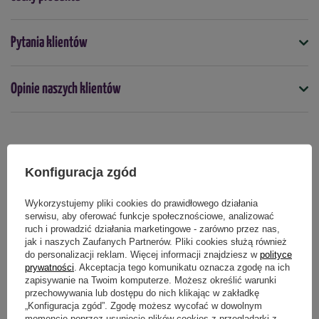
rozpuszcza się i przechodzi do wierzchniej warstwy gleby, gdzie
jest pobierany przez korzenie. Uwalnianie nawozu jest
Symbol
sterowane przez czynniki naturalne. Rośliny otrzymują
Pytania klientów
5904871014584
dostosowana do ich potrzeb dawkę składników odżywczych.
Kiedy stosować
Jak stosować:
Opinie naszych klientów
kwiecień
maj
czerwiec
lipiec
sierpień
2
Zalecana dawka: 40 g/m
.
Forma
Zasady działania:
granulki
Produkty powiązane
Jak ograniczyć występowanie mchu?
Typ nawozu
Konfiguracja zgód
mineralny
Podwyższyć pH - wapnowanie trawnika
Wykorzystujemy pliki cookies do prawidłowego działania
DOSTAWA 0 ZŁ
Przeprowadzić wertykulację trawnika dwa razy w roku
serwisu, aby oferować funkcje społecznościowe, analizować
(wiosną i jesienią)
ruch i prowadzić działania marketingowe - zarówno przez nas,
jak i naszych Zaufanych Partnerów. Pliki cookies służą również
Nawozić od marca do października
do personalizacji reklam. Więcej informacji znajdziesz w
polityce
Stosować siewnik w celu uzyskania równomiernego
prywatności
. Akceptacja tego komunikatu oznacza zgodę na ich
naniesienia
zapisywanie na Twoim komputerze. Możesz określić warunki
przechowywania lub dostępu do nich klikając w zakładkę
„Konfiguracja zgód”. Zgodę możesz wycofać w dowolnym
Skład produktu:
momencie poprzez usunięcie plików cookies z przeglądarki z