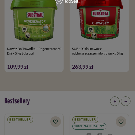
Nawóz Do Trawnika – Regenerator 60
SUB 100 dni nawóz z
Dni – 5 kg Substral
odchwaszczaczem do trawnika 5 kg
109,99 zł
263,99 zł
Bestsellery
BESTSELLER
BESTSELLER
100% NATURALNY