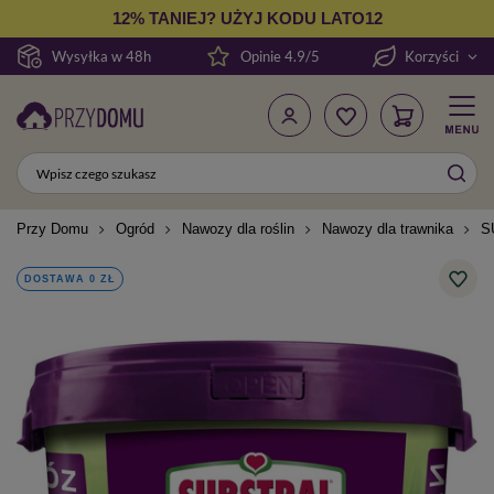
12% TANIEJ? UŻYJ KODU LATO12
Wysyłka w 48h
Opinie 4.9/5
Korzyści
Przy Domu
Ogród
Nawozy dla roślin
Nawozy dla trawnika
S
DOSTAWA 0 ZŁ