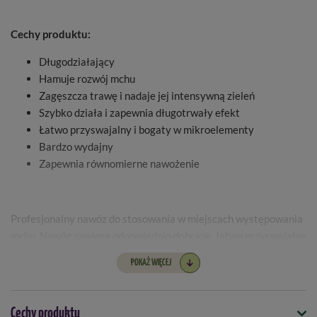
Cechy produktu:
Długodziałający
Hamuje rozwój mchu
Zagęszcza trawę i nadaje jej intensywną zieleń
Szybko działa i zapewnia długotrwały efekt
Łatwo przyswajalny i bogaty w mikroelementy
Bardzo wydajny
Zapewnia równomierne nawożenie
Profesjonalny nawóz do stosowania w miejscach występowania
mchu. Nawóz zawiera odpowiednio dobrane, łatwo przyswajalne
składniki, dzięki którym trawa rozkrzewia się i zagęszcza, a w
POKAŻ WIĘCEJ
efekcie ogranicza występowanie mchu. Nawóz gwarantuje
widoczne efekty w sezonie. Zagęszcza trawę, nadaje
intensywną zieleń. Nawóz po rozsypaniu i podlaniu powoli
Cechy produktu