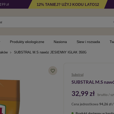
12% TANIEJ? UŻYJ KODU LATO12
199 zł
y
Produkty ekologiczne
Nasiona
Siew i rozsada
Tw
laków
SUBSTRAL M.S nawóz JESIENNY IGLAK 350G
Substral
SUBSTRAL M.S nawó
32,99 zł
brutto
/
sz
Cena jednostkowa
94,26 zł /
Produkt dostępny w bardzo 