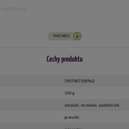
= 12:7:31 + (2)
POKAŻ WIĘCEJ
Cechy produktu
5907487100962
350 g
sierpień
wrzesień
październik
granulki