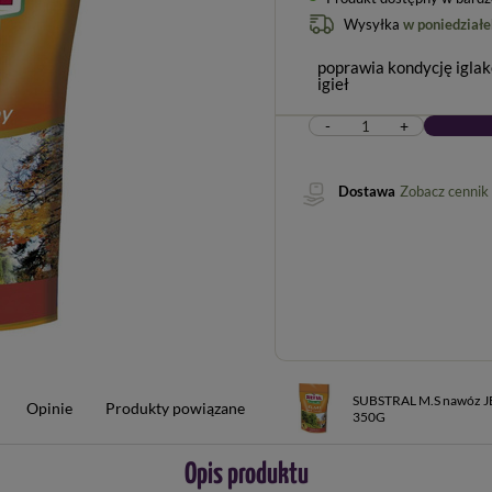
Wysyłka
w poniedziałe
poprawia kondycję igla
igieł
-
+
Dostawa
Zobacz cennik
SUBSTRAL M.S nawóz 
Opinie
Produkty powiązane
350G
Opis produktu