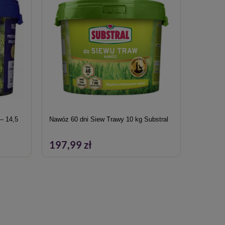
– 14,5
Nawóz 60 dni Siew Trawy 10 kg Substral
Nawóz 
dom/balk
197,99 zł
38,49