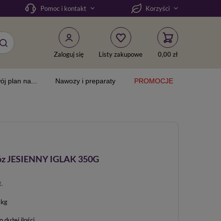
Pomoc i kontakt
Korzyści
Zaloguj się
Listy zakupowe
0,00 zł
ój plan na...
Nawozy i preparaty
PROMOCJE
z JESIENNY IGLAK 350G
t.
 kg
dużej ilości