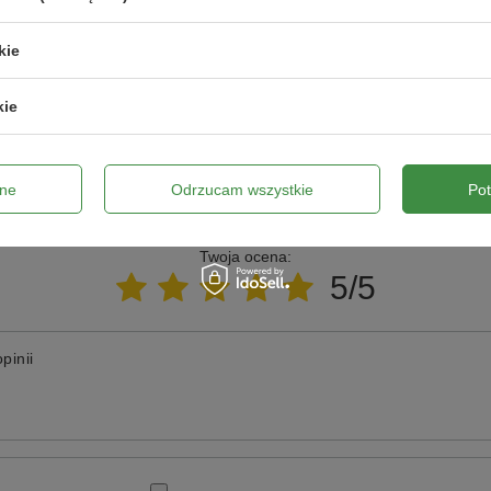
ie niewystarczający, prześlij nam swoje pytanie odnośnie
kie
wiedzieć tak szybko jak tylko będzie to możliwe.
kie
ne
Odrzucam wszystkie
Po
Napisz swoją opinię
Twoja ocena:
5/5
pinii