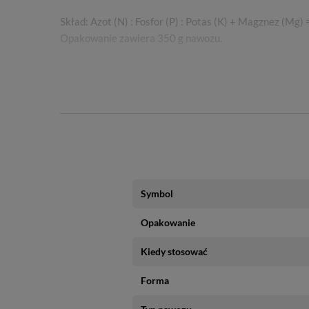
Skład: Azot (N) : Fosfor (P) : Potas (K) + Magznez (Mg) 
Opakowanie zawiera 350 g nawozu.
FAQ
Zadaj własne pytanie
Symbol
Opakowanie
Kiedy stosować
Forma