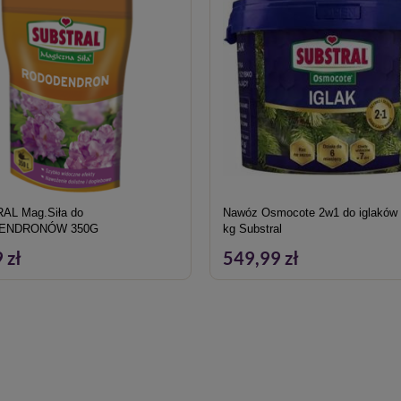
AL Mag.Siła do
Nawóz Osmocote 2w1 do iglaków 
ENDRONÓW 350G
kg Substral
 zł
549,99 zł