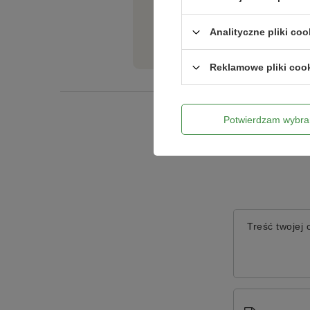
Jeżeli powyższy opis jest dla Cieb
Analityczne pliki coo
tego produktu. Postaramy się odpo
Reklamowe pliki coo
Potwierdzam wybra
Treść twojej o