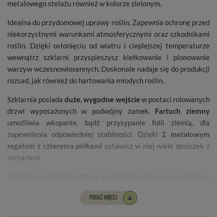
metalowego stelażu również w kolorze zielonym.
Idealna do przydomowej uprawy roślin. Zapewnia ochronę przed
niekorzystnymi warunkami atmosferycznymi oraz szkodnikami
roślin. Dzięki osłonięciu od wiatru i cieplejszej temperaturze
wewnątrz szklarni przyspieszysz kiełkowanie i plonowanie
warzyw wczesnowiosennych. Doskonale nadaje się do produkcji
rozsad, jak również do hartowania młodych roślin.
Szklarnia posiada
duże, wygodne wejście
w postaci rolowanych
drzwi wyposażonych w podwójny zamek.
Fartuch ziemny
umożliwia wkopanie, bądź przysypanie folii ziemią, dla
zapewnienia odpowiedniej stabilności. Dzięki
2 metalowym
regałom z czterema półkami
ustawisz w niej wiele doniczek z
rozsadami.
Model ten jest
bardzo łatwy do złożenia
, instrukcja montażu w
j. polskim dołączona jest do opakowania.
POKAŻ WIĘCEJ