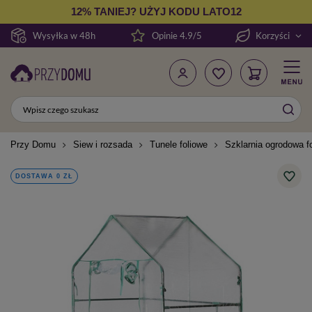
12% TANIEJ? UŻYJ KODU LATO12
Wysyłka w 48h
Opinie 4.9/5
Korzyści
Przy Domu
Siew i rozsada
Tunele foliowe
Szklarnia ogrodowa f
DOSTAWA 0 ZŁ