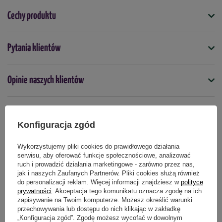
Materiał:
Cechy produktu
zewnętrzny:
PCV 0,09 mm,
stelaż
: rurki metalowe fi 16 mm, drut stalowy fi 1,8 mm +
Symbol
Pytania klientów
złączki polipropylen (PP)
5907774338436
elementy konstrukcyjne i wykończeniowe w kolorze zielonym.
Opinie naszych klientów
Wymiary
Wysokość
: 195 cm
Szerokość
: 143 cm
Konfiguracja zgód
Produkty powiązane
Długość
: 73 cm
2
Powierzchnia
: 1,04 m
Wykorzystujemy pliki cookies do prawidłowego działania
serwisu, aby oferować funkcje społecznościowe, analizować
ruch i prowadzić działania marketingowe - zarówno przez nas,
jak i naszych Zaufanych Partnerów. Pliki cookies służą również
do personalizacji reklam. Więcej informacji znajdziesz w
polityce
prywatności
. Akceptacja tego komunikatu oznacza zgodę na ich
zapisywanie na Twoim komputerze. Możesz określić warunki
przechowywania lub dostępu do nich klikając w zakładkę
„Konfiguracja zgód”. Zgodę możesz wycofać w dowolnym