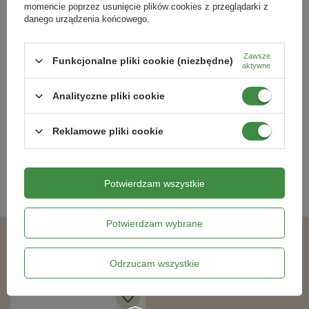
momencie poprzez usunięcie plików cookies z przeglądarki z
danego urządzenia końcowego.
Zawsze
Funkcjonalne pliki cookie (niezbędne)
Inspekt foliowy mini-tunel z
aktywne
okienkami 120 x 60 x 60 cm
Analityczne pliki cookie
87,99 zł
Reklamowe pliki cookie
Kategorie powiązane
Potwierdzam wszystkie
Tunele foliowe
,
Potwierdzam wybrane
Podobne produkty
Odrzucam wszystkie