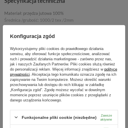
Specyfikacja techniczna
Materiał: przędza jutowa 100%
Średnica /grubość: 1000/2 tex /2mm
Wysoka wytrzymałość
Produkt naturalny/biodegradowalny
Konfiguracja zgód
Odporny na działanie warunków atmosferycznych
POKAŻ WIĘCEJ
Wykorzystujemy pliki cookies do prawidłowego działania
serwisu, aby oferować funkcje społecznościowe, analizować
ruch i prowadzić działania marketingowe - zarówno przez nas,
jak i naszych Zaufanych Partnerów. Pliki cookies służą również
Cechy produktu
do personalizacji reklam. Więcej informacji znajdziesz w
polityce
prywatności
. Akceptacja tego komunikatu oznacza zgodę na ich
zapisywanie na Twoim komputerze. Możesz określić warunki
Symbol
Pytania klientów
przechowywania lub dostępu do nich klikając w zakładkę
5907431787454
„Konfiguracja zgód”. Zgodę możesz wycofać w dowolnym
momencie poprzez usunięcie plików cookies z przeglądarki z
Polecany do szklarni
danego urządzenia końcowego.
Opinie naszych klientów
tak
Zawsze
Funkcjonalne pliki cookie (niezbędne)
aktywne
Kategorie powiązane