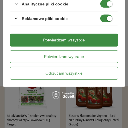
Analityczne pliki cookie
Akcesoria ogrodnika
,
Podpory dla roślin
,
Akcesoria do siewu
,
Reklamowe pliki cookie
Bestsellery
Potwierdzam wszystkie
BESTSELLER
BESTSELLER
Potwierdzam wybrane
100% NATURALNY
Odrzucam wszystkie
Miedzian 50 WP środek zwalczający
Zestaw Ekopomidor Vegano – 3x1 l
choroby warzyw i owoców 100 g
Naturalny Nawóz Ekologiczny (Trzeci
Target
Gratis)