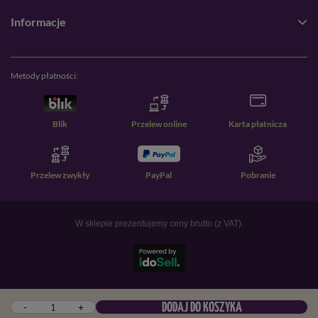
Informacje
Metody płatności:
Blik
Przelew online
Karta płatnicza
Przelew zwykły
PayPal
Pobranie
W sklepie prezentujemy ceny brutto (z VAT).
-
+
DODAJ DO KOSZYKA