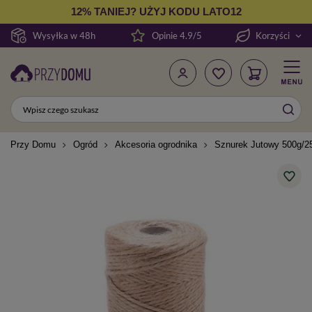
12% TANIEJ? UŻYJ KODU LATO12
Wysyłka w 48h
Opinie 4.9/5
Korzyści
Przy Domu
Ogród
Akcesoria ogrodnika
Sznurek Jutowy 500g/