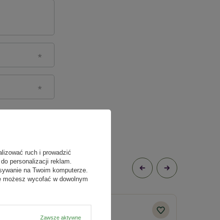
alizować ruch i prowadzić
do personalizacji reklam.
isywanie na Twoim komputerze.
odę możesz wycofać w dowolnym
DOSTAWA 0 ZŁ
Zawsze aktywne