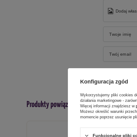
Dodaj włas
Twoje imię
Twój email
Konfiguracja zgód
Wykorzystujemy pliki cookies d
działania marketingowe - zarówn
Produkty powiązane
Więcej informacji znajdziesz w
Możesz określić warunki przec
momencie poprzez usunięcie pl
DOSTAW
Funkcjonalne pliki c