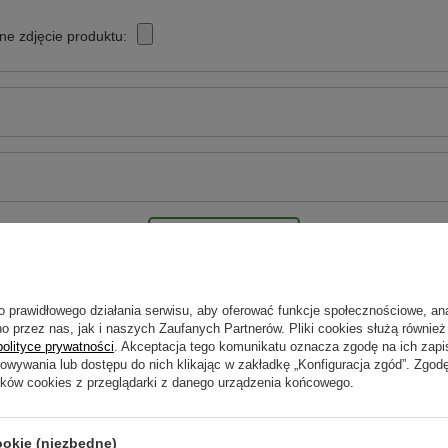
ne zdjęcie produktu:
Wyślij opinię
o prawidłowego działania serwisu, aby oferować funkcje społecznościowe, an
o przez nas, jak i naszych Zaufanych Partnerów. Pliki cookies służą również 
polityce prywatności
. Akceptacja tego komunikatu oznacza zgodę na ich zap
howywania lub dostępu do nich klikając w zakładkę „Konfiguracja zgód”. Zg
ików cookies z przeglądarki z danego urządzenia końcowego.
A 0 ZŁ
DOSTAWA 0 ZŁ
ookie (niezbędne)