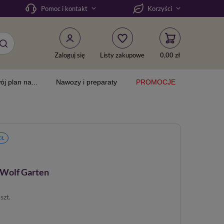
Pomoc i kontakt
Korzyści
Zaloguj się
Listy zakupowe
0,00 zł
ój plan na...
Nawozy i preparaty
PROMOCJE
ZŁ
 Wolf Garten
/
szt.