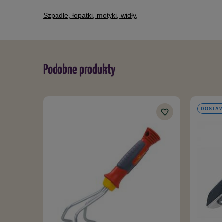
Szpadle, łopatki, motyki, widły
,
Podobne produkty
DOSTAW