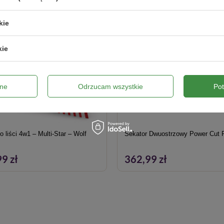
kie
kie
ne
Odrzucam wszystkie
Po
o liści 4w1 – Multi-Star – Wolf
Sekator Dwuostrzowy Power Cut 
9 zł
362,99 zł