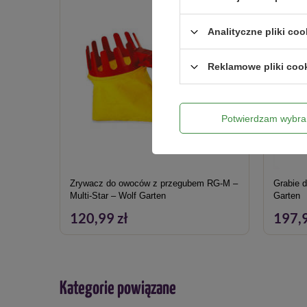
Analityczne pliki coo
Reklamowe pliki coo
Potwierdzam wybra
Zrywacz do owoców z przegubem RG-M –
Grabie d
Multi-Star – Wolf Garten
Garten
120,99 zł
197,9
Kategorie powiązane