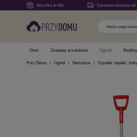
Wysyłka w 48h
Darmowa dostawa od 
Dom
Zestawy produktów
Ogród
Roślin
Przy Domu
Ogród
Narzędzia
Szpadle, łopatki, moty