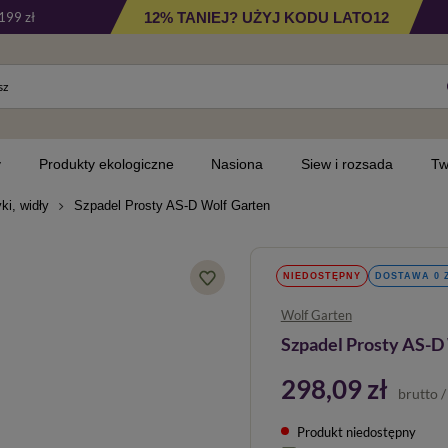
12% TANIEJ? UŻYJ KODU LATO12
199 zł
y
Produkty ekologiczne
Nasiona
Siew i rozsada
Tw
ki, widły
Szpadel Prosty AS-D Wolf Garten
NIEDOSTĘPNY
DOSTAWA 0 
Wolf Garten
Szpadel Prosty AS-D
298,09 zł
brutto
Produkt niedostępny