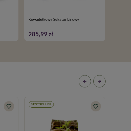
Kowadełkowy Sekator Linowy
Siewnik
285,99 zł
131,9
BESTSELLER
BESTSE