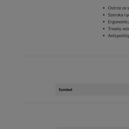
Ostrze ze s
Szeroka rąc
Ergonomicz
Trwały, wz
Antypośliz
Symbol