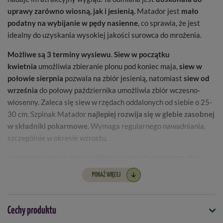
uprawy zarówno wiosną, jak i jesienią.
Matador jest
mało
podatny na wybijanie w pędy
nasienne
, co sprawia, że jest
idealny do uzyskania wysokiej jakości surowca do mrożenia.
Możliwe są 3 terminy wysiewu
.
Siew w początku
kwietnia
umożliwia zbieranie plonu pod koniec maja,
siew w
połowie sierpnia
pozwala na zbiór jesienią, natomiast
siew od
września
do połowy października umożliwia zbiór wczesno-
wiosenny. Zaleca się siew w rzędach oddalonych od siebie o 25-
30 cm. Szpinak Matador
najlepiej rozwija się w glebie zasobnej
w składniki pokarmowe
. Wymaga regularnego nawadniania,
szczególnie w okresie wzrostu.
Jego popularność wynika głównie z wyjątkowego smaku
liści,
które doskonale komponują się z jajkami, makaronem,
POKAŻ WIĘCEJ
używane są jako nadzienie do pierogów czy naleśników, a także
świetnie sprawdzają się w sałatkach. Dodatkowym atutem jest
możliwość mrożenia liści, co pozwala na zachowanie ich
Cechy produktu
świeżości i wartości odżywczych na dłużej.