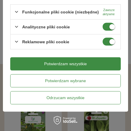
Zawsze
Pietruszka Halblange 5 g Legutko
Kapusta Włoska Vertus 2 2 g
Funkcjonalne pliki cookie (niezbędne)
aktywne
Legutko
Analityczne pliki cookie
4,39 zł
5,49 zł
Reklamowe pliki cookie
Kategorie powiązane
Potwierdzam wszystkie
Podobne produkty
Potwierdzam wybrane
Odrzucam wszystkie