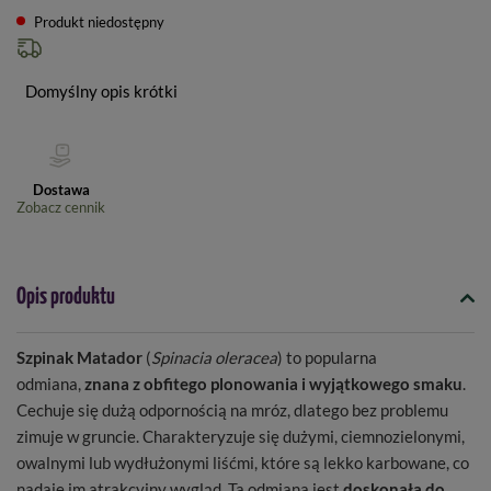
Produkt niedostępny
Domyślny opis krótki
Dostawa
Zobacz cennik
Opis produktu
Szpinak Matador
(
Spinacia oleracea
) to popularna
odmiana,
znana z obfitego plonowania i wyjątkowego smaku
.
Cechuje się dużą odpornością na mróz, dlatego bez problemu
zimuje w gruncie. Charakteryzuje się dużymi, ciemnozielonymi,
owalnymi lub wydłużonymi liśćmi, które są lekko karbowane, co
nadaje im atrakcyjny wygląd. Ta odmiana jest
doskonała do