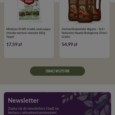
Miedzian 50 WP środek zwalczający
Zestaw Ekopomidor Vegano – 3x1 l
choroby warzyw i owoców 100 g
Naturalny Nawóz Ekologiczny (Trzeci
Target
Gratis)
17,59 zł
54,99 zł
ZOBACZ WSZYSTKIE
Newsletter
Zapisz się do newslettera i bądź na
bieżąco z aktualnymi promocjami