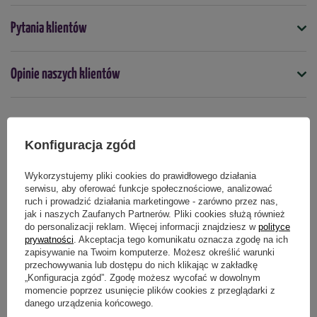
Symbol
Pytania klientów
5903837482108
Kolor
: zielony
Termin wysiewu
Opinie naszych klientów
Stanowisko
: słoneczne
kwiecień
sierpień
wrzesień
październik
Sezonowość
: roślina jednoroczna
Wysiew do gruntu:
kwiecień, sierpień-październik
Produkty powiązane
Konfiguracja zgód
Głębokość siewu: 1-2
cm
Wykorzystujemy pliki cookies do prawidłowego działania
Odstęp między roślinami: 10-15
cm
serwisu, aby oferować funkcje społecznościowe, analizować
ruch i prowadzić działania marketingowe - zarówno przez nas,
Odstęp między rzędami: 25-30
cm
jak i naszych Zaufanych Partnerów. Pliki cookies służą również
do personalizacji reklam. Więcej informacji znajdziesz w
polityce
Zbiory
: kwiecień-czerwiec, wrzesień-październik
prywatności
. Akceptacja tego komunikatu oznacza zgodę na ich
zapisywanie na Twoim komputerze. Możesz określić warunki
przechowywania lub dostępu do nich klikając w zakładkę
Opakowanie:
10 g
„Konfiguracja zgód”. Zgodę możesz wycofać w dowolnym
momencie poprzez usunięcie plików cookies z przeglądarki z
danego urządzenia końcowego.