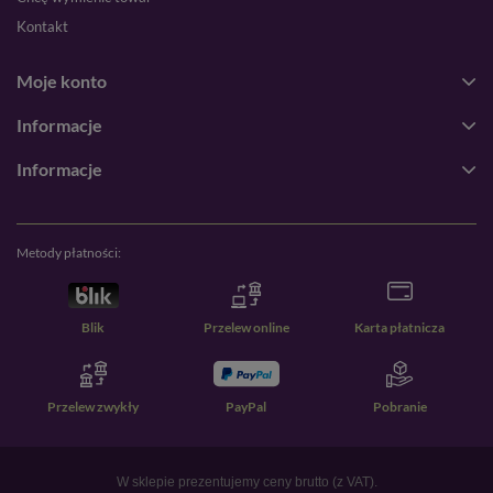
Kontakt
Moje konto
Informacje
Informacje
Metody płatności:
Blik
Przelew online
Karta płatnicza
Przelew zwykły
PayPal
Pobranie
W sklepie prezentujemy ceny brutto (z VAT).