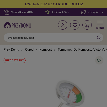
12% TANIEJ? UŻYJ KODU LATO12
Wysyłka w 48h
Opinie 4.9/5
Korzyści
Przy Domu
Ogród
Kompost
Termometr Do Kompostu Victory's
NIEDOSTĘPNY