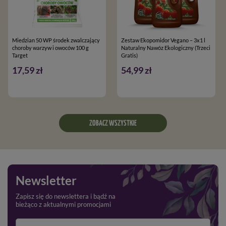
Miedzian 50 WP środek zwalczający
Zestaw Ekopomidor Vegano – 3x1 l
choroby warzyw i owoców 100 g
Naturalny Nawóz Ekologiczny (Trzeci
Target
Gratis)
17,59 zł
54,99 zł
ZOBACZ WSZYSTKIE
Newsletter
Zapisz się do newslettera i bądź na
bieżąco z aktualnymi promocjami