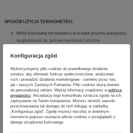
SPOSÓB UŻYCIA TERMOMETRU:
Włóż końcówkę termometru w środek pryzmy kompostu
na głębokość ok. połowy wysokości pryzmy.
Mierz temperaturę przez około 60 sekund.
Zaleca się wykonanie dodatkowych pomiarów w różnych
Konfiguracja zgód
miejscach pryzmy, na różnych głębokościach aby
zrównoważyć temperaturę rozkładu kompostowanego
Wykorzystujemy pliki cookies do prawidłowego działania
serwisu, aby oferować funkcje społecznościowe, analizować
materiału.
ruch i prowadzić działania marketingowe - zarówno przez nas,
Mierz temperaturę regularnie w fazie IDEALNIE, nie
jak i naszych Zaufanych Partnerów. Pliki cookies służą również
POKAŻ WIĘCEJ
rzadziej niż co 3-4 dni.
do personalizacji reklam. Więcej informacji znajdziesz w
polityce
prywatności
. Akceptacja tego komunikatu oznacza zgodę na ich
zapisywanie na Twoim komputerze. Możesz określić warunki
Cechy produktu
przechowywania lub dostępu do nich klikając w zakładkę
„Konfiguracja zgód”. Zgodę możesz wycofać w dowolnym
ZALECANE TEMPERATURY KOMPOSTOWANIA:
momencie poprzez usunięcie plików cookies z przeglądarki z
Symbol
danego urządzenia końcowego.
25 do 40*C - CIEPŁO
Pytania klientów
5903999719203