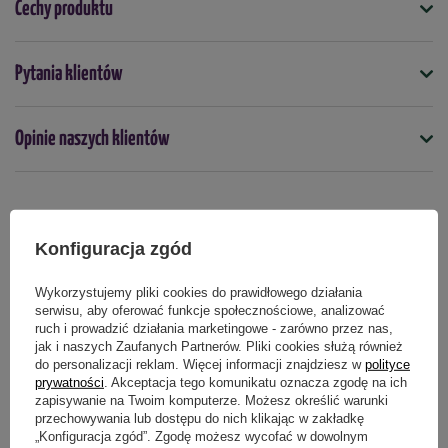
Cechy produktu
Uprawy borówek i innych roślin jagodowych o
wymaganiach kwaśnych.
Symbol
Poprawy fizycznych i chemicznych właściwości gleby.
Pytania klientów
5902921240815
Wykorzystania po uszlachetnieniu (odkwaszenie,
nawożenie) jako bazowego podłoża lub dodatek do
Do jakich roślin
Opinie naszych klientów
istniejącego podłoża.
rośliny iglaste
rośliny ozdobne
borówki
rośliny kwaśnolubne
pH:
3,5-4,5
Produkty powiązane
Konfiguracja zgód
Opakowanie
: 200 l
Wykorzystujemy pliki cookies do prawidłowego działania
Ilość
opakowań
: 20 szt. (paleta)
serwisu, aby oferować funkcje społecznościowe, analizować
ruch i prowadzić działania marketingowe - zarówno przez nas,
jak i naszych Zaufanych Partnerów. Pliki cookies służą również
do personalizacji reklam. Więcej informacji znajdziesz w
polityce
prywatności
. Akceptacja tego komunikatu oznacza zgodę na ich
zapisywanie na Twoim komputerze. Możesz określić warunki
przechowywania lub dostępu do nich klikając w zakładkę
„Konfiguracja zgód”. Zgodę możesz wycofać w dowolnym