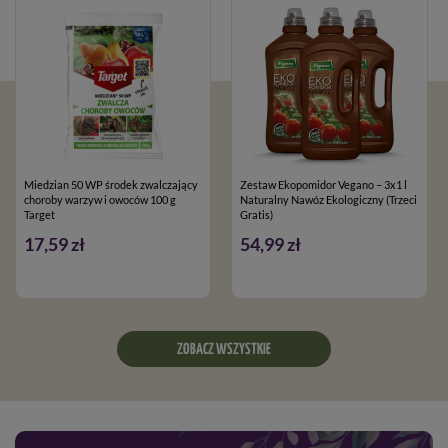
Miedzian 50 WP środek zwalczający
Zestaw Ekopomidor Vegano – 3x1 l
choroby warzyw i owoców 100 g
Naturalny Nawóz Ekologiczny (Trzeci
Target
Gratis)
17,59 zł
54,99 zł
ZOBACZ WSZYSTKIE