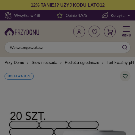
12% TANIEJ? UŻYJ KODU LATO12
Wysyłka w 48h
Opinie 4.9/5
Korzyści
Przy Domu
Siew i rozsada
Podłoża ogrodnicze
Torf kwaśny pH 3
DOSTAWA 0 ZŁ