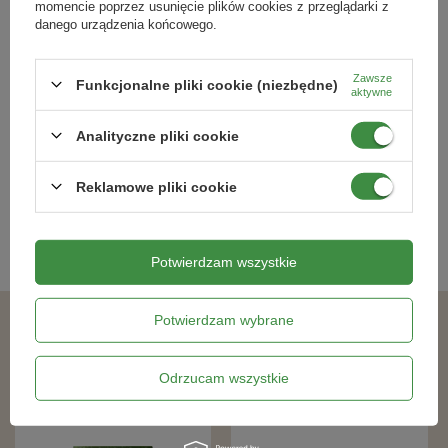
momencie poprzez usunięcie plików cookies z przeglądarki z
danego urządzenia końcowego.
Eko kompost nowej generacji – 25 l
Ziemia Uniwersalna Bez Torfu Terra
Zawsze
Funkcjonalne pliki cookie (niezbędne)
Kronen
Preta 20 l - Kronen
aktywne
29,69 zł
21,99 zł
Analityczne pliki cookie
Reklamowe pliki cookie
Kategorie powiązane
Podłoża ogrodnicze
,
Potwierdzam wszystkie
Potwierdzam wybrane
Podobne produkty
Odrzucam wszystkie
DOSTAWA 0 ZŁ