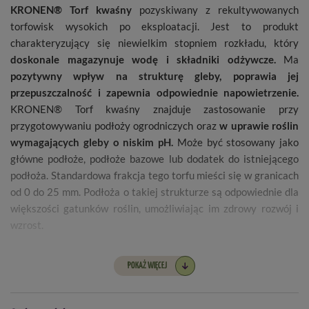
KRONEN® Torf kwaśny
pozyskiwany z rekultywowanych
torfowisk wysokich po eksploatacji. Jest to produkt
charakteryzujący się niewielkim stopniem rozkładu, który
doskonale magazynuje wodę i składniki odżywcze.
Ma
pozytywny wpływ na strukturę gleby, poprawia jej
przepuszczalność i zapewnia odpowiednie napowietrzenie.
KRONEN® Torf kwaśny znajduje zastosowanie przy
przygotowywaniu podłoży ogrodniczych oraz
w uprawie roślin
wymagających gleby o niskim pH.
Może być stosowany jako
główne podłoże, podłoże bazowe lub dodatek do istniejącego
podłoża. Standardowa frakcja tego torfu mieści się w granicach
od 0 do 25 mm. Podłoża o takiej strukturze są odpowiednie dla
większości gatunków roślin, umożliwiając im zdrowy rozwój i
wzrost.
POKAŻ WIĘCEJ
KRONEN® Torf kwaśny jest szczególnie polecany do:
Uprawy rododendronów i azalii, roślin wrzosowatych.