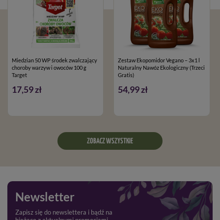
Miedzian 50 WP środek zwalczający
Zestaw Ekopomidor Vegano – 3x1 l
choroby warzyw i owoców 100 g
Naturalny Nawóz Ekologiczny (Trzeci
Target
Gratis)
17,59 zł
54,99 zł
ZOBACZ WSZYSTKIE
Newsletter
Zapisz się do newslettera i bądź na