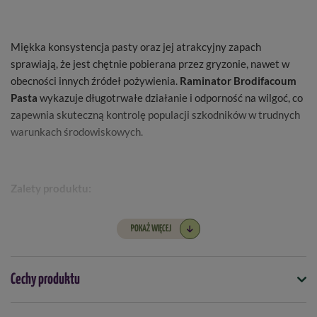
Miękka konsystencja pasty oraz jej atrakcyjny zapach
sprawiają, że jest chętnie pobierana przez gryzonie, nawet w
obecności innych źródeł pożywienia.
Raminator Brodifacoum
Pasta
wykazuje długotrwałe działanie i odporność na wilgoć, co
zapewnia skuteczną kontrolę populacji szkodników w trudnych
warunkach środowiskowych.
Zalety produktu:
- silne działanie już po jednym spożyciu
POKAŻ WIĘCEJ
- wysoka skuteczność w zwalczaniu myszy i szczurów
- przynęta atrakcyjna dla gryzoni
- gotowa do bezpośredniego użycia
Cechy produktu
- odpowiednia do stosowania w pomieszczeniach i wokół
budynków
Symbol