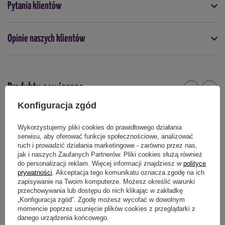
Pytania klientów
3830072311660
Zastosowanie:
Opinie naszych klientów
Do zwalczania gryzoni w miejscach takich jak piwnice, garaże,
Podmiot odpowiedzialny za ten produkt na terenie UE
Więcej
magazyny, budynki gospodarcze czy otoczenie posesji.
Pastę
należy umieszczać w miejscach
w miejscach, gdzie zauważono
ślady aktywności gryzonii.
Produkty powiązane
Konfiguracja zgód
Dawkowanie:
DOSTAWA 0 ZŁ
Wykorzystujemy pliki cookies do prawidłowego działania
- myszy domowych (Mus musculus):
w ilości od 20 do 25 g oz. 2
serwisu, aby oferować funkcje społecznościowe, analizować
do 3 przynęt rozmieszczonych w pobliżu gniazda lub wzdłuż
ruch i prowadzić działania marketingowe - zarówno przez nas,
ścieżek, na których się poruszają.
jak i naszych Zaufanych Partnerów. Pliki cookies służą również
do personalizacji reklam. Więcej informacji znajdziesz w
polityce
prywatności
. Akceptacja tego komunikatu oznacza zgodę na ich
-
dla szczurów śniadych (Rattus rattus) i szczurów wędrownych
zapisywanie na Twoim komputerze. Możesz określić warunki
(Rattus norvegicus):
to od 100 do 150 g na 10 m, w przypadku
przechowywania lub dostępu do nich klikając w zakładkę
silnego ataku na 5 m.
„Konfiguracja zgód”. Zgodę możesz wycofać w dowolnym
momencie poprzez usunięcie plików cookies z przeglądarki z
danego urządzenia końcowego.