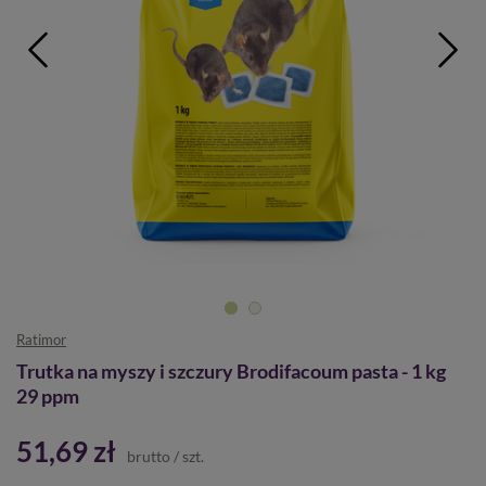
Ratimor
Trutka na myszy i szczury Brodifacoum pasta - 1 kg
29 ppm
51,69 zł
brutto
/
szt.