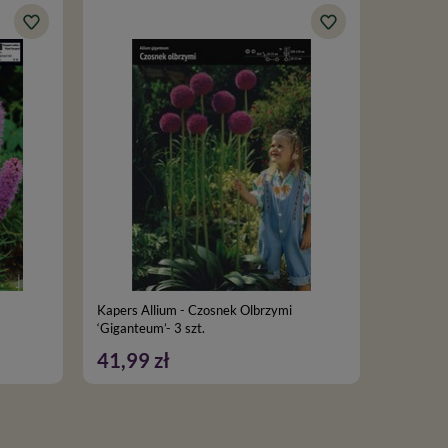
Kapers Allium - Czosnek Olbrzymi
Czosnek 
‘Giganteum’- 3 szt.
41,99 zł
21,99