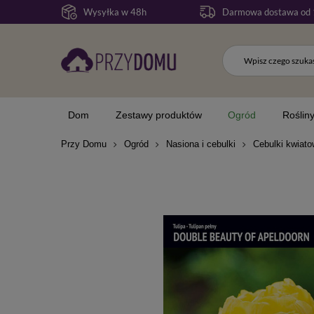
Wysyłka w 48h
Darmowa dostawa od 
Dom
Zestawy produktów
Ogród
Roślin
Przy Domu
Ogród
Nasiona i cebulki
Cebulki kwiat