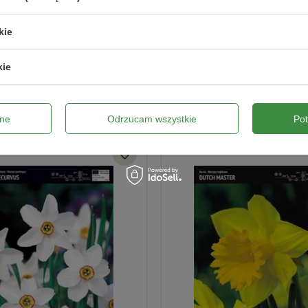
Wyślij opinię
kie
kie
ne
Odrzucam wszystkie
Po