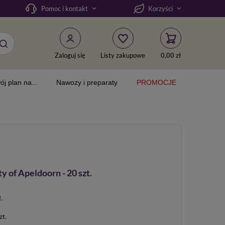
Pomoc i kontakt
Korzyści
Zaloguj się
Listy zakupowe
0,00 zł
ój plan na...
Nawozy i preparaty
PROMOCJE
 of Apeldoorn - 20 szt.
t.
zt.