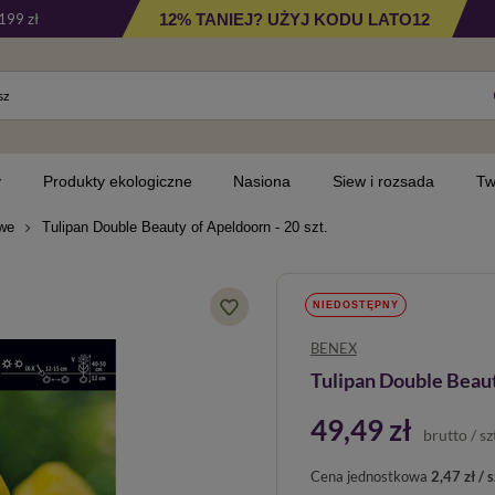
12% TANIEJ? UŻYJ KODU LATO12
199 zł
y
Produkty ekologiczne
Nasiona
Siew i rozsada
Tw
owe
Tulipan Double Beauty of Apeldoorn - 20 szt.
NIEDOSTĘPNY
BENEX
Tulipan Double Beauty
49,49 zł
brutto
/
sz
Cena jednostkowa
2,47 zł / s