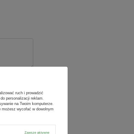
alizować ruch i prowadzić
do personalizacji reklam.
isywanie na Twoim komputerze.
odę możesz wycofać w dowolnym
Zawsze aktywne