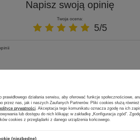
Napisz swoją opinię
Twoja ocena:
5/5
pinii
ne zdjęcie produktu:
o prawidłowego działania serwisu, aby oferować funkcje społecznościowe, an
o przez nas, jak i naszych Zaufanych Partnerów. Pliki cookies służą również 
polityce prywatności
. Akceptacja tego komunikatu oznacza zgodę na ich zap
howywania lub dostępu do nich klikając w zakładkę „Konfiguracja zgód”. Zg
ików cookies z przeglądarki z danego urządzenia końcowego.
ookie (niezbędne)