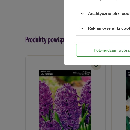
Analityczne pliki coo
Reklamowe pliki coo
Produkty powiązane
Potwierdzam wybra