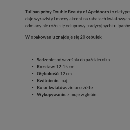
Tulipan pełny Double Beauty
of Apeldoorn
to nietypo
daje wyrazisty i mocny akcent na rabatach kwiatowych.
odmiany nie różni się od uprawy tradycyjnych tulipanó
W opakowaniu znajduje się 20 cebulek
Sadzenie:
od września do października
Rozstaw:
12-15 cm
Głębokość:
12 cm
Kwitnienie:
maj
Kolor kwiatów:
zielono-żółte
Wykopywanie:
zimuje w glebie