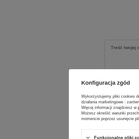
Treść twojej o
Konfiguracja zgód
Dodaj włas
Wykorzystujemy pliki cookies d
działania marketingowe - zarówn
Więcej informacji znajdziesz w
Twoje imię
Możesz określić warunki przec
momencie poprzez usunięcie pl
Twój email
Funkcjonalne pliki c