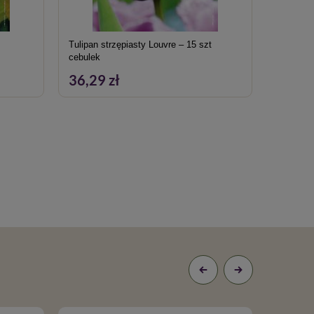
Tulipan strzępiasty Louvre – 15 szt
Funkia 'F
cebulek
36,29 zł
13,19