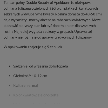
Tulipan pełny Double Beauty
of Apeldoorn
to nietypowa
odmiana tulipana o zielonych i żółtych płatkach kwiatowych
zebranych w dwubarwne kwiaty. Roślina dorasta do
40-50 cm
i
daje wyrazisty i mocny akcent na rabatach kwiatowych. Może
stanowić pierwszy plan lub być dopełnieniem dla wyższych
roślin. Najlepiej wygląda sadzony w grupach. Uprawa tej
odmiany nie różni się od uprawy tradycyjnych tulipanów.
W opakowaniu znajduje się 5 cebulek
Sadzenie:
od września do listopada
Głębokość:
10-12 cm
Kwitnienie:
maj
Kolor kwiatów:
zielono-żółte
Wykopywanie:
zimuje w glebie