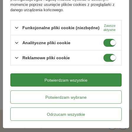
momencie poprzez usunięcie plików cookies z przeglądarki z
danego urządzenia końcowego.
Zawsze
Funkcjonalne pliki cookie (niezbędne)
aktywne
Analityczne pliki cookie
Tulipan Triumph Rose 5 szt. 11/12
Mieczyk Back Star 5 szt.
Reklamowe pliki cookie
9,99 zł
10,99 zł
Potwierdzam wszystkie
Kategorie powiązane
Potwierdzam wybrane
Cebulki kwiatowe
,
Odrzucam wszystkie
Podobne produkty