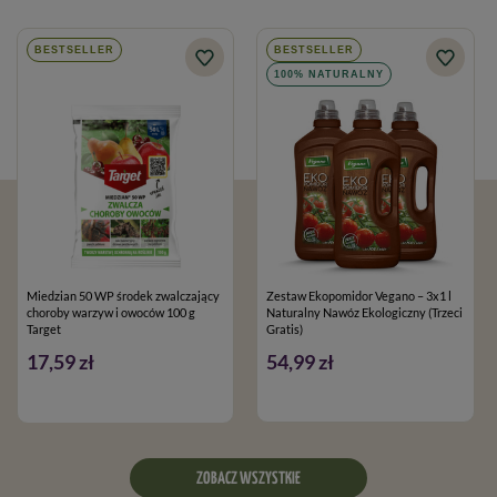
BESTSELLER
BESTSELLER
100% NATURALNY
Miedzian 50 WP środek zwalczający
Zestaw Ekopomidor Vegano – 3x1 l
choroby warzyw i owoców 100 g
Naturalny Nawóz Ekologiczny (Trzeci
Target
Gratis)
17,59 zł
54,99 zł
ZOBACZ WSZYSTKIE