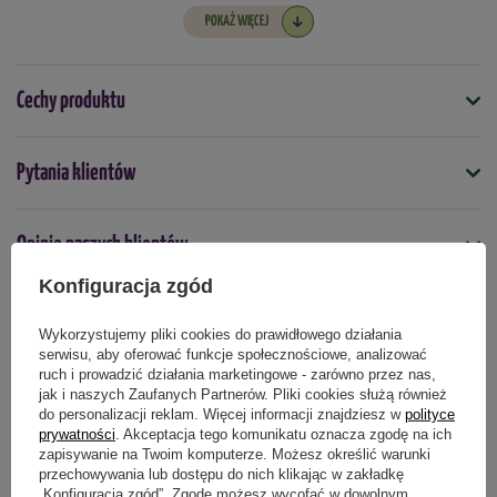
POKAŻ WIĘCEJ
Cechy produktu
Symbol
Pytania klientów
5903772179217
Termin sadzenia
Opinie naszych klientów
jesień
Konfiguracja zgód
Wykorzystujemy pliki cookies do prawidłowego działania
Produkty powiązane
serwisu, aby oferować funkcje społecznościowe, analizować
ruch i prowadzić działania marketingowe - zarówno przez nas,
jak i naszych Zaufanych Partnerów. Pliki cookies służą również
do personalizacji reklam. Więcej informacji znajdziesz w
polityce
prywatności
. Akceptacja tego komunikatu oznacza zgodę na ich
zapisywanie na Twoim komputerze. Możesz określić warunki
przechowywania lub dostępu do nich klikając w zakładkę
„Konfiguracja zgód”. Zgodę możesz wycofać w dowolnym