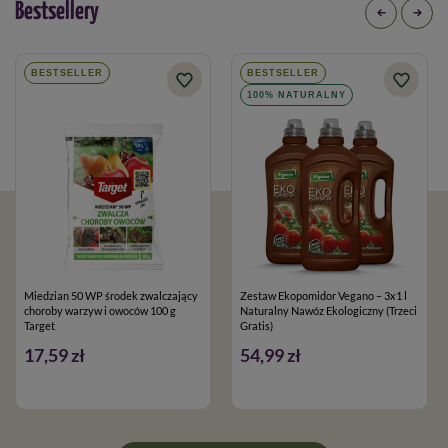
Bestsellery
BESTSELLER
BESTSELLER
100% NATURALNY
Miedzian 50 WP środek zwalczający
Zestaw Ekopomidor Vegano – 3x1 l
choroby warzyw i owoców 100 g
Naturalny Nawóz Ekologiczny (Trzeci
Target
Gratis)
17,59 zł
54,99 zł