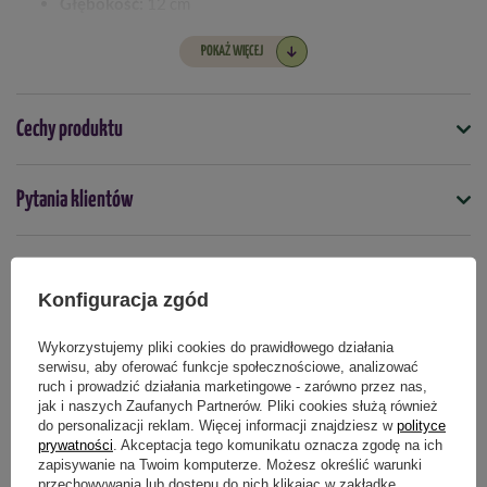
Głębokość:
12 cm
Kwitnienie:
od kwietnia do maja
POKAŻ WIĘCEJ
Kolor kwiatów:
rożne kolory
Wykopywanie:
zimuje w glebie, mrozoodporna
Cechy produktu
Symbol
Pytania klientów
5903772170009
Termin sadzenia
Opinie naszych klientów
jesień
Konfiguracja zgód
Wykorzystujemy pliki cookies do prawidłowego działania
serwisu, aby oferować funkcje społecznościowe, analizować
Produkty powiązane
ruch i prowadzić działania marketingowe - zarówno przez nas,
jak i naszych Zaufanych Partnerów. Pliki cookies służą również
do personalizacji reklam. Więcej informacji znajdziesz w
polityce
prywatności
. Akceptacja tego komunikatu oznacza zgodę na ich
zapisywanie na Twoim komputerze. Możesz określić warunki
przechowywania lub dostępu do nich klikając w zakładkę