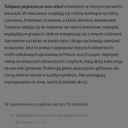
Tulipany pojedyncze mix cebul
o kwiatach w różnych barwach i
kolorach. W mieszance znajdują się rośliny kwitnące na żółto,
czerwono, fioletowo, kremowo, a także odmiany dwubarwne.
Tulipany nadają się do sadzenia na rabaty kwiatowe, najlepiej
wyglądają w grupach i dobrze komponują się z innymi roślinami.
Uprawiane są także na kwiat cięty i długo zachowują świeżość
w wazonie. Jest to jedna z najpopularniejszych wiosennych
roślin cebulowych uprawiana w Polsce oraz Europie. Najlepiej
rosną na miejscach słonecznych i ciepłych, mają dużą tolerancję
na warunki glebowe. Preferują gleby piaszczysto-gliniaste ale
rosną dobrze niemal w każdym podłożu. Nie wymagają
wykopywania na zimę, warto je jednak okryć.
W opakowaniu znajduje się mix 15 cebulek.
Sadzenie:
od września do października
Rozstaw:
12 cm