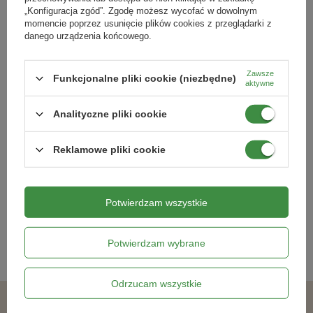
„Konfiguracja zgód”. Zgodę możesz wycofać w dowolnym
momencie poprzez usunięcie plików cookies z przeglądarki z
danego urządzenia końcowego.
Zawsze
Funkcjonalne pliki cookie (niezbędne)
aktywne
Analityczne pliki cookie
Narcyz Rip Van Winkle - 15 szt
Kanna Angel Martin - 1 szt.
cebulek
Reklamowe pliki cookie
28,59 zł
14,29 zł
Potwierdzam wszystkie
Kategorie powiązane
Potwierdzam wybrane
Cebulki kwiatowe
,
Odrzucam wszystkie