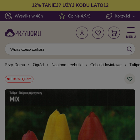
12% TANIEJ? UŻYJ KODU LATO12
Wysyłka w 48h
Opinie 4.9/5
Korzyści
Przy Domu
Ogród
Nasiona i cebulki
Cebulki kwiatowe
Tulip
NIEDOSTĘPNY