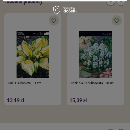
Podobne produkty
Funkia 'Albopicta' – 1 szt.
Puszkinia Cebulicowata - 20 szt.
13,19 zł
15,39 zł