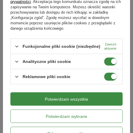
prywatności
. Akceptacja tego komunikatu oznacza zgodę na ich
zapisywanie na Twoim komputerze. Możesz określić warunki
przechowywania lub dostępu do nich klikając w zakładkę
„Konfiguracja zgód”. Zgodę możesz wycofać w dowolnym
momencie poprzez usunięcie plików cookies z przeglądarki z
danego urządzenia końcowego.
Zawsze
Funkcjonalne pliki cookie (niezbędne)
aktywne
Analityczne pliki cookie
Nawóz dolistny do iglaków – 5 l
Nawóz Jesienny Do Kwaśnolubnych
Reklamowe pliki cookie
Pinivit
1 kg - Inco
87,99 zł
27,49 zł
Potwierdzam wszystkie
Kategorie powiązane
Potwierdzam wybrane
Nawozy dla roślin
,
Zdrowy trawnik po zimie
,