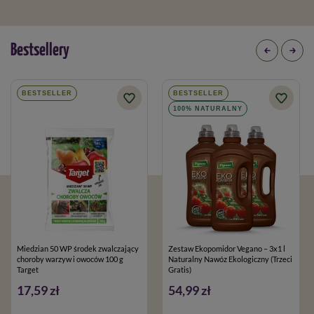
Bestsellery
BESTSELLER
BESTSELLER
100% NATURALNY
Miedzian 50 WP środek zwalczający
Zestaw Ekopomidor Vegano – 3x1 l
choroby warzyw i owoców 100 g
Naturalny Nawóz Ekologiczny (Trzeci
Target
Gratis)
17,59 zł
54,99 zł