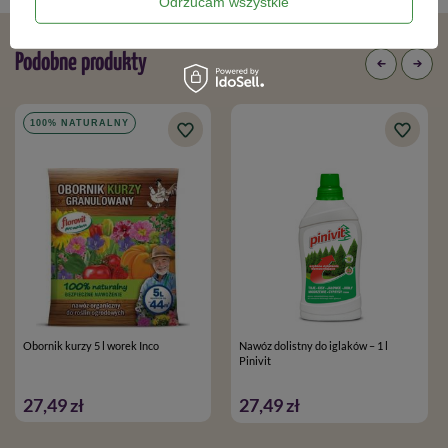
Odrzucam wszystkie
Podobne produkty
100% NATURALNY
Obornik kurzy 5 l worek Inco
Nawóz dolistny do iglaków – 1 l
Pinivit
27,49 zł
27,49 zł