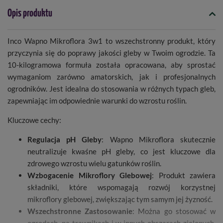
Opis produktu
Inco Wapno Mikroflora 3w1 to wszechstronny produkt, który
przyczynia się do poprawy jakości gleby w Twoim ogrodzie. Ta
10-kilogramowa formuła została opracowana, aby sprostać
wymaganiom zarówno amatorskich, jak i profesjonalnych
ogrodników. Jest idealna do stosowania w różnych typach gleb,
zapewniając im odpowiednie warunki do wzrostu roślin.
Kluczowe cechy:
Regulacja pH Gleby
: Wapno Mikroflora skutecznie
neutralizuje kwaśne pH gleby, co jest kluczowe dla
zdrowego wzrostu wielu gatunków roślin.
Wzbogacenie Mikroflory Glebowej
: Produkt zawiera
składniki, które wspomagają rozwój korzystnej
mikroflory glebowej, zwiększając tym samym jej żyzność.
Wszechstronne Zastosowanie
: Można go stosować w
ogrodach, na trawnikach i w innych obszarach zielonych,