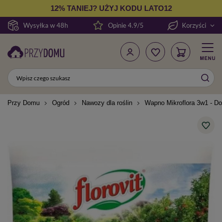
12% TANIEJ? UŻYJ KODU LATO12
Wysyłka w 48h
Opinie 4.9/5
Korzyści
Przy Domu
Ogród
Nawozy dla roślin
Wapno Mikroflora 3w1 - Do