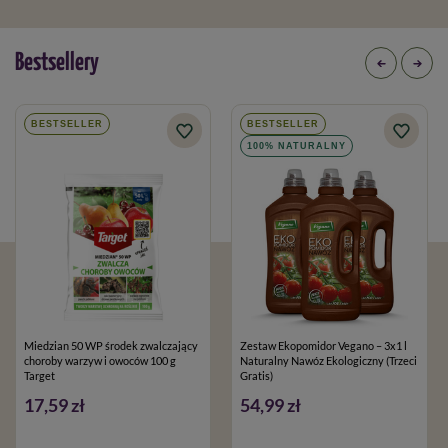
Bestsellery
BESTSELLER
BESTSELLER
100% NATURALNY
Miedzian 50 WP środek zwalczający
Zestaw Ekopomidor Vegano – 3x1 l
choroby warzyw i owoców 100 g
Naturalny Nawóz Ekologiczny (Trzeci
Target
Gratis)
17,59 zł
54,99 zł