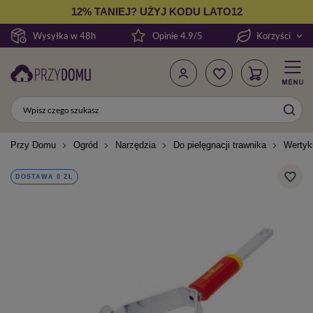
12% TANIEJ? UŻYJ KODU LATO12
Wysyłka w 48h
Opinie 4.9/5
Korzyści
Przy Domu
Ogród
Narzędzia
Do pielęgnacji trawnika
Wertyk
DOSTAWA 0 ZŁ