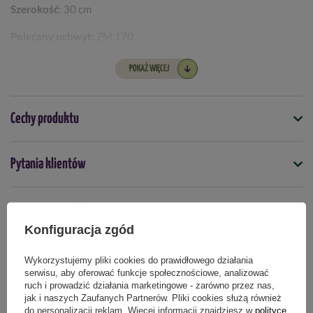
Szerokość
: 30 cm
Polecany uchwyt:
ZM 170
POKAŻ WIĘCEJ
Cechy produktu
Symbol
Pytania klientów
4008423878028
Opinie naszych klientów
Konfiguracja zgód
Wykorzystujemy pliki cookies do prawidłowego działania
serwisu, aby oferować funkcje społecznościowe, analizować
Produkty powiązane
ruch i prowadzić działania marketingowe - zarówno przez nas,
jak i naszych Zaufanych Partnerów. Pliki cookies służą również
do personalizacji reklam. Więcej informacji znajdziesz w
polityce