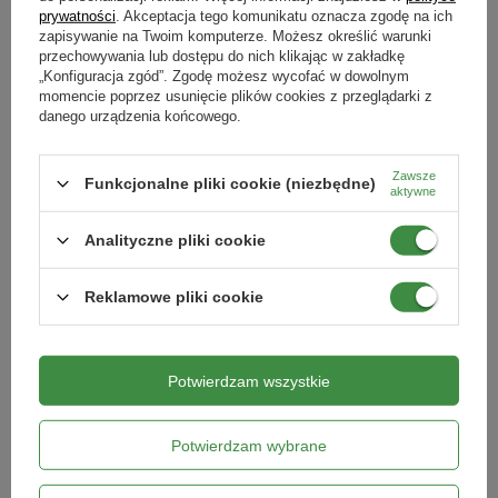
DOSTAWA 0 ZŁ
prywatności
. Akceptacja tego komunikatu oznacza zgodę na ich
zapisywanie na Twoim komputerze. Możesz określić warunki
przechowywania lub dostępu do nich klikając w zakładkę
„Konfiguracja zgód”. Zgodę możesz wycofać w dowolnym
momencie poprzez usunięcie plików cookies z przeglądarki z
danego urządzenia końcowego.
Zawsze
Funkcjonalne pliki cookie (niezbędne)
aktywne
Analityczne pliki cookie
Siewnik Do Traw i Nawozów WE
Grabie 35 cm
330
Reklamowe pliki cookie
252,99 zł
120,99 zł
Potwierdzam wszystkie
Kategorie powiązane
Potwierdzam wybrane
Do pielęgnacji trawnika
,