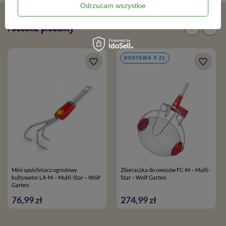
Odrzucam wszystkie
Podobne produkty
DOSTAWA 0 ZŁ
Mini spulchniacz ogrodowy
Zbieraczka do owoców FC-M – Multi-
kultywator LA-M – Multi-Star – Wolf
Star – Wolf Garten
Garten
76,99 zł
274,99 zł