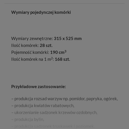
Wymiary pojedynczej komórki
Wymiary zewnętrzne:
315 x 525 mm
Ilość komórek:
28 szt.
3
Pojemność komórki:
190 cm
2
Ilość komórek na 1 m
:
168 szt.
Przykładowe zastosowanie:
– produkcja rozsad warzyw np. pomidor, papryka, ogórek,
– produkcja kwiatów rabatowych,
– ukorzenianie sadzonek krzewów ozdobnych,
– produkcja bylin,
– produkcja sadzonek truskawek i poziomek.