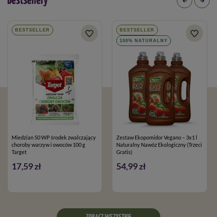
Bestsellery
BESTSELLER
BESTSELLER
100% NATURALNY
Miedzian 50 WP środek zwalczający
Zestaw Ekopomidor Vegano – 3x1 l
choroby warzyw i owoców 100 g
Naturalny Nawóz Ekologiczny (Trzeci
Target
Gratis)
17,59 zł
54,99 zł