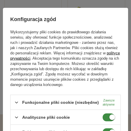
Konfiguracja zgód
Wykorzystujemy pliki cookies do prawidłowego działania
serwisu, aby oferować funkcje społecznościowe, analizować
ruch i prowadzić działania marketingowe - zarówno przez nas,
jak i naszych Zaufanych Partnerów. Pliki cookies służą również
Wielodoniczka WD 32x32x45/104
Miniszklarenka MS 38x38x45/36 kw.
do personalizacji reklam. Więcej informacji znajdziesz w
polityce
kw.
prywatności
. Akceptacja tego komunikatu oznacza zgodę na ich
zapisywanie na Twoim komputerze. Możesz określić warunki
10,99 zł
24,19 zł
przechowywania lub dostępu do nich klikając w zakładkę
„Konfiguracja zgód”. Zgodę możesz wycofać w dowolnym
momencie poprzez usunięcie plików cookies z przeglądarki z
danego urządzenia końcowego.
Kategorie powiązane
Zawsze
Funkcjonalne pliki cookie (niezbędne)
Wielodoniczki
,
aktywne
Analityczne pliki cookie
Podobne produkty