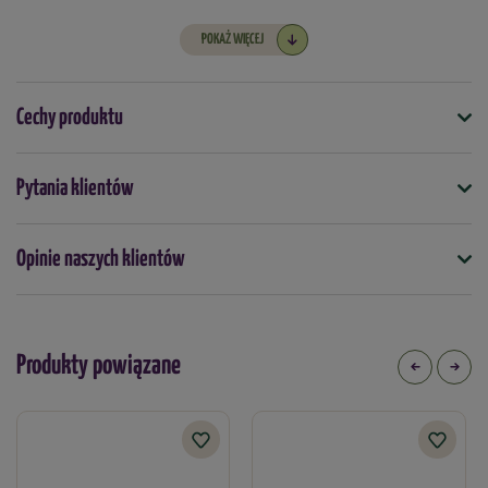
POKAŻ WIĘCEJ
Cechy produktu
Symbol
Pytania klientów
5908311732014
Opinie naszych klientów
Podmiot odpowiedzialny za ten produkt na terenie UE
Więcej
Produkty powiązane