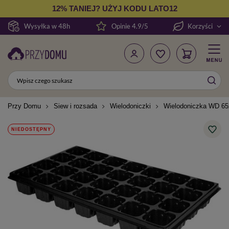
12% TANIEJ? UŻYJ KODU LATO12
Wysyłka w 48h
Opinie 4.9/5
Korzyści
Przy Domu
Siew i rozsada
Wielodoniczki
Wielodoniczka WD 65
NIEDOSTĘPNY