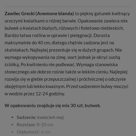
Zawilec Grecki (Anemone blanda)
to piękny gatunek kwitnący
uroczymi kwiatkami o różnej barwie. Opakowanie zawiera mix
bulwek o kwiatach białych, różowych i fioletowo niebieskich.
Bardzo łatwa roślina w uprawie i pielęgnacji. Dorasta
maksymalnie do 40 cm, dlatego chętnie sadzona jest na
skalniakach. Najlepiej prezentuje się w dużych grupach. Nie
wymaga wykopywania na zimę, wart jednak je okryć suchą
ściółką. Po kwitnieniu nie podlewać. Wymaga stanowiska
słonecznego ale dobrze rośnie także w lekkim cieniu. Najlepiej
rozwija się w glebie przepuszczalnej i próchnicznej o odczynie
obojętnym lub lekko kwaśnym. Przed sadzeniem bulwy moczyć
w wodzie przez 12-24 godziny.
W opakowaniu znajduje się mix 30 szt. bulwek.
Sadzenie:
kwiecień-maj
Rozstaw:
8-10 cm
Głębokość:
6 cm