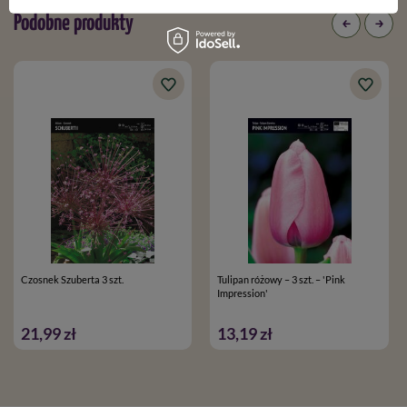
Podobne produkty
Czosnek Szuberta 3 szt.
Tulipan różowy – 3 szt. – 'Pink
Impression'
21,99 zł
13,19 zł