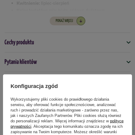
Kwitnienie:
lipiec-sierpień
Kolor kwiatów:
min: białe, różowe, fioletowe
Wykopywanie:
zimuje w glebie, okryć na zimę
POKAŻ WIĘCEJ
Cechy produktu
Symbol
Pytania klientów
5903772170559
Termin sadzenia
Opinie naszych klientów
wiosna
Konfiguracja zgód
Wykorzystujemy pliki cookies do prawidłowego działania
serwisu, aby oferować funkcje społecznościowe, analizować
Produkty powiązane
ruch i prowadzić działania marketingowe - zarówno przez nas,
jak i naszych Zaufanych Partnerów. Pliki cookies służą również
do personalizacji reklam. Więcej informacji znajdziesz w
polityce
prywatności
. Akceptacja tego komunikatu oznacza zgodę na ich
zapisywanie na Twoim komputerze. Możesz określić warunki