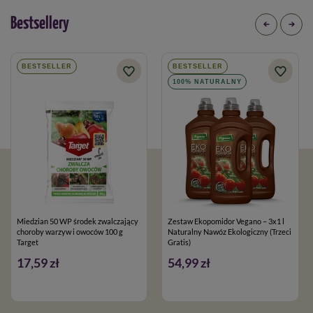
Bestsellery
BESTSELLER
BESTSELLER
100% NATURALNY
Miedzian 50 WP środek zwalczający
Zestaw Ekopomidor Vegano – 3x1 l
choroby warzyw i owoców 100 g
Naturalny Nawóz Ekologiczny (Trzeci
Target
Gratis)
17,59 zł
54,99 zł