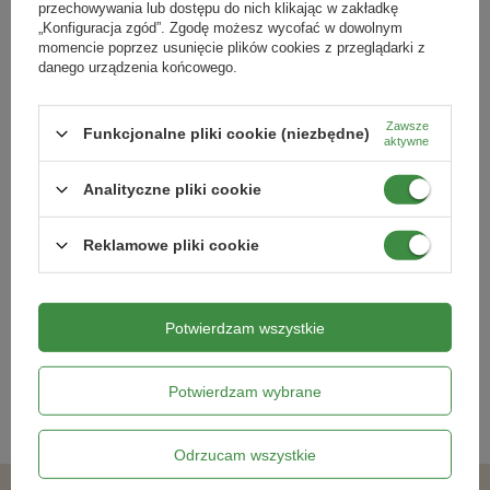
przechowywania lub dostępu do nich klikając w zakładkę
„Konfiguracja zgód”. Zgodę możesz wycofać w dowolnym
momencie poprzez usunięcie plików cookies z przeglądarki z
danego urządzenia końcowego.
Zawsze
Funkcjonalne pliki cookie (niezbędne)
aktywne
Analityczne pliki cookie
Cebulica syberyjska 30 cebulek
Dalia Lilac Time - 1 szt.
Reklamowe pliki cookie
24,19 zł
19,79 zł
Potwierdzam wszystkie
Kategorie powiązane
Potwierdzam wybrane
Cebulki kwiatowe
,
Odrzucam wszystkie