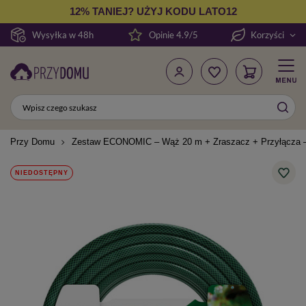
12% TANIEJ? UŻYJ KODU LATO12
Wysyłka w 48h
Opinie 4.9/5
Korzyści
Przy Domu
Zestaw ECONOMIC – Wąż 20 m + Zraszacz + Przyłącza – 
NIEDOSTĘPNY