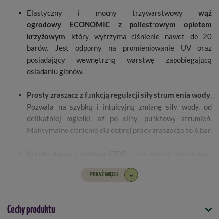
Elastyczny i mocny trzywarstwowy
wąż
ogrodowy
ECONOMIC
z poliestrowym oplotem
krzyżowym
, który wytrzyma ciśnienie nawet do 20
barów. Jest odporny na promieniowanie UV oraz
posiadający wewnętrzną warstwę zapobiegającą
osiadaniu glonów.
Prosty zraszacz z funkcją regulacji siły strumienia wody
.
Pozwala na szybką i intuicyjną zmianę siły wody, od
delikatniej mgiełki, aż po silny, punktowy strumień.
Maksymalne ciśnienie dla dobrej pracy zraszacza to 6 bar.
Szybkozłącze z funkcją STOP
, które należy zamocować
do węża za pomocą wygodnej nakręcanej nasadki. Ta
POKAŻ WIĘCEJ
część pozwala na szybkie wpięcie i wypięcie zraszacza do
węża. Funkcja STOP nie pozwala na przepływanie wody
kiedy nie ma podłączonego zraszacza. Element ten został
Cechy produktu
wykonany z wysokiej jakości stali nierdzewnej oraz