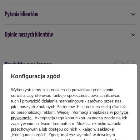
tworzywa sztucznego.
Symbol
Pytania klientów
5901828850073
Szybkozłącze przelotowe
, czyli element, za pomocą
którego montuje się węża do przyłącza na kranie
ogrodowym. Pozwala na szybkie podłączenie ale też
Opinie naszych klientów
Podmiot odpowiedzialny za ten produkt na terenie UE
Więcej
odłączenie węża od kranu, bez odkręcania gwintu. Część
ta wykonana została wysokiej jakości tworzywa.
Przyłącze z gwintem wewnętrznym
służącym z jednej
Produkty powiązane
strony do nakręcenia na kran ogrodowy, a z drugiej do
Konfiguracja zgód
podłączenia szybkozłączki przelotowej przy wężu
DOSTAWA 0 ZŁ
ogrodowym. Wykonane z wytrzymałego tworzywa
W PROMOCJI
Wykorzystujemy pliki cookies do prawidłowego działania
sztucznego.
serwisu, aby oferować funkcje społecznościowe, analizować
ruch i prowadzić działania marketingowe - zarówno przez nas,
Techniczne parametry elementów w zestawie:
jak i naszych Zaufanych Partnerów. Pliki cookies służą również
do personalizacji reklam. Więcej informacji znajdziesz w
polityce
prywatności
. Akceptacja tego komunikatu oznacza zgodę na ich
wąż ogrodowy ECONOMIC (kod producenta: 10-001)
zapisywanie na Twoim komputerze. Możesz określić warunki
ilość warstw: 3
przechowywania lub dostępu do nich klikając w zakładkę
„Konfiguracja zgód”. Zgodę możesz wycofać w dowolnym
poliestrowy oplot krzyżowy