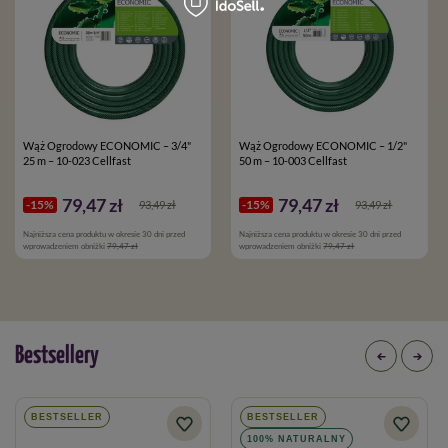
Wąż Ogrodowy ECONOMIC – 3/4"
Wąż Ogrodowy ECONOMIC – 1/2"
25 m – 10-023 Cellfast
50 m – 10-003 Cellfast
79,47 zł
79,47 zł
-15%
-15%
93,49 zł
93,49 zł
Najniższa cena produktu w okresie 30 dni przed
Najniższa cena produktu w okresie 30 dni przed
wprowadzeniem obniżki
79,47 zł
wprowadzeniem obniżki
79,47 zł
Bestsellery
BESTSELLER
BESTSELLER
100% NATURALNY