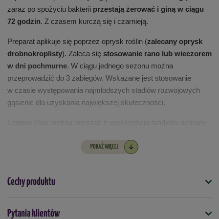
zaraz po spożyciu bakterii
przestają żerować i giną w ciągu
72 godzin
. Z czasem kurczą się i czarnieją.
Preparat aplikuje się poprzez oprysk roślin (
zalecany oprysk
drobnokroplisty
). Zaleca się
stosowanie rano lub wieczorem
w dni pochmurne
. W ciągu jednego sezonu można
przeprowadzić do 3 zabiegów. Wskazane jest stosowanie
w czasie występowania najmłodszych stadiów rozwojowych
gąsienic dla uzyskania największej skuteczności.
Lepinox Plus można mieszać z większością środków ochrony
roślin oraz niektórymi nawozami dolistnymi.
POKAŻ WIĘCEJ
Substancja czynna:
Cechy produktu
Bacillus thuringiensis subsp. kurstaki, szczep EG 2348
(związek mikrobiologiczny) - 150 g/kg (15%).
Symbol
Pytania klientów
5904826822349