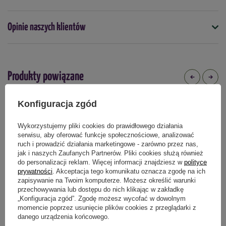
Opinie naszych klientów
Stosować od kwietnia do października.
Podmiot odpowiedzialny za ten produkt na terenie UE
Więcej
Stosowanie
Produkty powiązane
Problem
Roślina
Dawkowanie
Konfiguracja zgód
100% NATURALNY
Wykorzystujemy pliki cookies do prawidłowego działania
Ćma bukszpanowa
Bukszpan
10g na 5 litrów
serwisu, aby oferować funkcje społecznościowe, analizować
ruch i prowadzić działania marketingowe - zarówno przez nas,
wody (na około
jak i naszych Zaufanych Partnerów. Pliki cookies służą również
100m2).
do personalizacji reklam. Więcej informacji znajdziesz w
polityce
prywatności
. Akceptacja tego komunikatu oznacza zgodę na ich
zapisywanie na Twoim komputerze. Możesz określić warunki
Zwójka krzyżóweczka
Winorośl
10g na 5 litrów
przechowywania lub dostępu do nich klikając w zakładkę
„Konfiguracja zgód”. Zgodę możesz wycofać w dowolnym
wody (na około
momencie poprzez usunięcie plików cookies z przeglądarki z
100m2).
danego urządzenia końcowego.
Zestaw P-drakol 20 g + Nawóz do
Lecicrop na choroby warzyw i