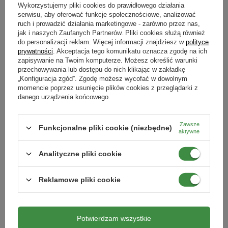
Forma
do upraw ekologicznych - poprawia jakość i zasobność gleby.
Wykorzystujemy pliki cookies do prawidłowego działania
granulki
serwisu, aby oferować funkcje społecznościowe, analizować
Zawiera wiele składników mineralnych, które w sposób
Produkty powiązane
ruch i prowadzić działania marketingowe - zarówno przez nas,
naturalny występują w środowisku. Stosując mączkę bazaltową
Typ nawozu
jak i naszych Zaufanych Partnerów. Pliki cookies służą również
dostarcza się roślinom m.in.: manganu, indu, cynku, boru, fluoru
do personalizacji reklam. Więcej informacji znajdziesz w
polityce
mineralny
prywatności
. Akceptacja tego komunikatu oznacza zgodę na ich
czy molibdenu. Tak bogatego składu mikroskładników nie
zapisywanie na Twoim komputerze. Możesz określić warunki
oferuje żaden nawóz chemiczny.
przechowywania lub dostępu do nich klikając w zakładkę
„Konfiguracja zgód”. Zgodę możesz wycofać w dowolnym
Mączka nie jest bezpośrednim nawozem, zawiera głównie
momencie poprzez usunięcie plików cookies z przeglądarki z
mikroelementy niezbędne roślinom do prawidłowego
danego urządzenia końcowego.
wzrostu i rozwoju.
Jej składniki uwalniane są stopniowo i wolno
rozprowadzane w glebie, dzięki czemu rośliny w czasie okresu
Zawsze
Funkcjonalne pliki cookie (niezbędne)
aktywne
wegetacji mają stały dostęp do nawozu i nie wykazują
niedoborów.
Analityczne pliki cookie
Zalety stosowania mączki bazaltowej
Nawóz do roślin kwitnących z
Nawóz do roślin kwitnących z dużą
potasem – surfinii, pelargonii,
zawartością potasu Vegano Flower
Reklamowe pliki cookie
begonii, fuksji - 1000 ml Flower
Power 2 x 1000 ml
Brak możliwości przenawożenia
- mączka bazaltowa jest
Power Vegano
21,99 zł
38,49 zł
w 100% bezpieczna dla roślin i środowiska.
Poprawa właściwości wodnych w glebie
- jej obecność
Potwierdzam wszystkie
pozwala na lepsze akumulowanie wody w warstwie