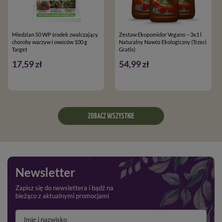
Miedzian 50 WP środek zwalczający
Zestaw Ekopomidor Vegano – 3x1 l
choroby warzyw i owoców 100 g
Naturalny Nawóz Ekologiczny (Trzeci
Target
Gratis)
17,59 zł
54,99 zł
ZOBACZ WSZYSTKIE
Newsletter
Zapisz się do newslettera i bądź na
bieżąco z aktualnymi promocjami