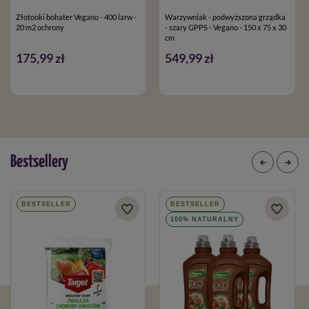
Złotooki bohater Vegano - 400 larw -
Warzywniak - podwyższona grządka
20 m2 ochrony
- szary GPPS - Vegano - 150 x 75 x 30
cm
175,99 zł
549,99 zł
Bestsellery
BESTSELLER
BESTSELLER
100% NATURALNY