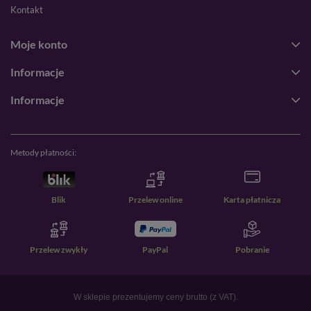
Kontakt
Moje konto
Informacje
Informacje
Metody płatności:
Blik
Przelew online
Karta płatnicza
Przelew zwykły
PayPal
Pobranie
W sklepie prezentujemy ceny brutto (z VAT).