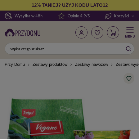
12% TANIEJ? UŻYJ KODU LATO12
Wysyłka w 48h
Opinie 4.9/5
Korzyści
Przy Domu
Zestawy produktów
Zestawy nawozów
Zestaw: wys