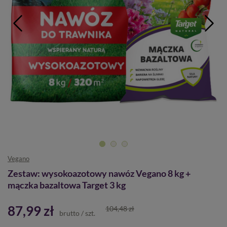
Vegano
Zestaw: wysokoazotowy nawóz Vegano 8 kg +
mączka bazaltowa Target 3 kg
87,99 zł
104,48 zł
brutto
/
szt.