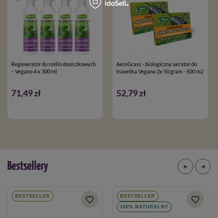
Regenerator do roślin doniczkowych
AeroGrass - biologiczny aerator do
– Vegano 4 x 300 ml
trawnika Vegano 2x 50 gram - 500 m2
71,49 zł
52,79 zł
Bestsellery
BESTSELLER
BESTSELLER
100% NATURALNY