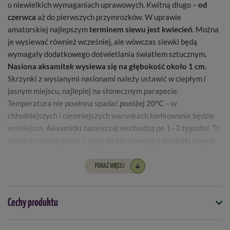
o niewielkich wymaganiach uprawowych. Kwitną długo –
od
czerwca
aż do pierwszych przymrozków. W uprawie
amatorskiej najlepszym
terminem siewu jest kwiecień
. Można
je wysiewać również wcześniej, ale wówczas siewki będą
wymagały dodatkowego doświetlania światłem sztucznym
.
Nasiona aksamitek wysiewa się na głębokość około 1 cm.
Skrzynki z wysianymi nasionami należy ustawić w ciepłym i
jasnym miejscu, najlepiej na słonecznym parapecie.
Temperatura nie powinna spadać
poniżej 20°C
– w
chłodniejszych i ciemniejszych warunkach kiełkowanie będzie
wolniejsze.
Aksamitki zazwyczaj wschodzą po 1–2 tygodni.
To
świetne rośliny znane z tego, że
odstraszają szkodniki innych
roślin.
Ma
działanie odstraszające
- wydzielają substancje zapachowe,
POKAŻ WIĘCEJ
które odstraszają mszyce i niektóre nicienie glebowe.
Przyciąga
owady pożyteczne
: kwitnące aksamitki mogą wabić
naturalnych wrogów mszyc, np. biedronki i złotooki, które żywią
Cechy produktu
się mszycami oraz
poprawiają zdrowie gleby
i
wspomagają
sąsiadujące rośliny.
Aksamitki należy siać na rozsadę
od marca
Symbol