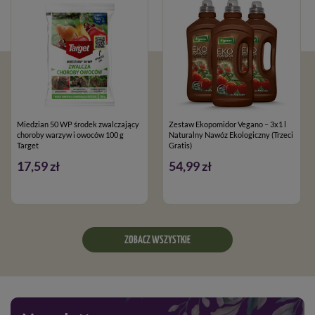
Miedzian 50 WP środek zwalczający
Zestaw Ekopomidor Vegano – 3x1 l
choroby warzyw i owoców 100 g
Naturalny Nawóz Ekologiczny (Trzeci
Target
Gratis)
17,59 zł
54,99 zł
ZOBACZ WSZYSTKIE