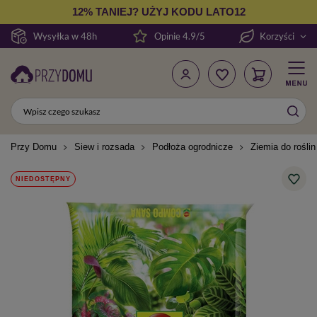
12% TANIEJ? UŻYJ KODU LATO12
Wysyłka w 48h
Opinie 4.9/5
Korzyści
Przy Domu
Siew i rozsada
Podłoża ogrodnicze
Ziemia do rośli
NIEDOSTĘPNY