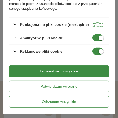
momencie poprzez usunięcie plików cookies z przeglądarki z
torf
danego urządzenia końcowego.
wulkaniczny perlit
aktywator korzeni
Zawsze
Podłoże uniwersalne -10L Compo
Ziemia do kaktusów -5L Compo
Funkcjonalne pliki cookie (niezbędne)
nawozy
aktywne
Opakowanie:
10L
Analityczne pliki cookie
27,49 zł
25,29 zł
Reklamowe pliki cookie
Kategorie powiązane
Podłoża ogrodnicze
,
Potwierdzam wszystkie
Potwierdzam wybrane
Podobne produkty
Odrzucam wszystkie