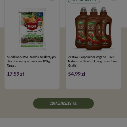
100% NATURALNY
Miedzian 50 WP środek zwalczający
Zestaw Ekopomidor Vegano – 3x1 l
choroby warzyw i owoców 100 g
Naturalny Nawóz Ekologiczny (Trzeci
Target
Gratis)
17,59 zł
54,99 zł
ZOBACZ WSZYSTKIE