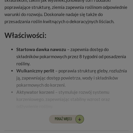
składnikom, takim jak wyselekcjonowany torf i dodatki
poprawiające strukturę, ziemia zapewnia roślinom odpowiednie
warunki do rozwoju. Doskonale nadaje się także do
przesadzania roślin kwitnących o dekoracyjnych liściach.
Właściwości:
Startowa dawka nawozu
– zapewnia dostęp do
składników pokarmowych przez 8 tygodni od posadzenia
rośliny.
Wulkaniczny perlit
– poprawia strukturę gleby, rozluźnia
ją, zapewniając dostęp powietrza, wody i składników
pokarmowych do korzeni.
Aktywator korzeni
– stymuluje rozwój systemu
korzeniowego, zapewniając stabilny wzrost oraz
odżywienie rośliny.
Idealne dla roślin zielonych, palm i ozdobnych
–
POKAŻ WIĘCEJ
wspomaga prawidłowy rozwój roślin w warunkach
domowych, balkonowych i tarasowych.