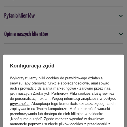
Symbol
Pytania klientów
5907632720045
Opinie naszych klientów
Podmiot odpowiedzialny za ten produkt na terenie UE
Więcej
Produkty powiązane
Konfiguracja zgód
Wykorzystujemy pliki cookies do prawidłowego działania
RABAT OD 2 SZT.
serwisu, aby oferować funkcje społecznościowe, analizować
ruch i prowadzić działania marketingowe - zarówno przez nas,
jak i naszych Zaufanych Partnerów. Pliki cookies służą również
do personalizacji reklam. Więcej informacji znajdziesz w
polityce
prywatności
. Akceptacja tego komunikatu oznacza zgodę na ich
zapisywanie na Twoim komputerze. Możesz określić warunki
przechowywania lub dostępu do nich klikając w zakładkę
„Konfiguracja zgód”. Zgodę możesz wycofać w dowolnym
momencie poprzez usunięcie plików cookies z przeglądarki z