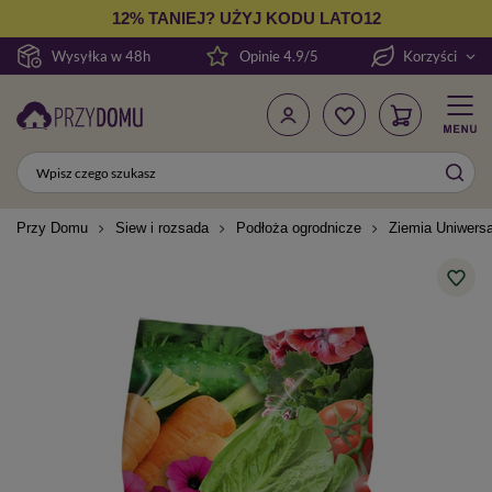
12% TANIEJ? UŻYJ KODU LATO12
Wysyłka w 48h
Opinie 4.9/5
Korzyści
Przy Domu
Siew i rozsada
Podłoża ogrodnicze
Ziemia Uniwersa