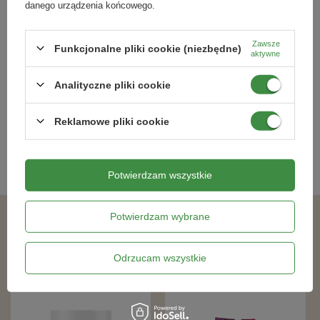
danego urządzenia końcowego.
Podłoże Do Roślin Zielonych 5 l
Wapno w płynie - saletra wapniowa
Zawsze
Funkcjonalne pliki cookie (niezbędne)
1 l
aktywne
7,69 zł
21,99 zł
Analityczne pliki cookie
Reklamowe pliki cookie
Kategorie powiązane
Podłoża ogrodnicze
,
Potwierdzam wszystkie
Potwierdzam wybrane
Podobne produkty
Odrzucam wszystkie
RABAT OD 2 SZT.