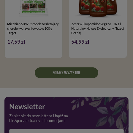
Miedzian 50 WP środek zwalczający
Zestaw Ekopomidor Vegano – 3x1 l
choroby warzyw i owoców 100 g
Naturalny Nawóz Ekologiczny (Trzeci
Target
Gratis)
17,59 zł
54,99 zł
ZOBACZ WSZYSTKIE
Newsletter
Zapisz się do newslettera i bądź na
bieżąco z aktualnymi promocjami