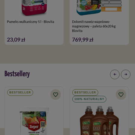
Pumeks wulkaniczny 5 l - Biovita
Dolomit nawóz wapniowo-
magnezowy – paleta 60x20 kg
Biovita
23,09 zł
769,99 zł
Bestsellery
BESTSELLER
BESTSELLER
100% NATURALNY