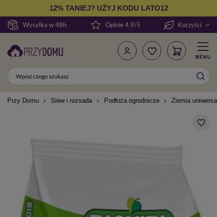
12% TANIEJ? UŻYJ KODU LATO12
Wysyłka w 48h
Opinie 4.9/5
Korzyści
Przy Domu
Siew i rozsada
Podłoża ogrodnicze
Ziemia uniwersal