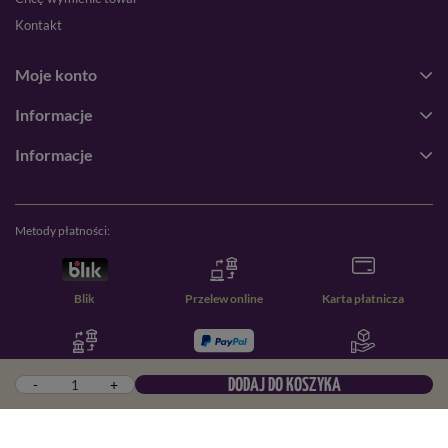
Kontakt
Moje konto
Informacje
Informacje
Metody płatności:
Blik
Przelew online
Karta płatnicza
Przelew zwykły
PayPal
Pobranie
-
+
DODAJ DO KOSZYKA
W sklepie prezentujemy ceny brutto (z VAT).