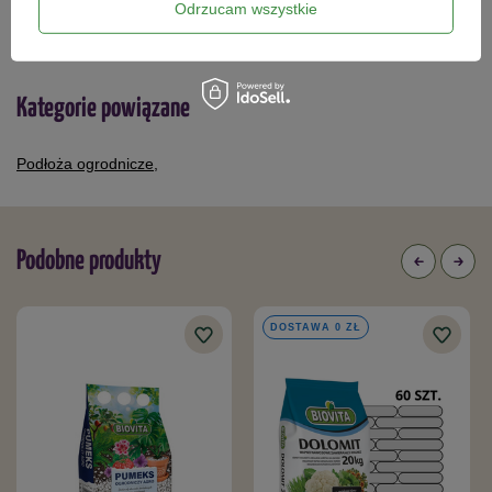
Odrzucam wszystkie
10,99 zł
17,59 zł
Kategorie powiązane
Podłoża ogrodnicze
,
Podobne produkty
DOSTAWA 0 ZŁ