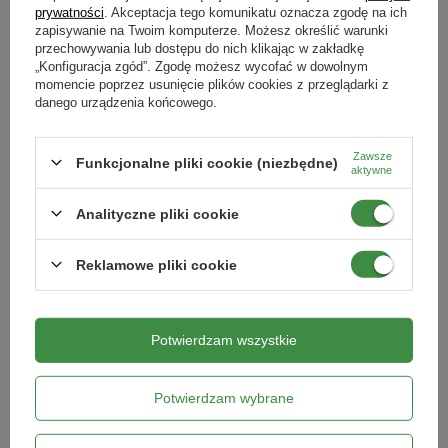
prywatności
. Akceptacja tego komunikatu oznacza zgodę na ich
Do jakich roślin
Skład i opakowanie:
zapisywanie na Twoim komputerze. Możesz określić warunki
Opinie naszych klientów
rośliny ozdobne
rośliny doniczkowe
warzywa
przechowywania lub dostępu do nich klikając w zakładkę
drzewa i krzewy owocowe
uprawy szklarniowe
zioła
torf wysoki
„Konfiguracja zgód”. Zgodę możesz wycofać w dowolnym
zastosowanie uniwersalne
momencie poprzez usunięcie plików cookies z przeglądarki z
torf niski
danego urządzenia końcowego.
nawóz startowy
Produkty powiązane
włókno kokosowe
Podmiot odpowiedzialny za ten produkt na terenie UE
Więcej
Zawsze
Funkcjonalne pliki cookie (niezbędne)
aktywne
pH:
5,5 – 6,5
Analityczne pliki cookie
Opakowanie :
5L
Reklamowe pliki cookie
Potwierdzam wszystkie
Potwierdzam wybrane
Brykiet włókna kokosowego - 650 g
Włókno kokosowe 5 l - Biovita