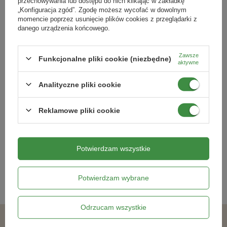
przechowywania lub dostępu do nich klikając w zakładkę
„Konfiguracja zgód”. Zgodę możesz wycofać w dowolnym
momencie poprzez usunięcie plików cookies z przeglądarki z
danego urządzenia końcowego.
Zawsze
Funkcjonalne pliki cookie (niezbędne)
aktywne
Analityczne pliki cookie
Irys Pumila - Kosiaciec Niski ‘Truly’ -
Tuberoza Wonna - 1 szt.
1 szt.
Reklamowe pliki cookie
15,39 zł
10,99 zł
Potwierdzam wszystkie
Kategorie powiązane
Potwierdzam wybrane
Cebulki kwiatowe
,
Odrzucam wszystkie