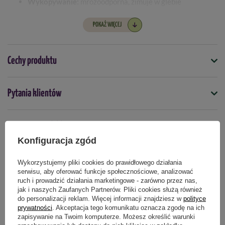
Wykopywanie:
mrozoodporna, zimuje w glebie
POKAŻ WIĘCEJ
Cechy produktu
Symbol
Pytania klientów
5903772170535
Termin sadzenia
Opinie naszych klientów
jesień
wiosna
Konfiguracja zgód
Wykorzystujemy pliki cookies do prawidłowego działania
serwisu, aby oferować funkcje społecznościowe, analizować
Produkty powiązane
ruch i prowadzić działania marketingowe - zarówno przez nas,
jak i naszych Zaufanych Partnerów. Pliki cookies służą również
do personalizacji reklam. Więcej informacji znajdziesz w
polityce
prywatności
. Akceptacja tego komunikatu oznacza zgodę na ich
zapisywanie na Twoim komputerze. Możesz określić warunki