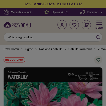
12% TANIEJ? UŻYJ KODU LATO12
Wysyłka w 48h
Opinie 4.9/5
Korzyści
Przy Domu
Ogród
Nasiona i cebulki
Cebulki kwiatowe
Zimow
NIEDOSTĘPNY