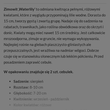
Zimowit ‚Waterlily’
to odmiana kwitnąca pełnymi, różowymi
kwiatami, które z wyglądu przypominają lilie wodne. Dorasta do
15 cm, tworzy gęstą i zwartą grupę. Nadaje się do sadzenia na
rabatach, trawnikach, jako roślina obwódkowa oraz do skrzyń i
donic. Kwiaty mogą mieć nawet 15 cm średnicy. Jest całkowicie
mrozoodporna, zimuje w gruncie, nie wymaga wykopywania.
Najlepiej rośnie na glebach piaszczysto-gliniastych ale
przepuszczalnych, jest wrażliwa na nadmiar wilgoci. Dobrze
czuje się w stanowisku słonecznym lub lekkim półcieniu. Przed
posadzeniem zaprawić cebule.
W opakowaniu znajduje się 2 szt. cebulek.
Sadzenie:
sierpień
Rozstaw:
8-10 cm
Głębokość:
7-20 cm
Kwitnienie:
wrzesień - październik
Kolor kwiatów:
różowe