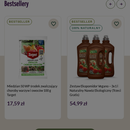
Bestsellery
BESTSELLER
BESTSELLER
100% NATURALNY
Miedzian 50 WP środek zwalczający
Zestaw Ekopomidor Vegano – 3x1 l
choroby warzyw i owoców 100 g
Naturalny Nawóz Ekologiczny (Trzeci
Target
Gratis)
17,59 zł
54,99 zł