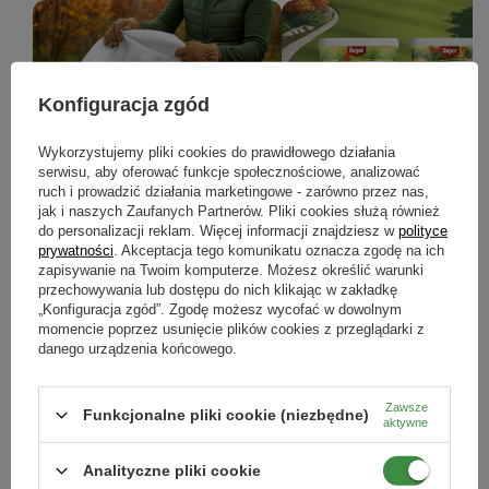
Konfiguracja zgód
Prace w ogrodzie w listopadzie -
Jesienne nawożenie roślin – j
Wykorzystujemy pliki cookies do prawidłowego działania
serwisu, aby oferować funkcje społecznościowe, analizować
kompletny poradnik, jak
przygotować ogród na zimę?
ruch i prowadzić działania marketingowe - zarówno przez nas,
przygotować ogród do zimy
jak i naszych Zaufanych Partnerów. Pliki cookies służą również
Jesienne nawożenie to kluczowy k
do personalizacji reklam. Więcej informacji znajdziesz w
polityce
który pomoże wzmocnić rośliny przed
Jesienne prace w ogrodzie: pielęgnacja
nadejściem zimy i przygotować je
prywatności
. Akceptacja tego komunikatu oznacza zgodę na ich
roślin, ochrona przed mrozem,
bujnego wzrostu wiosną.
zapisywanie na Twoim komputerze. Możesz określić warunki
nawożenie i porządki. Sprawdź, jak
przechowywania lub dostępu do nich klikając w zakładkę
przygotować ogród do zimy krok po
kroku.
„Konfiguracja zgód”. Zgodę możesz wycofać w dowolnym
momencie poprzez usunięcie plików cookies z przeglądarki z
danego urządzenia końcowego.
CZYTAJ WIĘCEJ
CZYTAJ WIĘCEJ
Zawsze
Funkcjonalne pliki cookie (niezbędne)
aktywne
ZOBACZ WSZYSTKIE
Analityczne pliki cookie