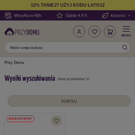
12% TANIEJ? UŻYJ KODU LATO12
Wysyłka w 48h
Opinie 4.9/5
Korzyści
Przy Domu
Wyniki wyszukiwania
(ilość produktów:
1
)
SORTUJ
NIEDOSTĘPNY