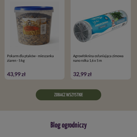
Pokarm dla ptaków - mieszanka
Agrowłóknina osłaniająca zimowa
ziaren - 5 kg
nano rolka 1,6 x 5 m
43,99 zł
32,99 zł
ZOBACZ WSZYSTKIE
Blog ogrodniczy