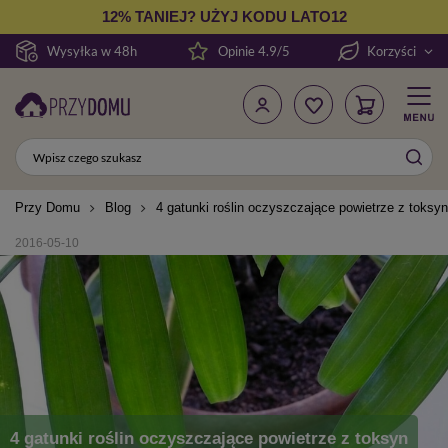
12% TANIEJ? UŻYJ KODU LATO12
Wysyłka w 48h
Opinie 4.9/5
Korzyści
Przy Domu
Blog
4 gatunki roślin oczyszczające powietrze z toksyn
2016-05-10
4 gatunki roślin oczyszczające powietrze z toksyn