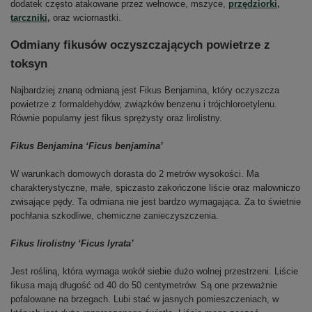
dodatek często atakowane przez wełnowce, mszyce,
przędziorki,
tarczniki,
oraz wciornastki.
Odmiany fikusów oczyszczających powietrze z
toksyn
Najbardziej znaną odmianą jest Fikus Benjamina, który oczyszcza
powietrze z formaldehydów, związków benzenu i trójchloroetylenu.
Równie popularny jest fikus sprężysty oraz lirolistny.
Fikus Benjamina ‘Ficus benjamina’
W warunkach domowych dorasta do 2 metrów wysokości. Ma
charakterystyczne, małe, spiczasto zakończone liście oraz malowniczo
zwisające pędy. Ta odmiana nie jest bardzo wymagająca. Za to świetnie
pochłania szkodliwe, chemiczne zanieczyszczenia.
Fikus lirolistny ‘Ficus lyrata’
Jest rośliną, która wymaga wokół siebie dużo wolnej przestrzeni. Liście
fikusa mają długość od 40 do 50 centymetrów. Są one przeważnie
pofalowane na brzegach. Lubi stać w jasnych pomieszczeniach, w