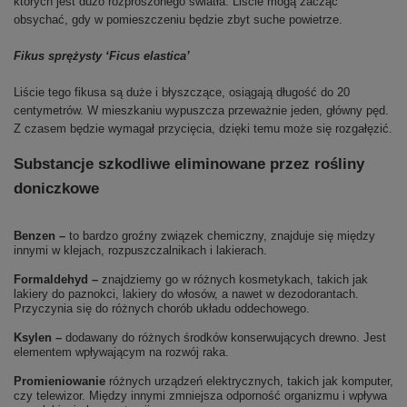
których jest dużo rozproszonego światła. Liście mogą zacząć
obsychać, gdy w pomieszczeniu będzie zbyt suche powietrze.
Fikus sprężysty ‘Ficus elastica’
Liście tego fikusa są duże i błyszczące, osiągają długość do 20
centymetrów. W mieszkaniu wypuszcza przeważnie jeden, główny pęd.
Z czasem będzie wymagał przycięcia, dzięki temu może się rozgałęzić.
Substancje szkodliwe eliminowane przez rośliny
doniczkowe
Benzen –
to bardzo groźny związek chemiczny, znajduje się między
innymi w klejach, rozpuszczalnikach i lakierach.
Formaldehyd –
znajdziemy go w różnych kosmetykach, takich jak
lakiery do paznokci, lakiery do włosów, a nawet w dezodorantach.
Przyczynia się do różnych chorób układu oddechowego.
Ksylen –
dodawany do różnych środków konserwujących drewno. Jest
elementem wpływającym na rozwój raka.
Promieniowanie
różnych urządzeń elektrycznych, takich jak komputer,
czy telewizor. Między innymi zmniejsza odporność organizmu i wpływa