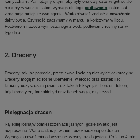
kamyczkami. Pamiętajmy o tym, aby były one cały czas wilgotne, ale
nie stały w wodzie. Latem wymaga obfitego
podlewania
, natomiast
zimą mają mniejsze wymagania. Warto również zadbać o
nawożenie
daktylowca. Czynność zaczynamy w marcu, a kończymy w lipcu.
Roztworem nawozu wymieszanego z wodą podlewamy rośliny raz w
tygodniu.
2. Draceny
Draceny, tak jak paprocie, przez swoje liście są niezwykle dekoracyjne.
Draceny mogą mieć różne ubarwienie, wielkość oraz kształt liści.
Draceny oczyszczają powietrze z takich toksyn jak: benzen, toluen,
trójchloroetylen, formaldehyd oraz tlenek węgla, czyli czad.
Pielęgnacja dracen
Najlepiej rosną w pomieszczeniach jasnych, gdzie światło jest
rozproszone. Warto sadzić je w ziemi przeznaczonej do dracen.
Wymagają nawożenia od wczesnej wiosny, aż do jesieni. Co 2 lub 4 lata