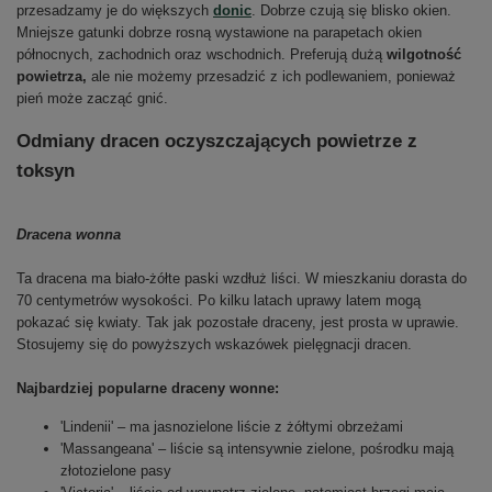
przesadzamy je do większych
donic
. Dobrze czują się blisko okien.
Mniejsze gatunki dobrze rosną wystawione na parapetach okien
północnych, zachodnich oraz wschodnich. Preferują dużą
wilgotność
powietrza,
ale nie możemy przesadzić z ich podlewaniem, ponieważ
pień może zacząć gnić.
Odmiany dracen oczyszczających powietrze z
toksyn
Dracena wonna
Ta dracena ma biało-żółte paski wzdłuż liści. W mieszkaniu dorasta do
70 centymetrów wysokości. Po kilku latach uprawy latem mogą
pokazać się kwiaty. Tak jak pozostałe draceny, jest prosta w uprawie.
Stosujemy się do powyższych wskazówek pielęgnacji dracen.
Najbardziej popularne draceny wonne:
'Lindenii' – ma jasnozielone liście z żółtymi obrzeżami
'Massangeana' – liście są intensywnie zielone, pośrodku mają
złotozielone pasy