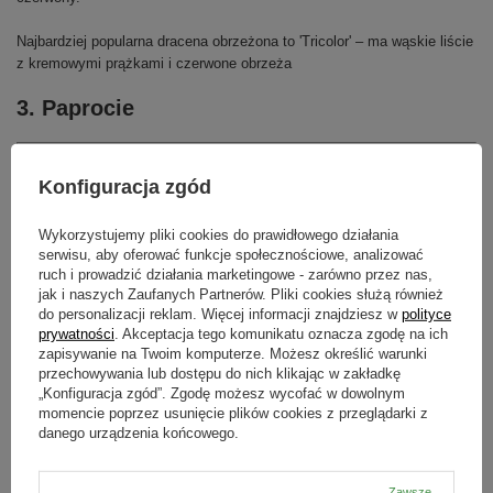
Najbardziej popularna dracena obrzeżona to 'Tricolor' – ma wąskie liście
z kremowymi prążkami i czerwone obrzeża
3. Paprocie
Paprocie doniczkowe świetnie sprawdzają się jako domowe
filtry i
Konfiguracja zgód
nawilżacze powietrza
. Usuwają toksyny uwalniane przez tapety,
wykładziny, farby oraz meble. Pochłaniają formaldehyd oraz neutralizują
Wykorzystujemy pliki cookies do prawidłowego działania
szkodliwe promieniowanie komputerów oraz telewizorów. Paprocie są
serwisu, aby oferować funkcje społecznościowe, analizować
nam bardzo potrzebne, nie tylko
pięknie wyglądają
, ale także
ruch i prowadzić działania marketingowe - zarówno przez nas,
przynoszą wiele korzyści dla naszego zdrowia. Jednak czasami na
jak i naszych Zaufanych Partnerów. Pliki cookies służą również
paprociach mogą pojawić się pleśnie, które szkodzą alergikom.
do personalizacji reklam. Więcej informacji znajdziesz w
polityce
prywatności
. Akceptacja tego komunikatu oznacza zgodę na ich
Pielęgnacja paproci
zapisywanie na Twoim komputerze. Możesz określić warunki
przechowywania lub dostępu do nich klikając w zakładkę
Pielęgnacja paproci nie jest trudna. Warto pamiętać o tym, że paprocie
„Konfiguracja zgód”. Zgodę możesz wycofać w dowolnym
najlepiej rosną w miejscach
lekko zacienionych
, bardzo dobrze rosną
momencie poprzez usunięcie plików cookies z przeglądarki z
tam, gdzie dla innych roślin jest zbyt mało światła. Nie stawiamy ich na
danego urządzenia końcowego.
słonecznych parapetach, przy źródłach ciepła oraz w miejscach, gdzie
są przeciągi. Latem sprzyja im temperatura od 20 do 25 stopni
Zawsze