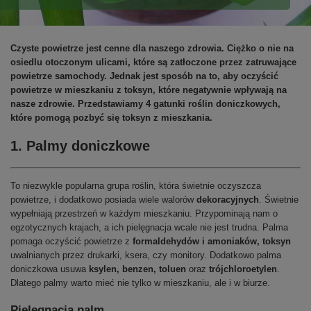
Czyste powietrze jest cenne dla naszego zdrowia. Ciężko o nie na
osiedlu otoczonym ulicami, które są zatłoczone przez zatruwające
powietrze samochody. Jednak jest sposób na to, aby oczyścić
powietrze w mieszkaniu z toksyn, które negatywnie wpływają na
nasze zdrowie. Przedstawiamy 4 gatunki roślin doniczkowych,
które pomogą pozbyć się toksyn z mieszkania.
1. Palmy doniczkowe
To niezwykle popularna grupa roślin, która świetnie oczyszcza
powietrze, i dodatkowo posiada wiele walorów
dekoracyjnych
. Świetnie
wypełniają przestrzeń w każdym mieszkaniu. Przypominają nam o
egzotycznych krajach, a ich pielęgnacja wcale nie jest trudna. Palma
pomaga oczyścić powietrze z
formaldehydów i amoniaków,
toksyn
uwalnianych przez drukarki, ksera, czy monitory. Dodatkowo palma
doniczkowa usuwa
ksylen, benzen, toluen
oraz
trójchloroetylen
.
Dlatego palmy warto mieć nie tylko w mieszkaniu, ale i w biurze.
Pielęgnacja palm