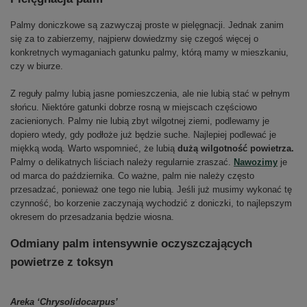
Palmy doniczkowe są zazwyczaj proste w pielęgnacji. Jednak zanim
się za to zabierzemy, najpierw dowiedzmy się czegoś więcej o
konkretnych wymaganiach gatunku palmy, którą mamy w mieszkaniu,
czy w biurze.
Z reguły palmy lubią jasne pomieszczenia, ale nie lubią stać w pełnym
słońcu. Niektóre gatunki dobrze rosną w miejscach częściowo
zacienionych. Palmy nie lubią zbyt wilgotnej ziemi, podlewamy je
dopiero wtedy, gdy podłoże już będzie suche. Najlepiej podlewać je
miękką wodą. Warto wspomnieć, że lubią
dużą wilgotność powietrza.
Palmy o delikatnych liściach należy regularnie zraszać.
Nawozimy
je
od marca do października. Co ważne, palm nie należy często
przesadzać, ponieważ one tego nie lubią. Jeśli już musimy wykonać tę
czynność, bo korzenie zaczynają wychodzić z doniczki, to najlepszym
okresem do przesadzania będzie wiosna.
Odmiany palm intensywnie oczyszczających
powietrze z toksyn
Areka ‘Chrysolidocarpus’