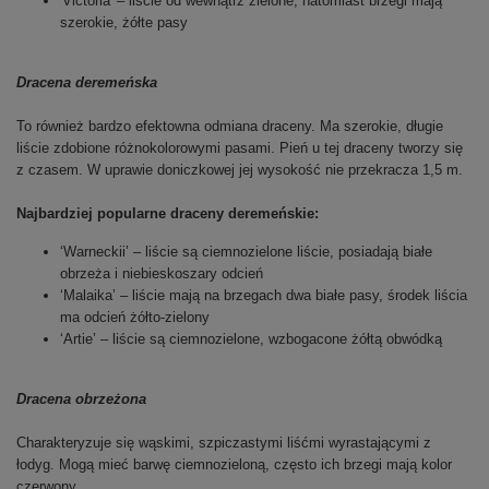
'Victoria' – liście od wewnątrz zielone, natomiast brzegi mają
szerokie, żółte pasy
Dracena deremeńska
To również bardzo efektowna odmiana draceny. Ma szerokie, długie
liście zdobione różnokolorowymi pasami. Pień u tej draceny tworzy się
z czasem. W uprawie doniczkowej jej wysokość nie przekracza 1,5 m.
Najbardziej popularne draceny deremeńskie:
‘Warneckii’ – liście są ciemnozielone liście, posiadają białe
obrzeża i niebieskoszary odcień
‘Malaika’ – liście mają na brzegach dwa białe pasy, środek liścia
ma odcień żółto-zielony
‘Artie’ – liście są ciemnozielone, wzbogacone żółtą obwódką
Dracena obrzeżona
Charakteryzuje się wąskimi, szpiczastymi liśćmi wyrastającymi z
łodyg. Mogą mieć barwę ciemnozieloną, często ich brzegi mają kolor
czerwony.