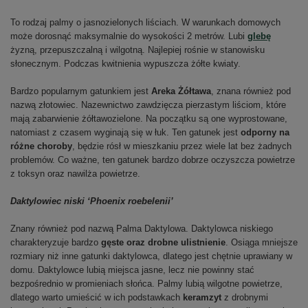
To rodzaj palmy o jasnozielonych liściach. W warunkach domowych
może dorosnąć maksymalnie do wysokości 2 metrów. Lubi
glebę
żyzną, przepuszczalną i wilgotną. Najlepiej rośnie w stanowisku
słonecznym. Podczas kwitnienia wypuszcza żółte kwiaty.
Bardzo popularnym gatunkiem jest
Areka Żółtawa
, znana również pod
nazwą złotowiec. Nazewnictwo zawdzięcza pierzastym liściom, które
mają zabarwienie żółtawozielone. Na początku są one wyprostowane,
natomiast z czasem wyginają się w łuk. Ten gatunek jest
odporny na
różne choroby
, będzie rósł w mieszkaniu przez wiele lat bez żadnych
problemów. Co ważne, ten gatunek bardzo dobrze oczyszcza powietrze
z toksyn oraz nawilża powietrze.
Daktylowiec niski ‘Phoenix roebelenii’
Znany również pod nazwą Palma Daktylowa. Daktylowca niskiego
charakteryzuje bardzo
gęste oraz drobne ulistnienie
. Osiąga mniejsze
rozmiary niż inne gatunki daktylowca, dlatego jest chętnie uprawiany w
domu. Daktylowce lubią miejsca jasne, lecz nie powinny stać
bezpośrednio w promieniach słońca. Palmy lubią wilgotne powietrze,
dlatego warto umieścić w ich podstawkach
keramzyt
z drobnymi