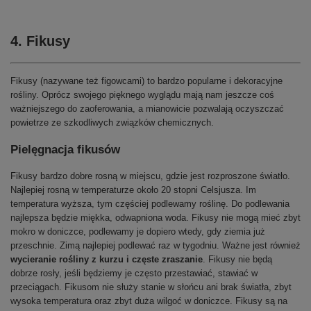
4. Fikusy
Fikusy (nazywane też figowcami) to bardzo popularne i dekoracyjne
rośliny. Oprócz swojego pięknego wyglądu mają nam jeszcze coś
ważniejszego do zaoferowania, a mianowicie pozwalają oczyszczać
powietrze ze szkodliwych związków chemicznych.
Pielęgnacja fikusów
Fikusy bardzo dobre rosną w miejscu, gdzie jest rozproszone światło.
Najlepiej rosną w temperaturze około 20 stopni Celsjusza. Im
temperatura wyższa, tym częściej podlewamy roślinę. Do podlewania
najlepsza będzie miękka, odwapniona woda. Fikusy nie mogą mieć zbyt
mokro w doniczce, podlewamy je dopiero wtedy, gdy ziemia już
przeschnie. Zimą najlepiej podlewać raz w tygodniu. Ważne jest również
wycieranie rośliny z kurzu i częste zraszanie
. Fikusy nie będą
dobrze rosły, jeśli będziemy je często przestawiać, stawiać w
przeciągach. Fikusom nie służy stanie w słońcu ani brak światła, zbyt
wysoka temperatura oraz zbyt duża wilgoć w doniczce. Fikusy są na